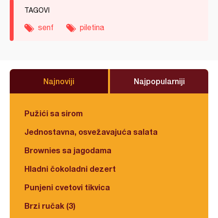
TAGOVI
senf
piletina
Najnoviji
Najpopularniji
Pužići sa sirom
Jednostavna, osvežavajuća salata
Brownies sa jagodama
Hladni čokoladni dezert
Punjeni cvetovi tikvica
Brzi ručak (3)