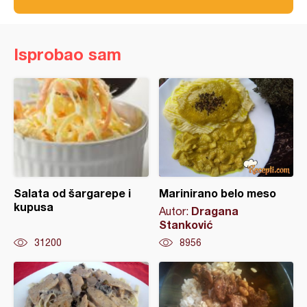
Isprobao sam
Salata od šargarepe i
Marinirano belo meso
kupusa
Dragana
Autor:
Stanković
31200
8956