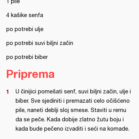
1 pile
4 kašike senfa
po potrebi ulje
po potrebi suvi biljni začin
po potrebi biber
Priprema
U činijici pomešati senf, suvi biljni začin, ulje i
biber. Sve sjediniti i premazati celo očišćeno
pile, naneti deblji sloj smese. Staviti u rernu
da se peče. Kada dobije zlatno žutu boju i
kada bude pečeno izvaditi i seći na komade.