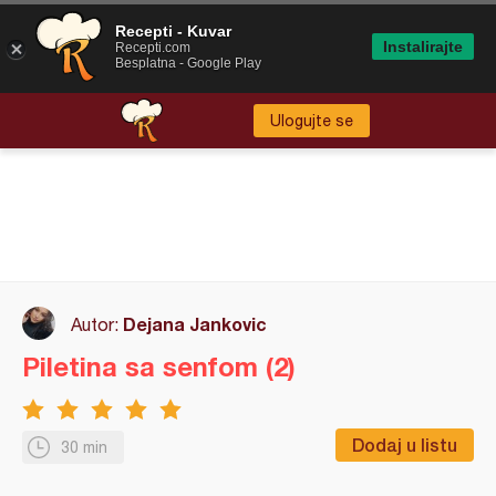
Recepti - Kuvar
Instalirajte
Recepti.com
Besplatna - Google Play
Ulogujte se
Dejana Jankovic
Autor:
Piletina sa senfom (2)
Dodaj u listu
30 min