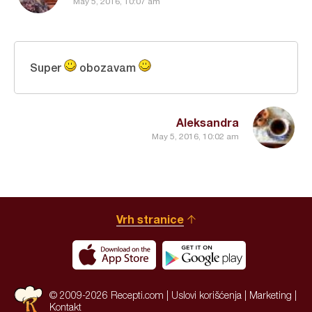
May 5, 2016, 10:07 am
Super
obozavam
Aleksandra
May 5, 2016, 10:02 am
Vrh stranice
© 2009-2026 Recepti.com |
Uslovi korišćenja
|
Marketing
|
Kontakt