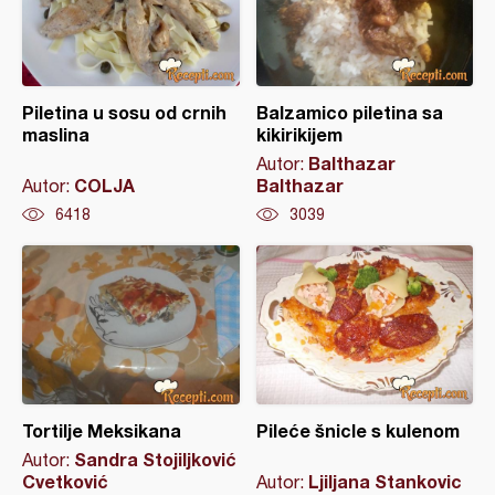
Piletina u sosu od crnih
Balzamico piletina sa
maslina
kikirikijem
Balthazar
Autor:
COLJA
Balthazar
Autor:
6418
3039
Tortilje Meksikana
Pileće šnicle s kulenom
Sandra Stojiljković
Autor:
Cvetković
Ljiljana Stankovic
Autor: