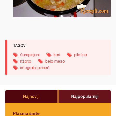
TAGOVI
šampinjoni
kari
piletina
rižoto
belo meso
integralni pirinač
Najnoviji
Najpopularniji
Plazma šnite