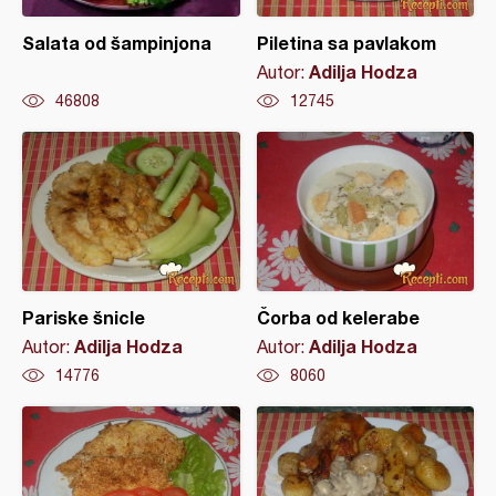
Salata od šampinjona
Piletina sa pavlakom
Adilja Hodza
Autor:
46808
12745
Pariske šnicle
Čorba od kelerabe
Adilja Hodza
Adilja Hodza
Autor:
Autor:
14776
8060