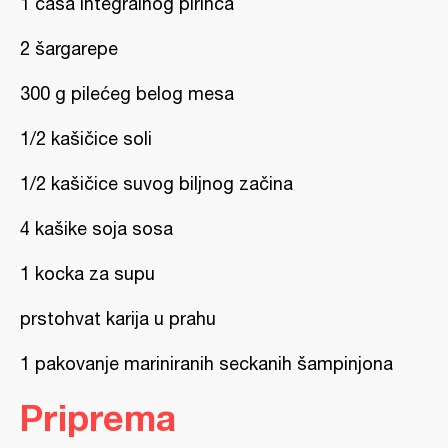
1 čaša integralnog pirinča
2 šargarepe
300 g pilećeg belog mesa
1/2 kašičice soli
1/2 kašičice suvog biljnog začina
4 kašike soja sosa
1 kocka za supu
prstohvat karija u prahu
1 pakovanje mariniranih seckanih šampinjona
Priprema