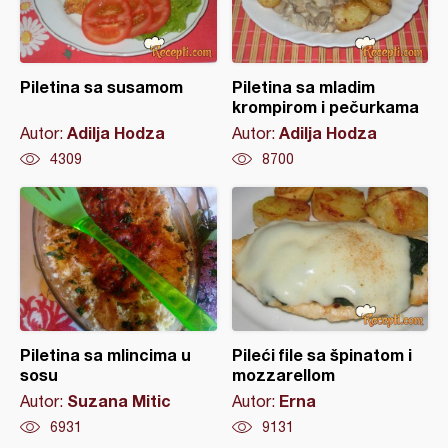
Piletina sa susamom
Piletina sa mladim
krompirom i pečurkama
Adilja Hodza
Adilja Hodza
Autor:
Autor:
4309
8700
Piletina sa mlincima u
Pileći file sa špinatom i
sosu
mozzarellom
Suzana Mitic
Erna
Autor:
Autor:
6931
9131