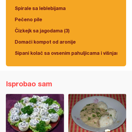
Spirale sa leblebijama
Pečeno pile
Čizkejk sa jagodama (3)
Domaći kompot od aronije
Sipani kolač sa ovsenim pahuljicama i višnjama
Isprobao sam