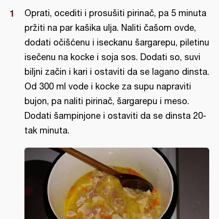
Oprati, ocediti i prosušiti pirinač, pa 5 minuta
pržiti na par kašika ulja. Naliti čašom ovde,
dodati očišćenu i iseckanu šargarepu, piletinu
isečenu na kocke i soja sos. Dodati so, suvi
biljni začin i kari i ostaviti da se lagano dinsta.
Od 300 ml vode i kocke za supu napraviti
bujon, pa naliti pirinač, šargarepu i meso.
Dodati šampinjone i ostaviti da se dinsta 20-
tak minuta.