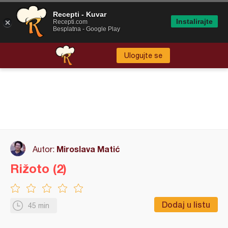
Recepti - Kuvar
Instalirajte
Recepti.com
Besplatna - Google Play
Ulogujte se
Miroslava Matić
Autor:
Rižoto (2)
Dodaj u listu
45 min