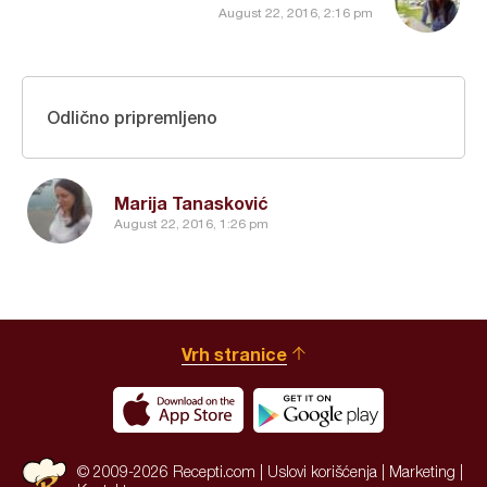
August 22, 2016, 2:16 pm
Odlično pripremljeno
Marija Tanasković
August 22, 2016, 1:26 pm
Vrh stranice
© 2009-2026 Recepti.com |
Uslovi korišćenja
|
Marketing
|