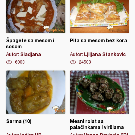
Špagete sa mesom i
Pita sa mesom bez kora
sosom
Sladjana
Ljiljana Stankovic
Autor:
Autor:
6003
24503
Sarma (10)
Mesni rolat sa
palačinkama i viršlama
Indira HP
Vesna Pavlovic 271