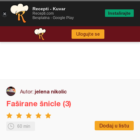
Recepti - Kuvar
Instalirajte
Recepti.com
Besplatna - Google Play
Ulogujte se
jelena nikolic
Autor:
Faširane šnicle (3)
Dodaj u listu
60 min