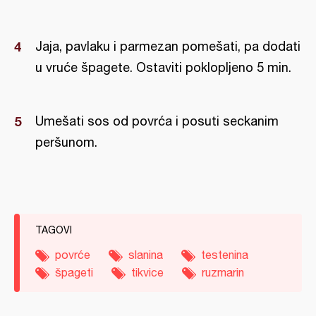
Jaja, pavlaku i parmezan pomešati, pa dodati
u vruće špagete. Ostaviti poklopljeno 5 min.
Umešati sos od povrća i posuti seckanim
peršunom.
TAGOVI
povrće
slanina
testenina
špageti
tikvice
ruzmarin