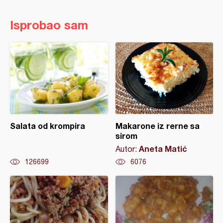
Isprobao sam
Salata od krompira
Makarone iz rerne sa
sirom
Aneta Matić
Autor:
126699
6076