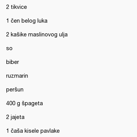
2 tikvice
1 čen belog luka
2 kašike maslinovog ulja
so
biber
ruzmarin
peršun
400 g špageta
2 jajeta
1 čaša kisele pavlake