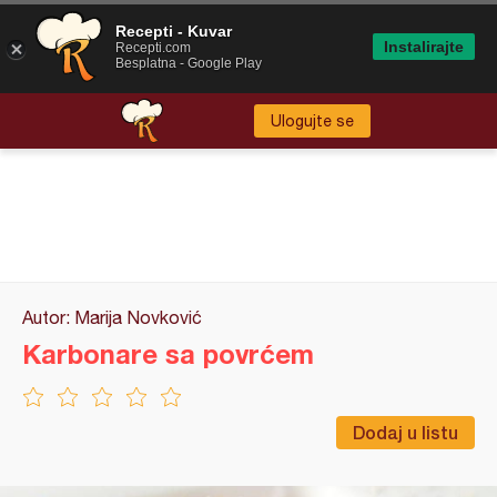
Recepti - Kuvar
Instalirajte
Recepti.com
Besplatna - Google Play
Ulogujte se
Autor: Marija Novković
Karbonare sa povrćem
Dodaj u listu