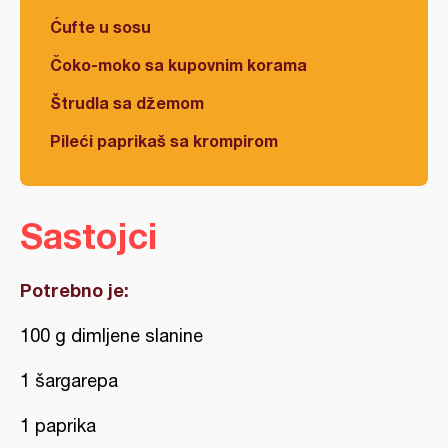
Ćufte u sosu
Čoko-moko sa kupovnim korama
Štrudla sa džemom
Pileći paprikaš sa krompirom
Sastojci
Potrebno je:
100 g dimljene slanine
1 šargarepa
1 paprika