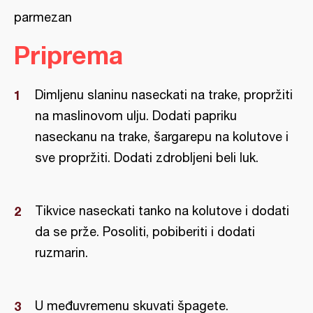
parmezan
Priprema
Dimljenu slaninu naseckati na trake, propržiti
na maslinovom ulju. Dodati papriku
naseckanu na trake, šargarepu na kolutove i
sve propržiti. Dodati zdrobljeni beli luk.
Tikvice naseckati tanko na kolutove i dodati
da se prže. Posoliti, pobiberiti i dodati
ruzmarin.
U međuvremenu skuvati špagete.