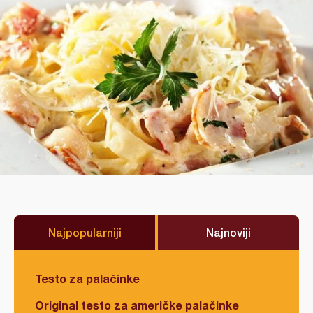
Najpopularniji
Najnoviji
Testo za palačinke
Original testo za američke palačinke