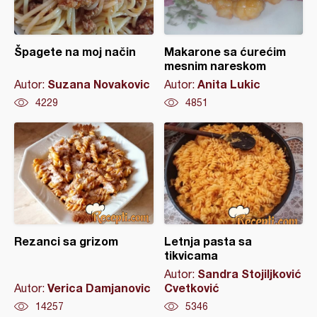
Špagete na moj način
Makarone sa ćurećim
mesnim nareskom
Suzana Novakovic
Anita Lukic
Autor:
Autor:
4229
4851
Rezanci sa grizom
Letnja pasta sa
tikvicama
Sandra Stojiljković
Autor:
Verica Damjanovic
Cvetković
Autor:
14257
5346