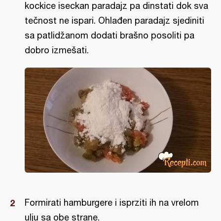
kockice iseckan paradajz pa dinstati dok sva
tečnost ne ispari. Ohlađen paradajz sjediniti
sa patlidžanom dodati brašno posoliti pa
dobro izmešati.
Formirati hamburgere i isprziti ih na vrelom
ulju sa obe strane.