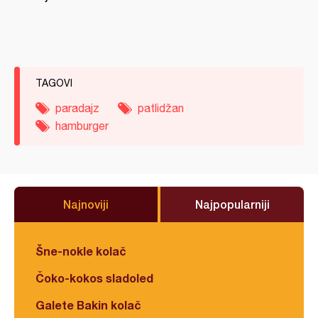
TAGOVI
paradajz
patlidžan
hamburger
Najnoviji
Najpopularniji
Šne-nokle kolač
Čoko-kokos sladoled
Galete Bakin kolač