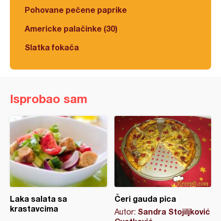
Pohovane pečene paprike
Americke palačinke (30)
Slatka fokača
Isprobao sam
Laka salata sa
Čeri gauda pica
krastavcima
Sandra Stojiljković
Autor: