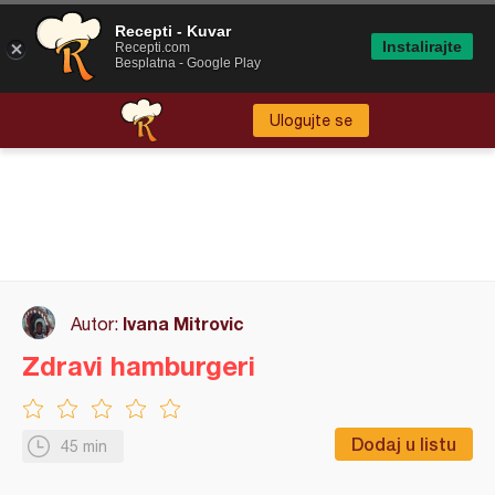
Recepti - Kuvar
Instalirajte
Recepti.com
Besplatna - Google Play
Ulogujte se
Ivana Mitrovic
Autor:
Zdravi hamburgeri
Dodaj u listu
45 min