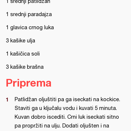
1 srednji patlidžan
1 srednji paradajza
1 glavica crnog luka
3 kašike ulja
1 kašičica soli
3 kašike brašna
Priprema
Patlidžan oljuštiti pa ga iseckati na kockice.
Staviti ga u ključalu vodu i kuvati 5 minuta.
Kuvan dobro iscediti. Crni luk iseckati sitno
pa propržiti na ulju. Dodati oljušten i na