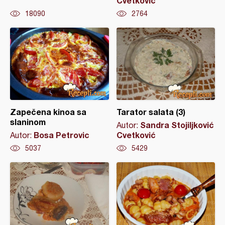
Cvetković
18090
2764
Zapečena kinoa sa
Tarator salata (3)
slaninom
Sandra Stojiljković
Autor:
Bosa Petrovic
Cvetković
Autor:
5037
5429