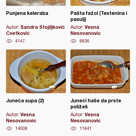
Punjena keleraba
Pašta fažol (Testenina i
pasulj)
Sandra Stojiljković
Vesna
Autor:
Autor:
Cvetković
Nesovanovic
4147
6636
Juneća supa (2)
Juneći haše da prste
poližeš
Vesna
Vesna
Autor:
Autor:
Nesovanovic
Nesovanovic
14008
11641