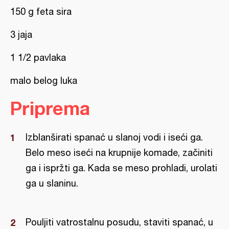
150 g feta sira
3 jaja
1 1/2 pavlaka
malo belog luka
Priprema
Izblanširati spanać u slanoj vodi i iseći ga.
Belo meso iseći na krupnije komade, začiniti
ga i ispržti ga. Kada se meso prohladi, urolati
ga u slaninu.
Pouljiti vatrostalnu posudu, staviti spanać, u