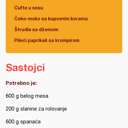
Ćufte u sosu
Čoko-moko sa kupovnim korama
Štrudla sa džemom
Pileći paprikaš sa krompirom
Sastojci
Potrebno je:
600 g belog mesa
200 g slanine za rolovanje
600 g spanaća