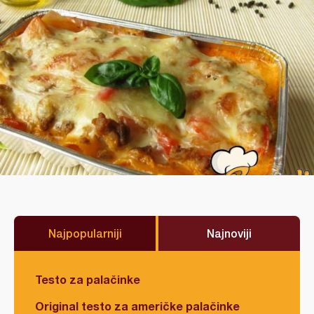
Najpopularniji
Najnoviji
Testo za palačinke
Original testo za američke palačinke