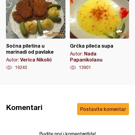
Sočna piletina u
Grčka pileća supa
marinadi od pavlake
Nada
Autor:
Verica Nikolić
Papanikolaou
Autor:
19240
13901
Komentari
Postavite komentar
Budite prvi i komentarišite!