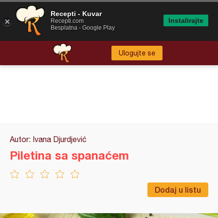
Recepti - Kuvar
Instalirajte
Recepti.com
Besplatna - Google Play
Ulogujte se
Autor: Ivana Djurdjević
Piletina sa spanaćem
Dodaj u listu