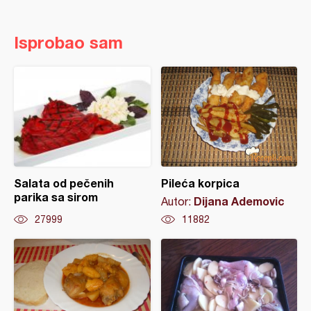
Isprobao sam
Salata od pečenih
Pileća korpica
parika sa sirom
Dijana Ademovic
Autor:
27999
11882