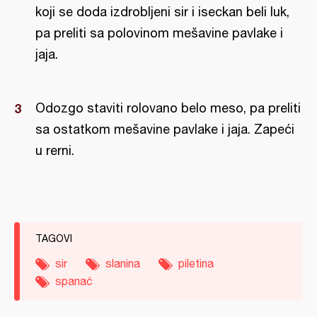
koji se doda izdrobljeni sir i iseckan beli luk,
pa preliti sa polovinom mešavine pavlake i
jaja.
Odozgo staviti rolovano belo meso, pa preliti
sa ostatkom mešavine pavlake i jaja. Zapeći
u rerni.
TAGOVI
sir
slanina
piletina
spanać