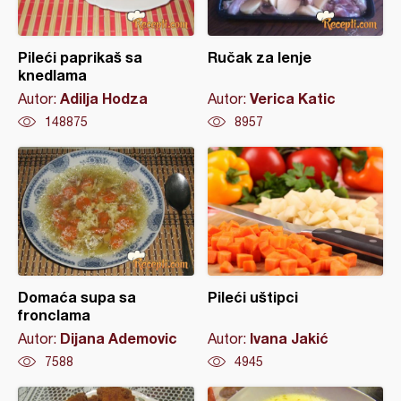
Pileći paprikaš sa
Ručak za lenje
knedlama
Adilja Hodza
Verica Katic
Autor:
Autor:
148875
8957
Domaća supa sa
Pileći uštipci
fronclama
Dijana Ademovic
Ivana Jakić
Autor:
Autor:
7588
4945