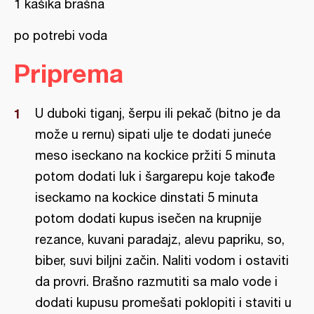
1 kašika brašna
po potrebi voda
Priprema
U duboki tiganj, šerpu ili pekač (bitno je da
može u rernu) sipati ulje te dodati juneće
meso iseckano na kockice pržiti 5 minuta
potom dodati luk i šargarepu koje takođe
iseckamo na kockice dinstati 5 minuta
potom dodati kupus isečen na krupnije
rezance, kuvani paradajz, alevu papriku, so,
biber, suvi biljni začin. Naliti vodom i ostaviti
da provri. Brašno razmutiti sa malo vode i
dodati kupusu promešati poklopiti i staviti u