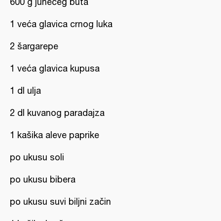
600 g junećeg buta
1 veća glavica crnog luka
2 šargarepe
1 veća glavica kupusa
1 dl ulja
2 dl kuvanog paradajza
1 kašika aleve paprike
po ukusu soli
po ukusu bibera
po ukusu suvi biljni začin