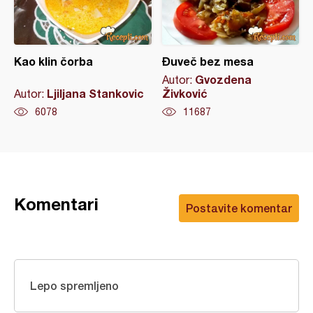
Kao klin čorba
Đuveč bez mesa
Gvozdena
Autor:
Ljiljana Stankovic
Živković
Autor:
6078
11687
Komentari
Postavite komentar
Lepo spremljeno