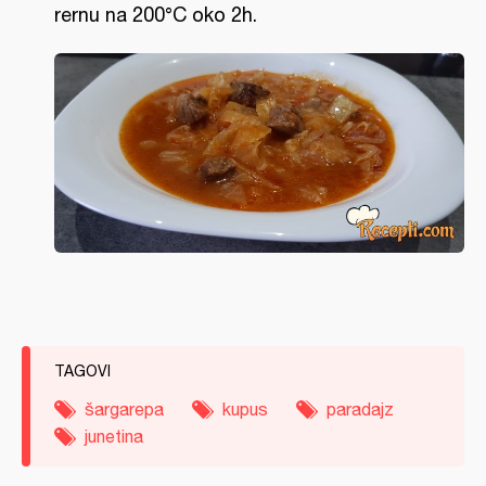
rernu na 200°C oko 2h.
TAGOVI
šargarepa
kupus
paradajz
junetina