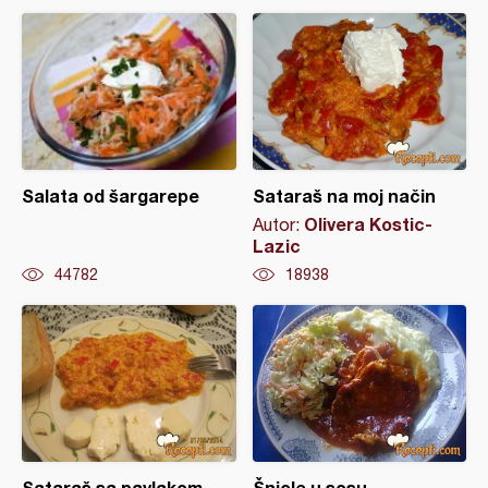
Salata od šargarepe
Sataraš na moj način
Olivera Kostic-
Autor:
Lazic
44782
18938
Sataraš sa pavlakom
Šnicle u sosu