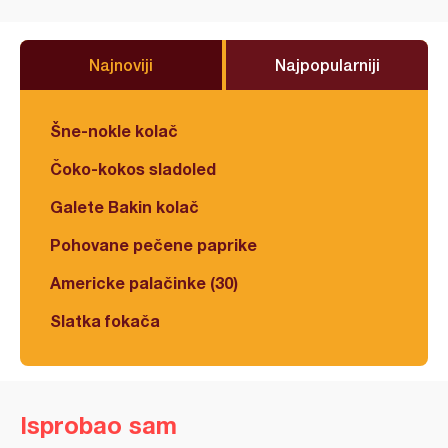
Najnoviji
Najpopularniji
Šne-nokle kolač
Čoko-kokos sladoled
Galete Bakin kolač
Pohovane pečene paprike
Americke palačinke (30)
Slatka fokača
Isprobao sam