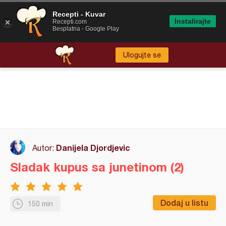
Recepti - Kuvar
Instalirajte
Recepti.com
Besplatna - Google Play
Ulogujte se
Danijela Djordjevic
Autor:
Sladak kupus sa junetinom (2)
Dodaj u listu
150 min