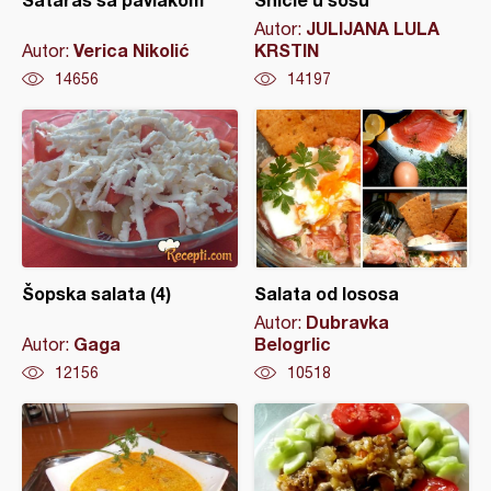
JULIJANA LULA
Autor:
Verica Nikolić
KRSTIN
Autor:
14656
14197
Šopska salata (4)
Salata od lososa
Dubravka
Autor:
Gaga
Belogrlic
Autor:
12156
10518