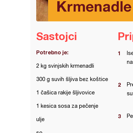
Krmenadle 
Sastojci
Pr
Potrebno je:
Is
na
2 kg svinjskih krmenadli
300 g suvih šljiva bez koštice
Pr
1 čašica rakije šljivovice
su
1 kesica sosa za pečenje
Pe
ulje
so