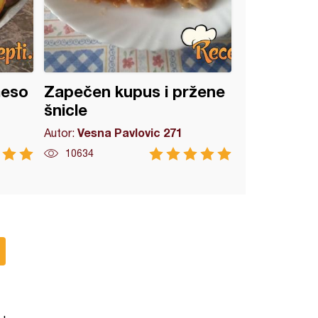
meso
Zapečen kupus i pržene
šnicle
Vesna Pavlovic 271
Autor:
10634