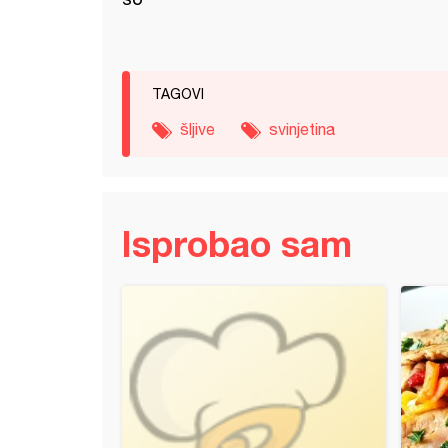
TAGOVI
šljive
svinjetina
Isprobao sam
ca & Baked prime rib