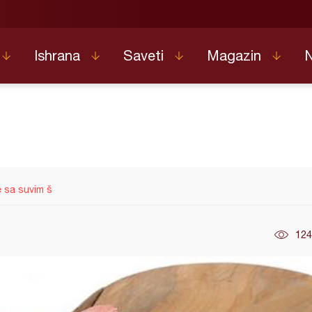
Ishrana
Saveti
Magazin
 sa suvim š
124