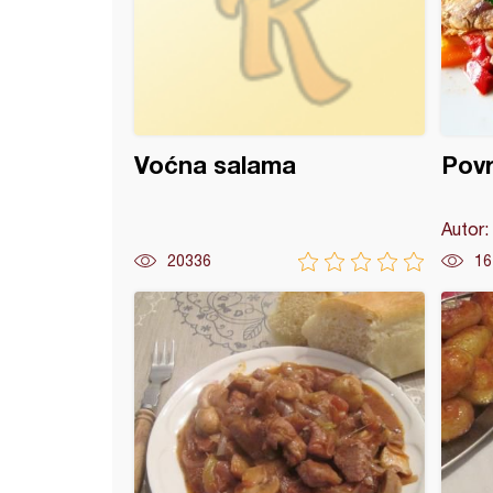
Voćna salama
Povrć
Autor:
20336
16
en kupus i pržene šnicle