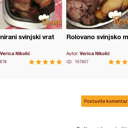
nirani svinjski vrat
Rolovano svinjsko 
Verica Nikolić
Verica Nikolić
Autor:
678
157657
Postavite komentar