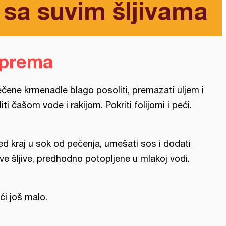
sa suvim šljivama
iprema
ečene krmenadle blago posoliti, premazati uljem i
liti čašom vode i rakijom. Pokriti folijomi i peći.
ed kraj u sok od pečenja, umešati sos i dodati
ve šljive, predhodno potopljene u mlakoj vodi.
ći još malo.