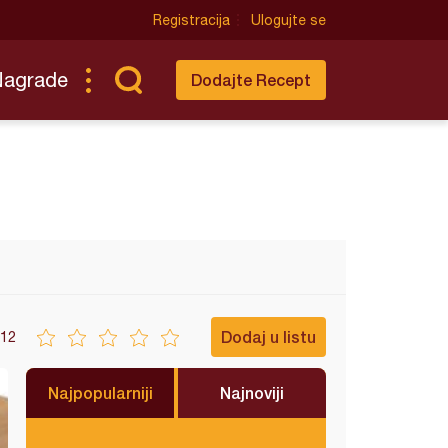
Registracija
Ulogujte se
Nagrade
Dodajte Recept
Dodaj u listu
12
Najpopularniji
Najnoviji