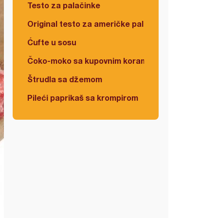
Testo za palačinke
Original testo za američke palačinke
Ćufte u sosu
Čoko-moko sa kupovnim korama
Štrudla sa džemom
Pileći paprikaš sa krompirom