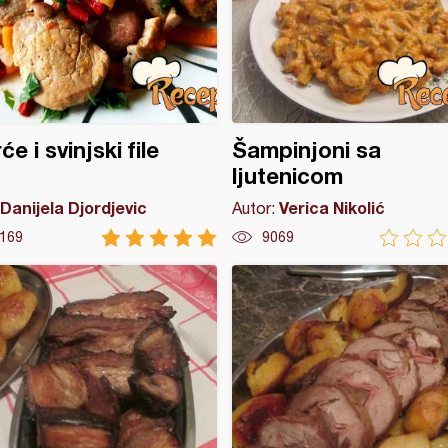
e i svinjski file
Šampinjoni sa
ljutenicom
Danijela Djordjevic
Verica Nikolić
Autor:
169
9069