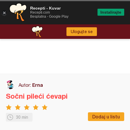
Recepti - Kuvar
Instalirajte
Recepti.com
Besplatna - Google Play
Ulogujte se
Erna
Autor:
Sočni pileći ćevapi
Dodaj u listu
30 min