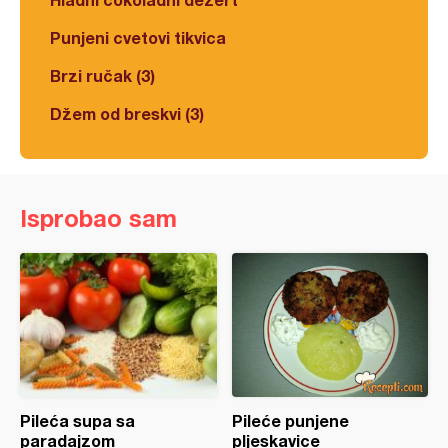
Punjeni cvetovi tikvica
Brzi ručak (3)
Džem od breskvi (3)
Isprobao sam
Pileća supa sa
Pileće punjene
paradajzom
pljeskavice