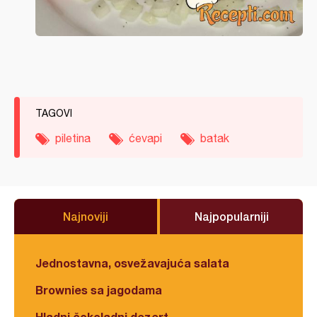
TAGOVI
piletina
ćevapi
batak
Najnoviji
Najpopularniji
Jednostavna, osvežavajuća salata
Brownies sa jagodama
Hladni čokoladni dezert