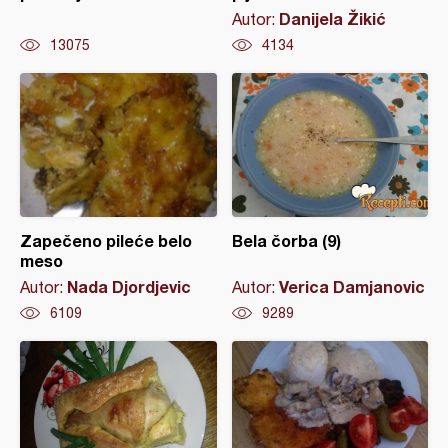
Danijela Žikić
Autor:
13075
4134
Zapečeno pileće belo
Bela čorba (9)
meso
Nada Djordjevic
Verica Damjanovic
Autor:
Autor:
6109
9289