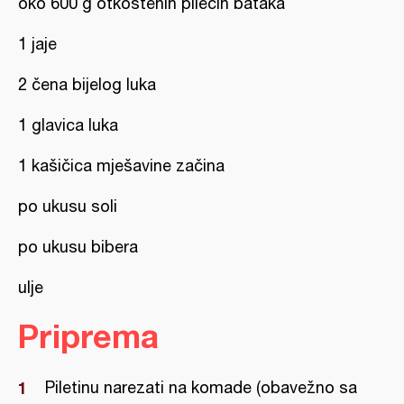
oko 600 g otkoštenih pilećih bataka
1 jaje
2 čena bijelog luka
1 glavica luka
1 kašičica mješavine začina
po ukusu soli
po ukusu bibera
ulje
Priprema
Piletinu narezati na komade (obavežno sa