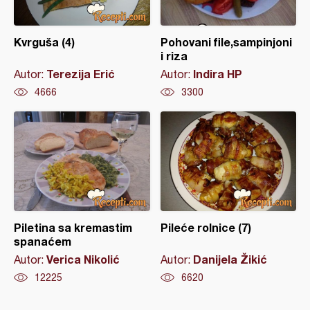
Kvrguša (4)
Pohovani file,sampinjoni
i riza
Terezija Erić
Indira HP
Autor:
Autor:
4666
3300
Piletina sa kremastim
Pileće rolnice (7)
spanaćem
Verica Nikolić
Danijela Žikić
Autor:
Autor:
12225
6620