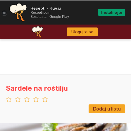
Recepti - Kuvar
Instalirajte
Recepti.com
Besplatna - Google Play
Ulogujte se
Sardele na roštilju
Dodaj u listu