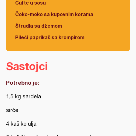
Ćufte u sosu
Čoko-moko sa kupovnim korama
Štrudla sa džemom
Pileći paprikaš sa krompirom
Sastojci
Potrebno je:
1,5 kg sardela
sirće
4 kašike ulja