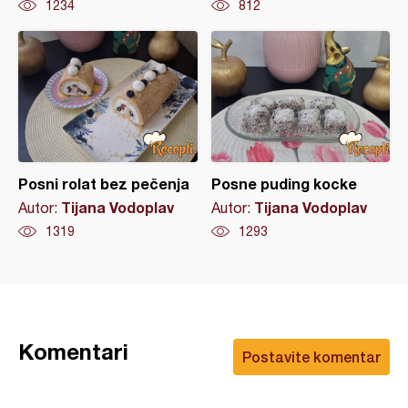
1234
812
Posni rolat bez pečenja
Posne puding kocke
Tijana Vodoplav
Tijana Vodoplav
Autor:
Autor:
1319
1293
Komentari
Postavite komentar