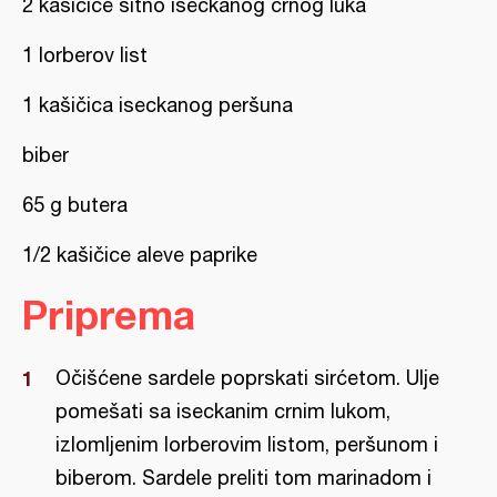
2 kašičice sitno iseckanog crnog luka
1 lorberov list
1 kašičica iseckanog peršuna
biber
65 g butera
1/2 kašičice aleve paprike
Priprema
Očišćene sardele poprskati sirćetom. Ulje
pomešati sa iseckanim crnim lukom,
izlomljenim lorberovim listom, peršunom i
biberom. Sardele preliti tom marinadom i