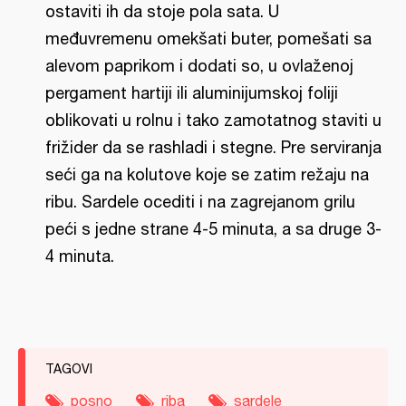
ostaviti ih da stoje pola sata. U
međuvremenu omekšati buter, pomešati sa
alevom paprikom i dodati so, u ovlaženoj
pergament hartiji ili aluminijumskoj foliji
oblikovati u rolnu i tako zamotatnog staviti u
frižider da se rashladi i stegne. Pre serviranja
seći ga na kolutove koje se zatim režaju na
ribu. Sardele ocediti i na zagrejanom grilu
peći s jedne strane 4-5 minuta, a sa druge 3-
4 minuta.
TAGOVI
posno
riba
sardele