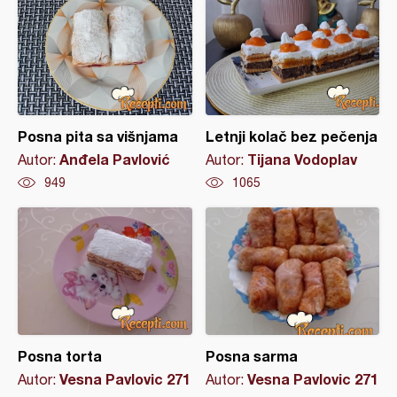
Posna pita sa višnjama
Letnji kolač bez pečenja
Anđela Pavlović
Tijana Vodoplav
Autor:
Autor:
949
1065
Posna torta
Posna sarma
Vesna Pavlovic 271
Vesna Pavlovic 271
Autor:
Autor: