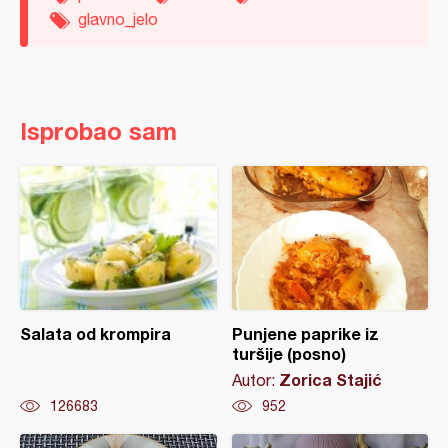
glavno_jelo
Isprobao sam
Salata od krompira
Punjene paprike iz
turšije (posno)
Zorica Stajić
Autor:
126683
952