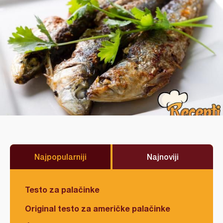
Najpopularniji
Najnoviji
Testo za palačinke
Original testo za američke palačinke