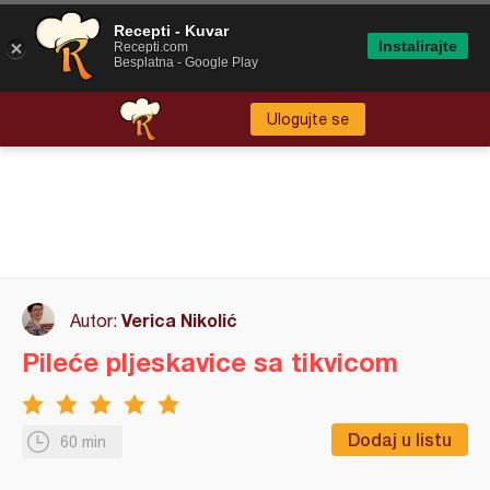
Recepti - Kuvar
Instalirajte
Recepti.com
Besplatna - Google Play
Ulogujte se
Verica Nikolić
Autor:
Pileće pljeskavice sa tikvicom
Dodaj u listu
60 min