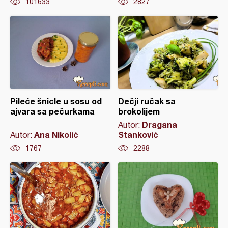
101633
2827
Pileće šnicle u sosu od
Dečji ručak sa
ajvara sa pečurkama
brokolijem
Dragana
Autor:
Ana Nikolić
Stanković
Autor:
1767
2288