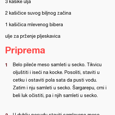
3 kašike ulja
2 kašičice suvog biljnog začina
1 kašičica mlevenog bibera
ulje za prženje pljeskavica
Priprema
Belo pileće meso samleti u secko. Tikvicu
oljuštiti i iseći na kocke. Posoliti, staviti u
cetku i ostaviti pola sata da pusti vodu.
Zatim i nju samleti u secko. Šargarepu, crni i
beli luk očistiti, pa i njih samleti u secko.
U dublju posudu staviti samleveno meso,