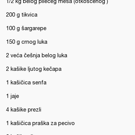
1/2 kg belog pilećeg mesa (otkošćenog )
200 g tikvica
100 g šargarepe
150 g crnog luka
2 veća češnja belog luka
2 kašike ljutog kečapa
1 kašičica senfa
1 jaje
4 kašike prezli
1 kašičica praška za pecivo