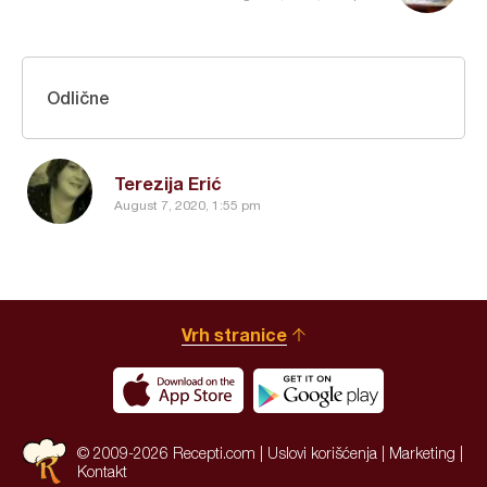
Odlične
Terezija Erić
August 7, 2020, 1:55 pm
Vrh stranice
© 2009-2026 Recepti.com |
Uslovi korišćenja
|
Marketing
|
Kontakt