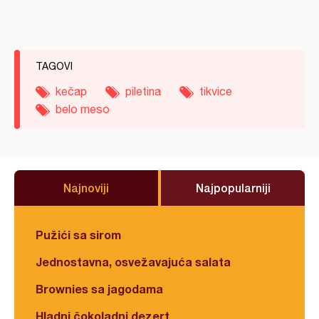
TAGOVI
kečap
piletina
tikvice
belo meso
Najnoviji
Najpopularniji
Pužići sa sirom
Jednostavna, osvežavajuća salata
Brownies sa jagodama
Hladni čokoladni dezert