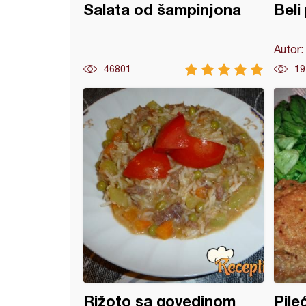
Salata od šampinjona
Beli 
Autor:
46801
19
sa prazilukom i pirinčem
Rižoto sa govedinom
Pile