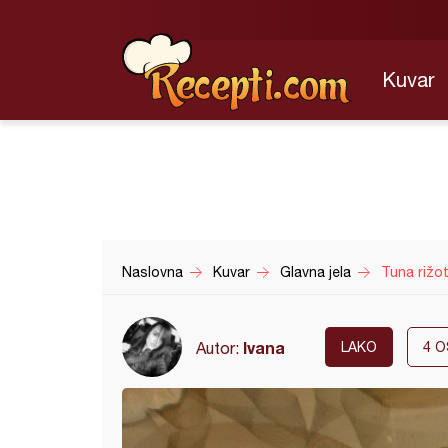
Kuvar
Naslovna
Kuvar
Glavna jela
Tuna rižo
Ivana
Autor:
LAKO
4
O