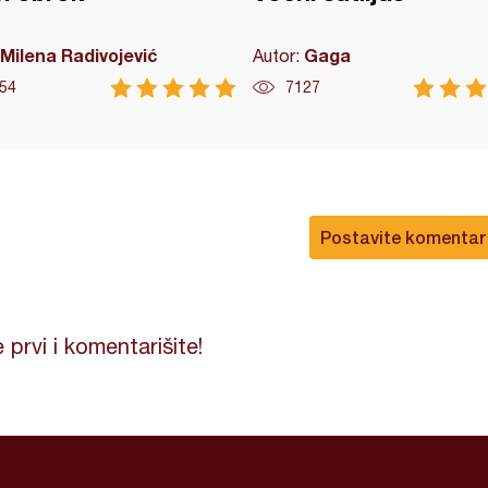
Milena Radivojević
Gaga
Autor:
54
7127
Postavite komentar
 prvi i komentarišite!