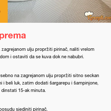
o
iprema
 zagrejanom ulju propržiti pirinač, naliti vrelom
dom i ostaviti da se kuva dok ne nabubri.
sebno na zagrejanom ulju propržiti sitno seckan
ni i beli luk, zatim dodati šargarepu i šampinjone,
 dinstati 15-ak minuta.
posudu sjediniti pirinač.