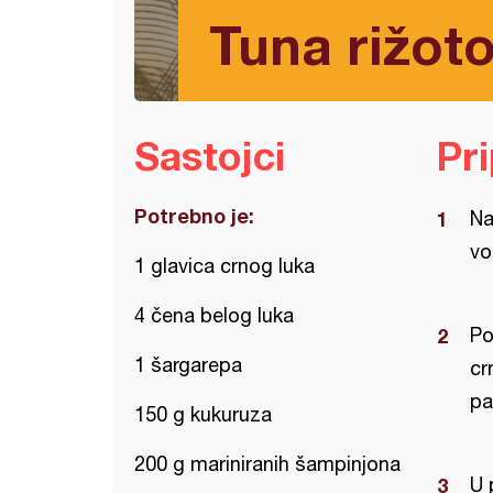
Tuna rižot
Sastojci
Pr
Potrebno je:
Na
vo
1 glavica crnog luka
4 čena belog luka
Po
1 šargarepa
cr
pa
150 g kukuruza
200 g mariniranih šampinjona
U 