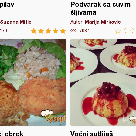
pilav
Podvarak sa suvim
šljivama
Suzana Mitic
Marija Mirkovic
Autor:
170
7087
ći obrok
Voćni sutlijaš