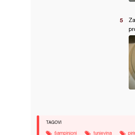
Za
pr
TAGOVI
šampinjoni
tunjevina
pir