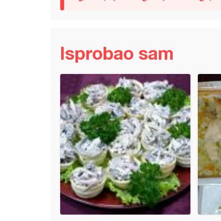
Isprobao sam
a sarma sa bundevom