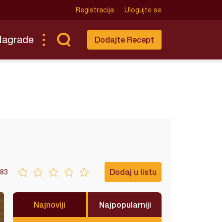
Registracija
Ulogujte se
Nagrade
Dodajte Recept
Dodaj u listu
83
Najnoviji
Najpopularniji