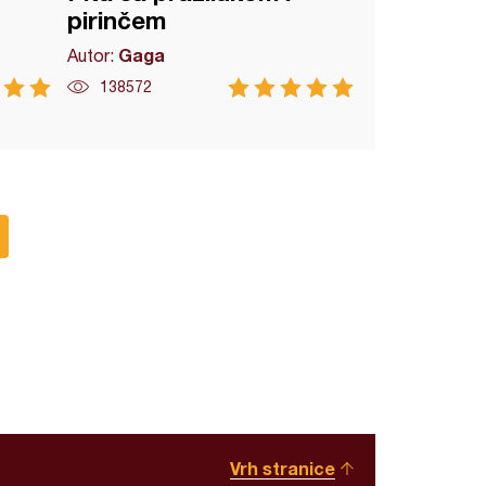
pirinčem
Gaga
Autor:
138572
Vrh stranice