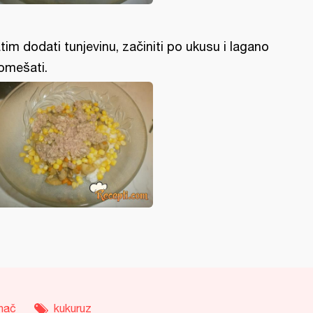
tim dodati tunjevinu, začiniti po ukusu i lagano
omešati.
inač
kukuruz