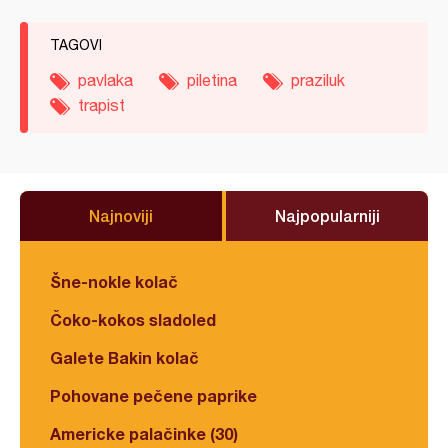
TAGOVI
pavlaka
piletina
praziluk
trapist
Najnoviji
Najpopularniji
Šne-nokle kolač
Čoko-kokos sladoled
Galete Bakin kolač
Pohovane pečene paprike
Americke palačinke (30)