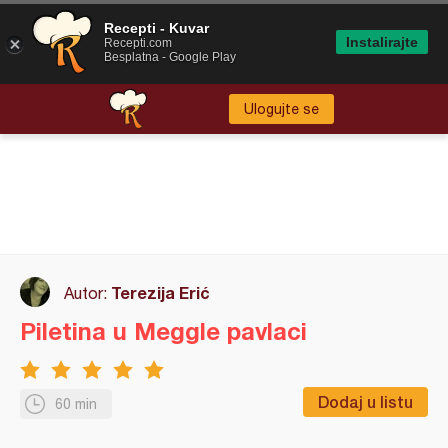
Recepti - Kuvar
Instalirajte
Recepti.com
Besplatna - Google Play
Ulogujte se
Terezija Erić
Autor:
Piletina u Meggle pavlaci
Dodaj u listu
60 min