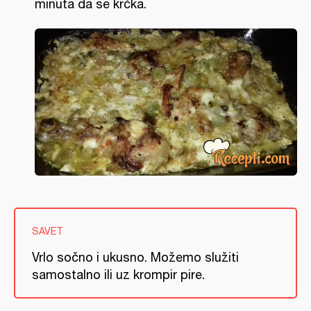
minuta da se krčka.
SAVET
Vrlo sočno i ukusno. Možemo služiti
samostalno ili uz krompir pire.