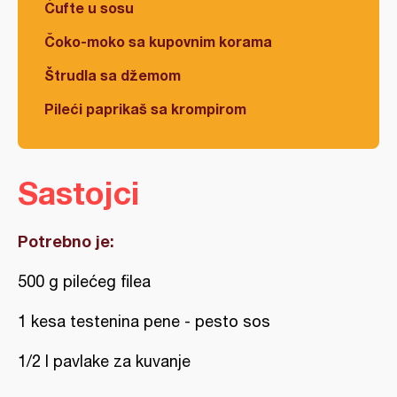
Ćufte u sosu
Čoko-moko sa kupovnim korama
Štrudla sa džemom
Pileći paprikaš sa krompirom
Sastojci
Potrebno je:
500 g pilećeg filea
1 kesa testenina pene - pesto sos
1/2 l pavlake za kuvanje