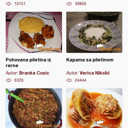
10151
39856
Pohovana piletina iz
Kapama sa piletinom
rerne
Branka Cosic
Verica Nikolić
Autor:
Autor:
6329
24444