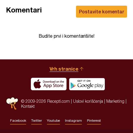
Komentari
Postavite komentar
Budite prvi i komentarišite!
Vrh stranice
© 2009-2026 Recepti.com |
Uslovi korišćenja
|
Marketing
|
Kontakt
Facebook
Twitter
Youtube
Instagram
Pinterest
Site by:
HALO