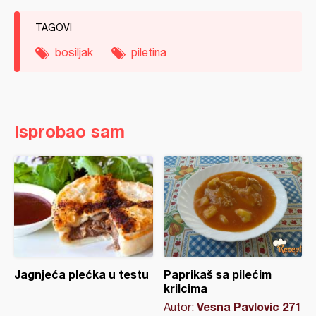
TAGOVI
bosiljak
piletina
Isprobao sam
Jagnjeća plećka u testu
Paprikaš sa pilećim
krilcima
Vesna Pavlovic 271
Autor: