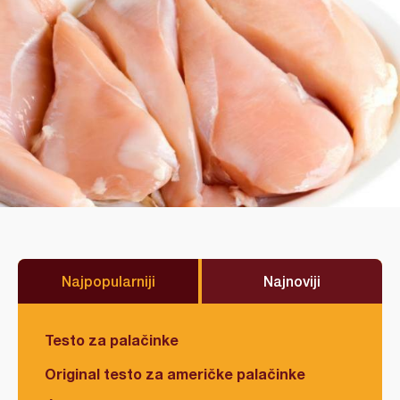
Najpopularniji
Najnoviji
Testo za palačinke
Original testo za američke palačinke