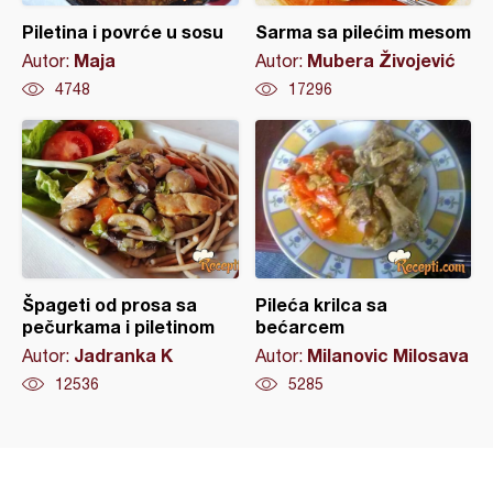
Piletina i povrće u sosu
Sarma sa pilećim mesom
Maja
Mubera Živojević
Autor:
Autor:
4748
17296
Špageti od prosa sa
Pileća krilca sa
pečurkama i piletinom
bećarcem
Jadranka K
Milanovic Milosava
Autor:
Autor:
12536
5285