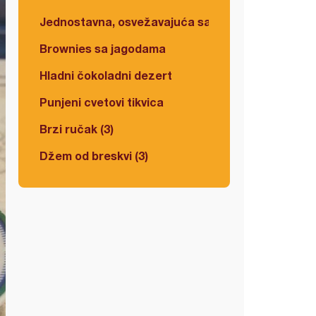
Jednostavna, osvežavajuća salata
Brownies sa jagodama
Hladni čokoladni dezert
Punjeni cvetovi tikvica
Brzi ručak (3)
Džem od breskvi (3)