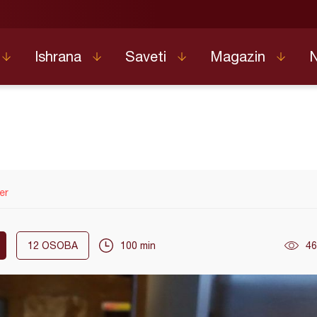
Ishrana
Saveti
Magazin
er
12
OSOBA
100 min
46