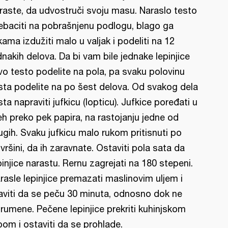
raste, da udvostruči svoju masu. Naraslo testo
ebaciti na pobrašnjenu podlogu, blago ga
kama izdužiti malo u valjak i podeliti na 12
dnakih delova. Da bi vam bile jednake lepinjice
vo testo podelite na pola, pa svaku polovinu
sta podelite na po šest delova. Od svakog dela
sta napraviti jufkicu (lopticu). Jufkice poređati u
eh preko pek papira, na rastojanju jedne od
ugih. Svaku jufkicu malo rukom pritisnuti po
vršini, da ih zaravnate. Ostaviti pola sata da
pinjice narastu. Rernu zagrejati na 180 stepeni.
rasle lepinjice premazati maslinovim uljem i
aviti da se peču 30 minuta, odnosno dok ne
rumene. Pečene lepinjice prekriti kuhinjskom
pom i ostaviti da se prohlade.