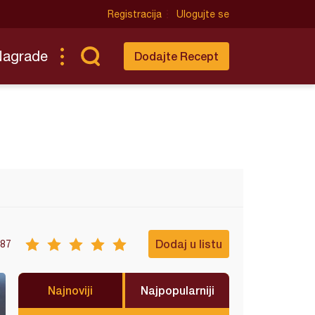
Registracija
Ulogujte se
Nagrade
Dodajte Recept
Dodaj u listu
87
Najnoviji
Najpopularniji