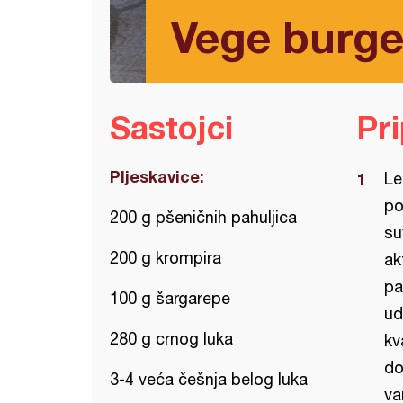
Vege burge
Sastojci
Pr
Pljeskavice:
Le
po
200 g pšeničnih pahuljica
su
200 g krompira
ak
pa
100 g šargarepe
ud
280 g crnog luka
kv
do
3-4 veća češnja belog luka
va