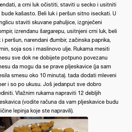
rendati, a crni luk očistiti, staviti u secko i usitniti
 bude kašasto. Beli luk i peršun sitno iseckati. U
nglicu staviti skuvane pahuljice, izgnječeni
ompir, izrendanu šargarepu, usitnjeni crni luk, beli
k i peršun, narendani đumbir, začinska paprika,
min, soja sos i maslinovo ulje. Rukama mesiti
esu sve dok ne dobijete potpuno povezanu
esu da mogu da se prave pljeskavice (ja sam
sila smesu oko 10 minuta). tada dodati mleveni
ber i so po ukusu. Još jedanput sve dobro
ediniti. Vlažnim rukama napraviti 12 debljih
jeskavica (vodite računa da vam pljeskavice budu
ličine lepinja koje ste napravili).