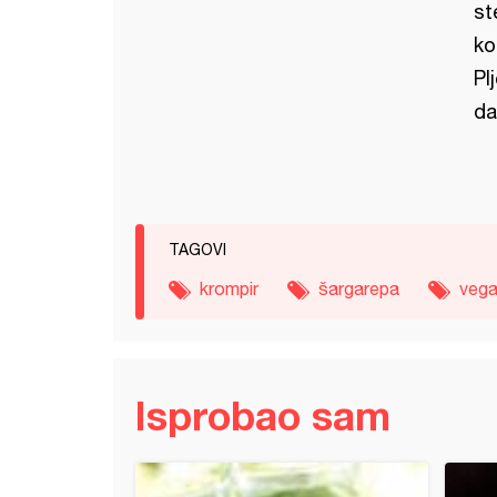
st
ko
Pl
da
TAGOVI
krompir
šargarepa
veg
Isprobao sam
mka punjena šargarepom