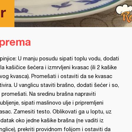
r
iprema
pinjice: U manju posudu sipati toplu vodu, dodati
la kašičice šećera i izmrvljeni kvasac (ili 2 kašike
vog kvasca). Promešati i ostaviti da se kvasac
tivira. U vanglicu staviti brašno, dodati šećer i so,
 promešati. Na sredinu brašna napraviti
ubljenje, sipati maslinovo ulje i pripremljeni
asac. Zamesiti testo. Oblikovati ga u loptu, uz
datak oko jedne kašike brašna (ne vaditi iz
nglice), prekriti providnom folijom i ostaviti da