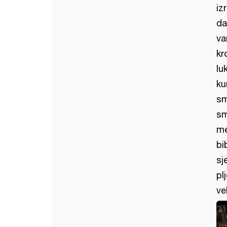
iz
da
va
kr
lu
ku
sm
sm
me
bi
sj
pl
ve