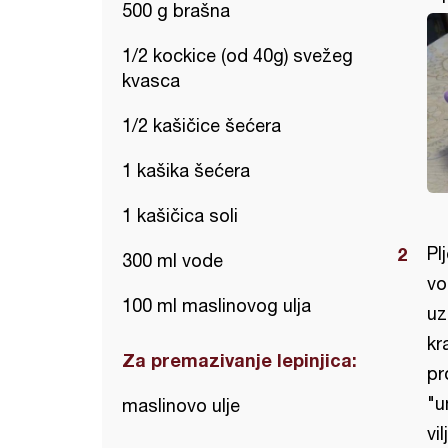
500 g brašna
1/2 kockice (od 40g) svežeg
kvasca
1/2 kašičice šećera
1 kašika šećera
1 kašičica soli
Pl
300 ml vode
vo
100 ml maslinovog ulja
uz
kr
Za premazivanje lepinjica:
pr
"u
maslinovo ulje
vi