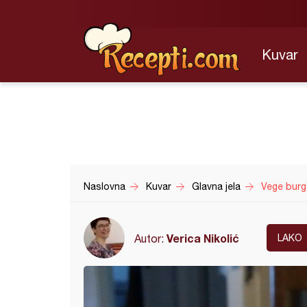
Kuvar
Naslovna
Kuvar
Glavna jela
Vege burg
Verica Nikolić
Autor:
LAKO