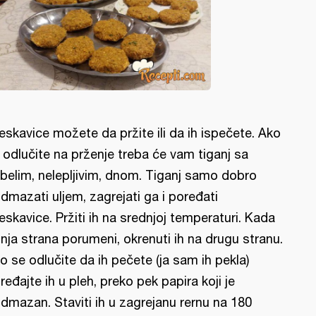
jeskavice možete da pržite ili da ih ispečete. Ako
 odlučite na prženje treba će vam tiganj sa
belim, nelepljivim, dnom. Tiganj samo dobro
dmazati uljem, zagrejati ga i poređati
jeskavice. Pržiti ih na srednjoj temperaturi. Kada
nja strana porumeni, okrenuti ih na drugu stranu.
o se odlučite da ih pečete (ja sam ih pekla)
ređajte ih u pleh, preko pek papira koji je
dmazan. Staviti ih u zagrejanu rernu na 180