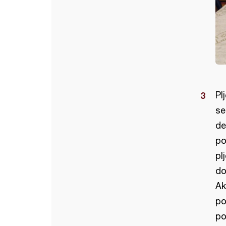
Pl
se
de
po
pl
do
Ak
po
po