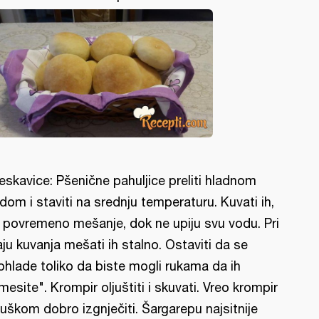
jeskavice: Pšenične pahuljice preliti hladnom
dom i staviti na srednju temperaturu. Kuvati ih,
 povremeno mešanje, dok ne upiju svu vodu. Pri
aju kuvanja mešati ih stalno. Ostaviti da se
ohlade toliko da biste mogli rukama da ih
mesite". Krompir oljuštiti i skuvati. Vreo krompir
ljuškom dobro izgnječiti. Šargarepu najsitnije