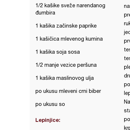
1/2 kašike sveže narendanog
na
đumbira
pr
ru
1 kašika začinske paprike
je
1 kašičica mlevenog kumina
pr
te
1 kašika soja sosa
te
1/2 manje vezice peršuna
pl
dr
1 kašika maslinovog ulja
po
po ukusu mleveni crni biber
le
Na
po ukusu so
st
po
Lepinjice:
kr