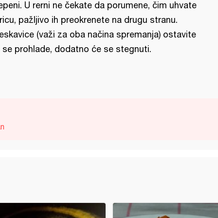
epeni. U rerni ne čekate da porumene, čim uhvate
ricu, pažljivo ih preokrenete na drugu stranu.
jeskavice (važi za oba načina spremanja) ostavite
 se prohlade, dodatno će se stegnuti.
an