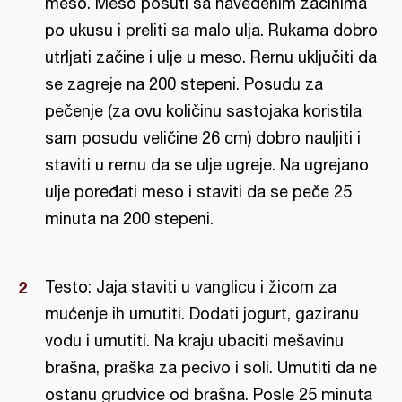
meso. Meso posuti sa navedenim začinima
po ukusu i preliti sa malo ulja. Rukama dobro
utrljati začine i ulje u meso. Rernu uključiti da
se zagreje na 200 stepeni. Posudu za
pečenje (za ovu količinu sastojaka koristila
sam posudu veličine 26 cm) dobro nauljiti i
staviti u rernu da se ulje ugreje. Na ugrejano
ulje poređati meso i staviti da se peče 25
minuta na 200 stepeni.
Testo: Jaja staviti u vanglicu i žicom za
mućenje ih umutiti. Dodati jogurt, gaziranu
vodu i umutiti. Na kraju ubaciti mešavinu
brašna, praška za pecivo i soli. Umutiti da ne
ostanu grudvice od brašna. Posle 25 minuta