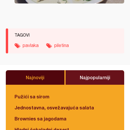
TAGOVI
pavlaka
piletina
Najnoviji
Najpopularniji
Pužići sa sirom
Jednostavna, osvežavajuća salata
Brownies sa jagodama
Hladni čokoladni dezert