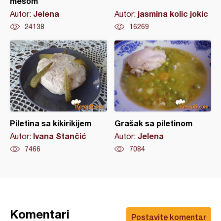
mesom
Jelena
jasmina kolic jokic
Autor:
Autor:
24138
16269
Piletina sa kikirikijem
Grašak sa piletinom
Ivana Stančić
Jelena
Autor:
Autor:
7466
7084
Komentari
Postavite komentar