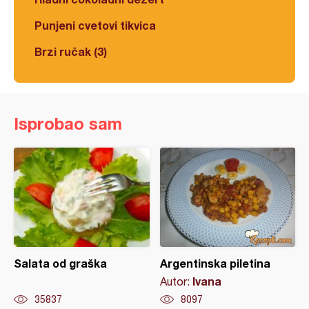
Punjeni cvetovi tikvica
Brzi ručak (3)
Isprobao sam
Salata od graška
Argentinska piletina
Ivana
Autor:
35837
8097