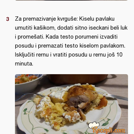
Za premazivanje kvrguše: Kiselu pavlaku
umutiti kašikom, dodati sitno iseckani beli luk
i promešati. Kada testo porumeni izvaditi
posudu i premazati testo kiselom pavlakom.
Isključiti rernu i vratiti posudu u rernu još 10
minuta.