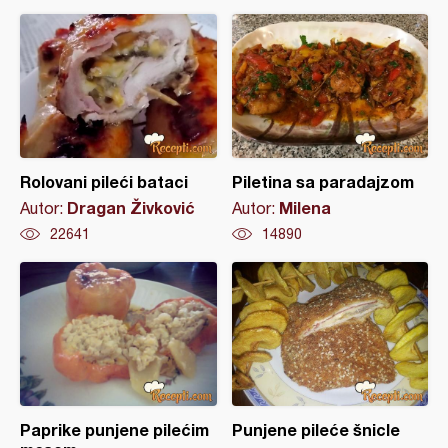
Rolovani pileći bataci
Piletina sa paradajzom
Dragan Živković
Milena
Autor:
Autor:
22641
14890
Paprike punjene pilećim
Punjene pileće šnicle