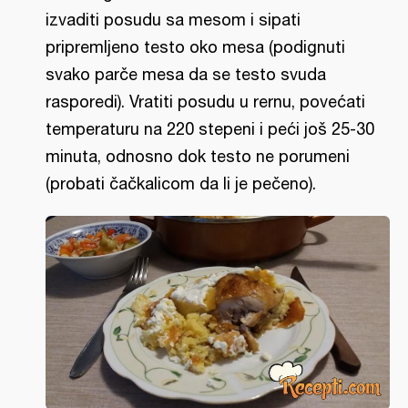
izvaditi posudu sa mesom i sipati
pripremljeno testo oko mesa (podignuti
svako parče mesa da se testo svuda
rasporedi). Vratiti posudu u rernu, povećati
temperaturu na 220 stepeni i peći još 25-30
minuta, odnosno dok testo ne porumeni
(probati čačkalicom da li je pečeno).