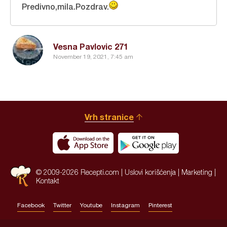
Predivno,mila.Pozdrav.
Vesna Pavlovic 271
November 19, 2021, 7:45 am
Vrh stranice
© 2009-2026 Recepti.com |
Uslovi korišćenja
|
Marketing
|
Kontakt
Facebook
Twitter
Youtube
Instagram
Pinterest
Site by:
HALO