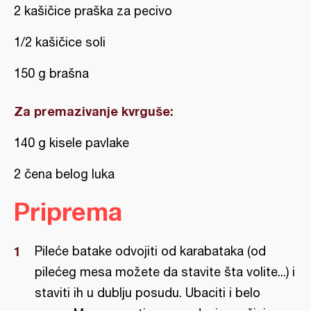
2 kašičice praška za pecivo
1/2 kašičice soli
150 g brašna
Za premazivanje kvrguše:
140 g kisele pavlake
2 čena belog luka
Priprema
Pileće batake odvojiti od karabataka (od
pilećeg mesa možete da stavite šta volite...) i
staviti ih u dublju posudu. Ubaciti i belo