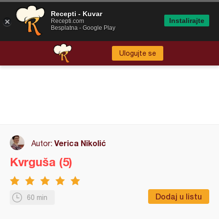
Recepti - Kuvar
Instalirajte
Recepti.com
Besplatna - Google Play
Ulogujte se
Verica Nikolić
Autor:
Kvrguša (5)
Dodaj u listu
60 min