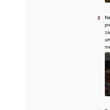
Na
pr
za
um
me