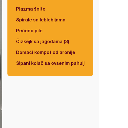
Plazma šnite
Spirale sa leblebijama
Pečeno pile
Čizkejk sa jagodama (3)
Domaći kompot od aronije
Sipani kolač sa ovsenim pahuljicama i višnjama