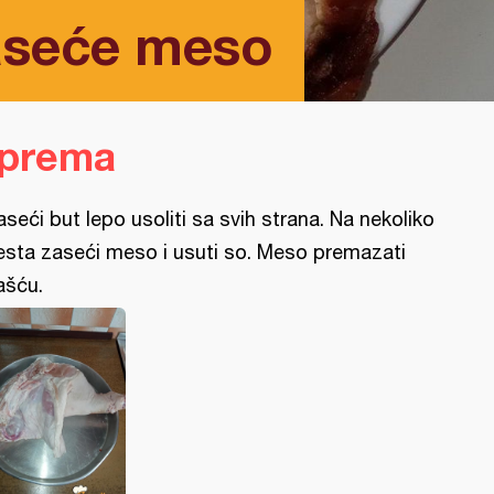
aseće meso
iprema
aseći but lepo usoliti sa svih strana. Na nekoliko
sta zaseći meso i usuti so. Meso premazati
šću.