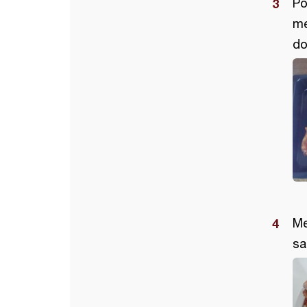
Po
me
do
Me
sa