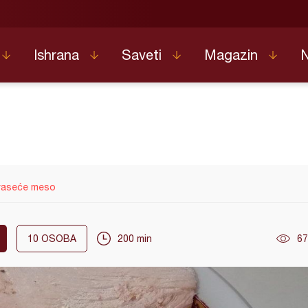
Ishrana
Saveti
Magazin
raseće meso
10
OSOBA
200 min
67