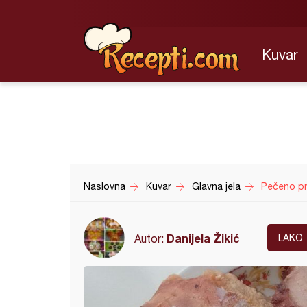
Kuvar
Naslovna
Kuvar
Glavna jela
Pečeno p
Danijela Žikić
Autor:
LAKO