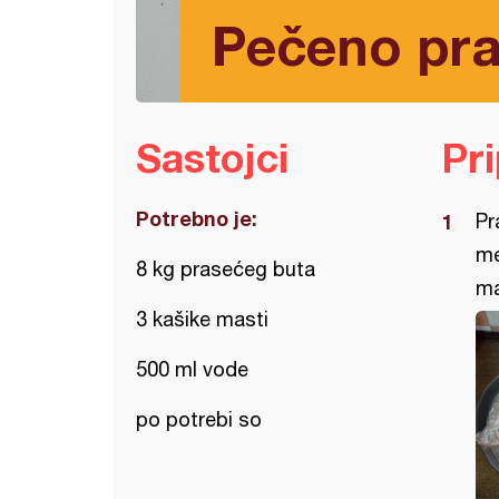
Pečeno pr
Sastojci
Pr
Potrebno je:
Pr
me
8 kg prasećeg buta
ma
3 kašike masti
500 ml vode
po potrebi so