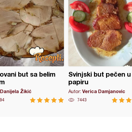
ovani but sa belim
Svinjski but pečen u
om
papiru
Danijela Žikić
Verica Damjanovic
Autor:
94
7443