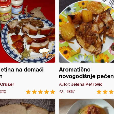
etina na domaći
Aromatično
n
novogodišnje pečen
Cruzer
Jelena Petrović
Autor:
323
6867