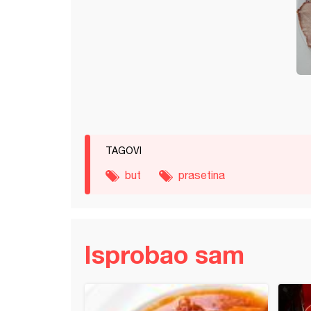
TAGOVI
but
prasetina
Isprobao sam
ija sa prazilukom