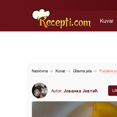
Kuvar
Naslovna
Kuvar
Glavna jela
Punjene p
Јованка Јевтић
Autor:
LA