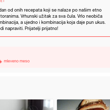
VET
dan od onih recepata koji se nalaze po našim etno
toranima. Vrhunski užitak za sva čula. Vrlo neobiča
binacija, a ujedno i kombinacija koja daje pun ukus.
di napraviti. Prijatelji prijatno!
mleveno meso