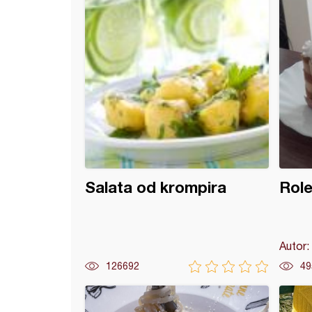
Salata od krompira
Role
Autor:
126692
49
kiflice (3)