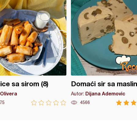
ice sa sirom (8)
Domaći sir sa masli
Olivera
Dijana Ademovic
Autor:
75
4566