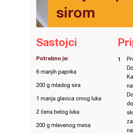
sirom
Sastojci
Pr
Potrebno je:
Pr
Do
6 manjih paprika
Ka
200 g mladog sira
na
Do
1 manja glavica crnog luka
do
2 čena belog luka
sk
za
200 g mlevenog mesa
na