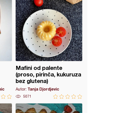
Mafini od palente
(proso, pirinča, kukuruza
bez glutena)
mic
Tanja Djordjevic
Autor:
5071