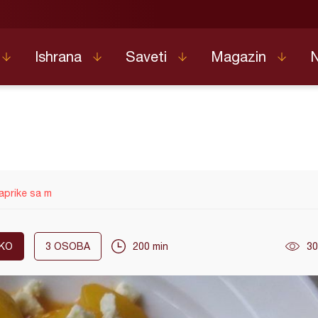
Ishrana
Saveti
Magazin
aprike sa m
KO
3
OSOBA
200 min
30