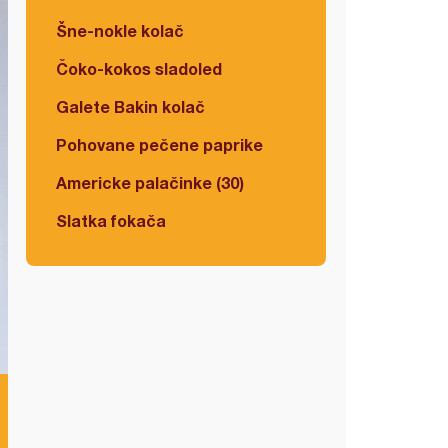
Šne-nokle kolač
Čoko-kokos sladoled
Galete Bakin kolač
Pohovane pečene paprike
Americke palačinke (30)
Slatka fokača