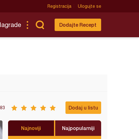
Registracija
Ulogujte se
Nagrade
Dodajte Recept
Dodaj u listu
83
Najnoviji
Najpopularniji