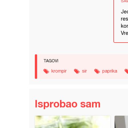
SA
Je
res
kom
Vre
TAGOVI
krompir
sir
paprika
Isprobao sam
i od palente (proso, pirinča, kukuruza bez glutena)