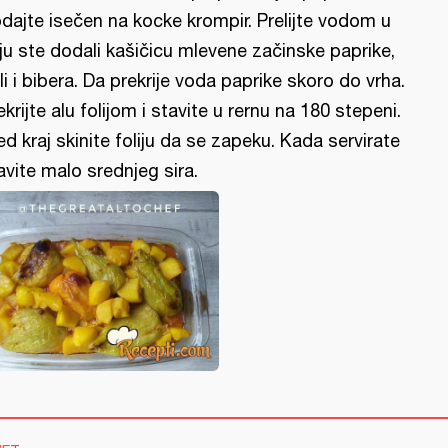
dajte isečen na kocke krompir. Prelijte vodom u
ju ste dodali kašičicu mlevene začinske paprike,
li i bibera. Da prekrije voda paprike skoro do vrha.
ekrijte alu folijom i stavite u rernu na 180 stepeni.
ed kraj skinite foliju da se zapeku. Kada servirate
avite malo srednjeg sira.