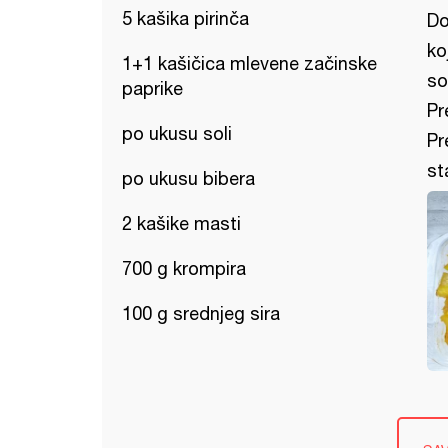
5 kašika pirinča
Do
ko
1+1 kašičica mlevene začinske
so
paprike
Pr
po ukusu soli
Pr
st
po ukusu bibera
2 kašike masti
700 g krompira
100 g srednjeg sira