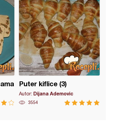
nama
Puter kiflice (3)
Dijana Ademovic
Autor:
3554