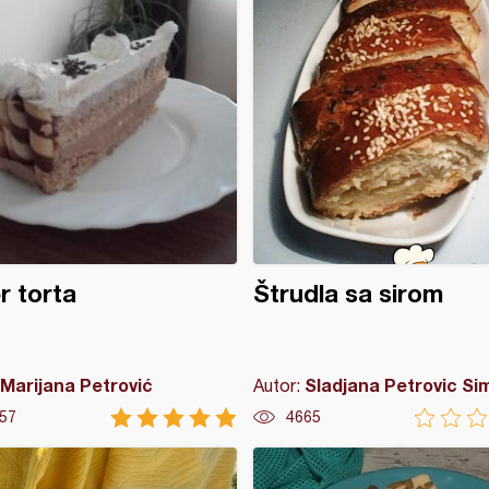
r torta
Štrudla sa sirom
Marijana Petrović
Sladjana Petrovic Si
Autor:
57
4665