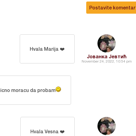
Postavite komentar
Hvala Marija ❤️
Јованка Јевтић
November 24, 2022, 10:54 pm
dlicno moracu da probam
Hvala Vesna ❤️