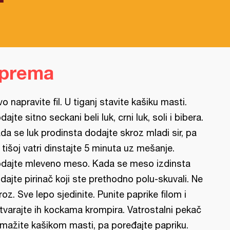
iprema
vo napravite fil. U tiganj stavite kašiku masti.
dajte sitno seckani beli luk, crni luk, soli i bibera.
da se luk prodinsta dodajte skroz mladi sir, pa
 tišoj vatri dinstajte 5 minuta uz mešanje.
dajte mleveno meso. Kada se meso izdinsta
dajte pirinač koji ste prethodno polu-skuvali. Ne
roz. Sve lepo sjedinite. Punite paprike filom i
tvarajte ih kockama krompira. Vatrostalni pekač
mažite kašikom masti, pa poređajte papriku.