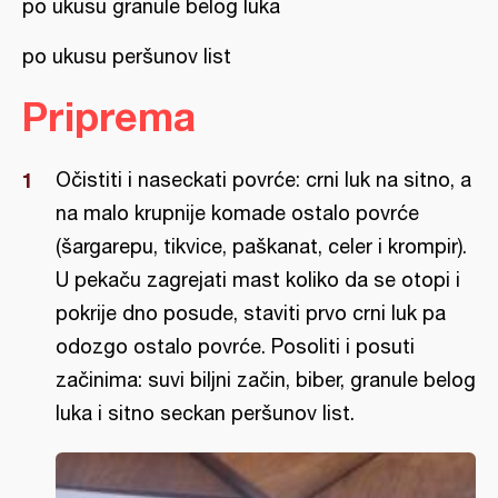
po ukusu granule belog luka
po ukusu peršunov list
Priprema
Očistiti i naseckati povrće: crni luk na sitno, a
na malo krupnije komade ostalo povrće
(šargarepu, tikvice, paškanat, celer i krompir).
U pekaču zagrejati mast koliko da se otopi i
pokrije dno posude, staviti prvo crni luk pa
odozgo ostalo povrće. Posoliti i posuti
začinima: suvi biljni začin, biber, granule belog
luka i sitno seckan peršunov list.