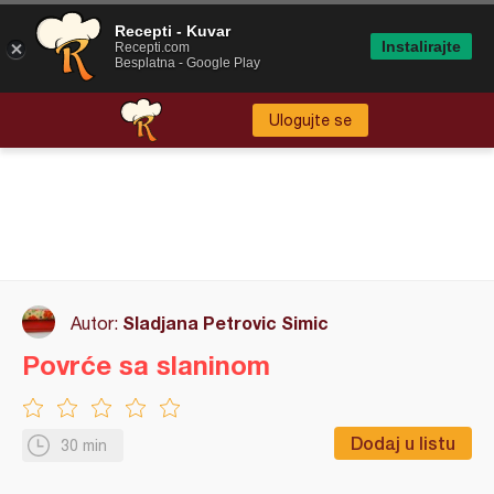
Recepti - Kuvar
Instalirajte
Recepti.com
Besplatna - Google Play
Ulogujte se
Sladjana Petrovic Simic
Autor:
Povrće sa slaninom
Dodaj u listu
30 min