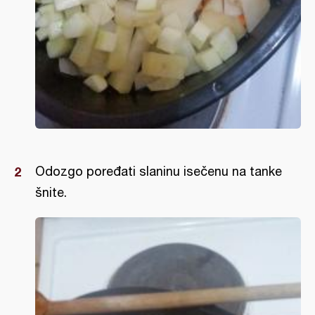
Odozgo poređati slaninu isečenu na tanke
šnite.