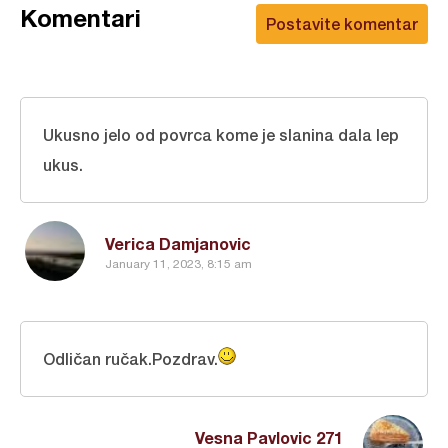
Komentari
Postavite komentar
Ukusno jelo od povrca kome je slanina dala lep
ukus.
Verica Damjanovic
January 11, 2023, 8:15 am
Odličan ručak.Pozdrav.
Vesna Pavlovic 271