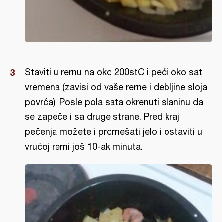
Staviti u rernu na oko 200stC i peći oko sat
vremena (zavisi od vaše rerne i debljine sloja
povrća). Posle pola sata okrenuti slaninu da
se zapeče i sa druge strane. Pred kraj
pečenja možete i promešati jelo i ostaviti u
vrućoj rerni još 10-ak minuta.