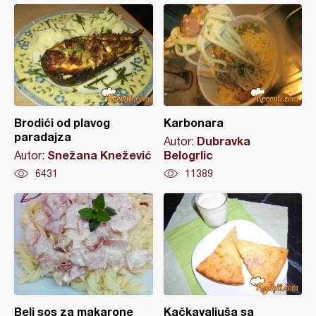
Brodići od plavog
Karbonara
paradajza
Dubravka
Autor:
Snežana Knežević
Belogrlic
Autor:
6431
11389
Beli sos za makarone
Kačkavaljuša sa