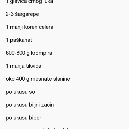
1 glavica crnog luka
2-3 šargarepe
1 manji koren celera
1 paškanat
600-800 g krompira
1 manja tikvica
oko 400 g mesnate slanine
po ukusu so
po ukusu biljni začin
po ukusu biber