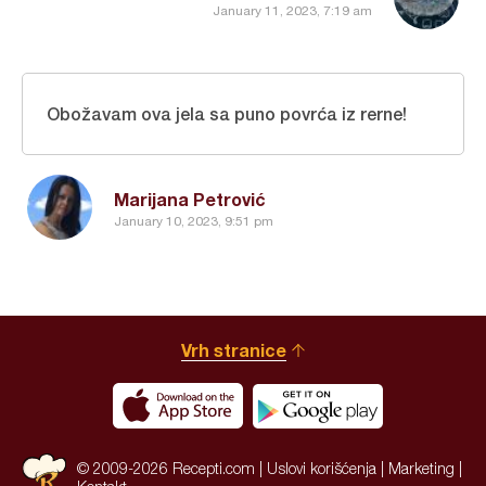
January 11, 2023, 7:19 am
Obožavam ova jela sa puno povrća iz rerne!
Marijana Petrović
January 10, 2023, 9:51 pm
Vrh stranice
© 2009-2026 Recepti.com |
Uslovi korišćenja
|
Marketing
|