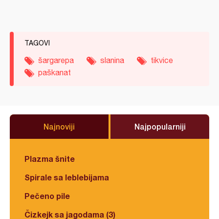
TAGOVI
šargarepa
slanina
tikvice
paškanat
Najnoviji
Najpopularniji
Plazma šnite
Spirale sa leblebijama
Pečeno pile
Čizkejk sa jagodama (3)