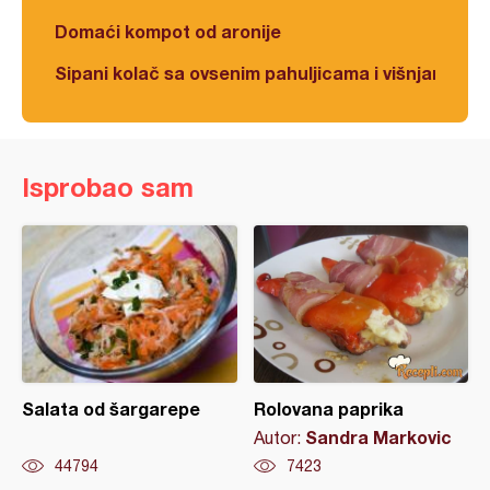
Domaći kompot od aronije
Sipani kolač sa ovsenim pahuljicama i višnjama
Isprobao sam
Salata od šargarepe
Rolovana paprika
Sandra Markovic
Autor:
44794
7423