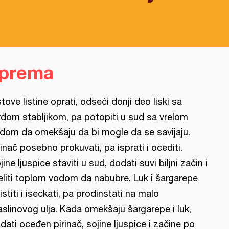
iprema
stove listine oprati, odseći donji deo liski sa
rđom stabljikom, pa potopiti u sud sa vrelom
dom da omekšaju da bi mogle da se savijaju.
rinač posebno prokuvati, pa isprati i ocediti.
jine ljuspice staviti u sud, dodati suvi biljni začin i
eliti toplom vodom da nabubre. Luk i šargarepe
istiti i iseckati, pa prodinstati na malo
slinovog ulja. Kada omekšaju šargarepe i luk,
dati oceđen pirinač, sojine ljuspice i začine po