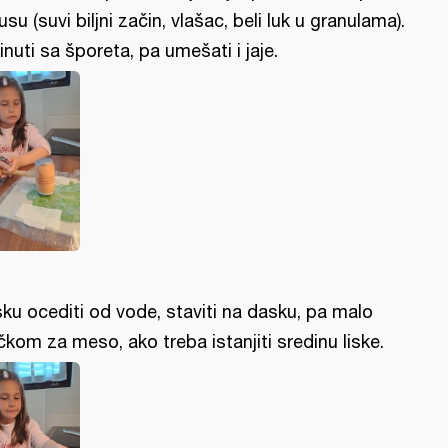
usu (suvi biljni začin, vlašac, beli luk u granulama).
inuti sa šporeta, pa umešati i jaje.
sku ocediti od vode, staviti na dasku, pa malo
čkom za meso, ako treba istanjiti sredinu liske.