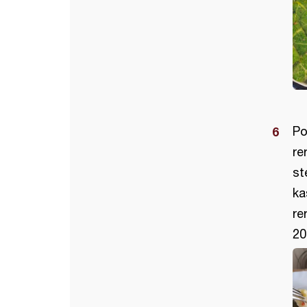
Po
re
st
ka
re
20