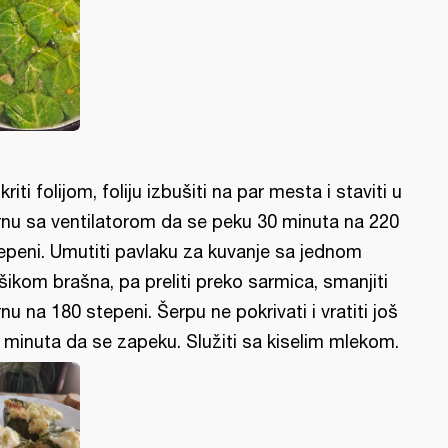
kriti folijom, foliju izbušiti na par mesta i staviti u
rnu sa ventilatorom da se peku 30 minuta na 220
epeni. Umutiti pavlaku za kuvanje sa jednom
šikom brašna, pa preliti preko sarmica, smanjiti
rnu na 180 stepeni. Šerpu ne pokrivati i vratiti još
 minuta da se zapeku. Služiti sa kiselim mlekom.