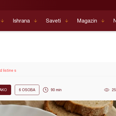
Ishrana
Saveti
Magazin
 listine s
AKO
6
OSOBA
90 min
25