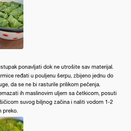
stupak ponavljati dok ne utrošite sav materijal.
rmice ređati u pouljenu šerpu, zbijeno jednu do
uge, da se ne bi rasturile prilikom pečenja.
emazati ih maslinovim uljem sa četkicom, posuti
šičicom suvog biljnog začina i naliti vodom 1-2
 preko.