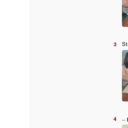
St
..