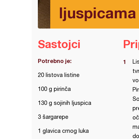
ljuspicama
Sastojci
Pr
Potrebno je:
Li
tv
20 listova listine
vo
100 g pirinča
Pi
So
130 g sojinih ljuspica
pr
3 šargarepe
oč
ma
1 glavica crnog luka
do