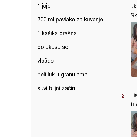
1 jaje
uk
Sk
200 ml pavlake za kuvanje
1 kašika brašna
po ukusu so
vlašac
beli luk u granulama
suvi biljni začin
Li
tu