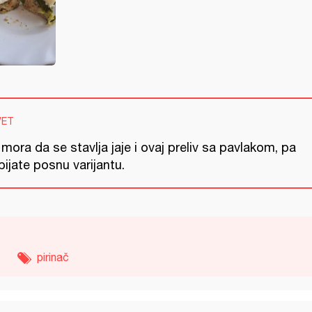
VET
mora da se stavlja jaje i ovaj preliv sa pavlakom, pa
ijate posnu varijantu.
pirinač