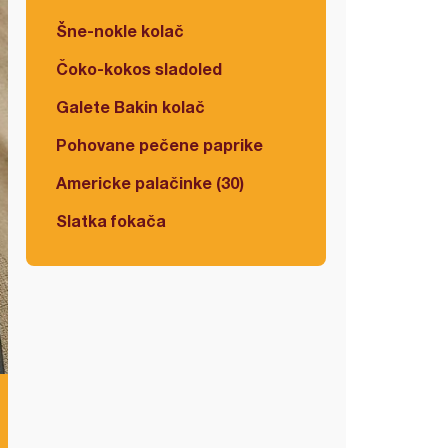
Šne-nokle kolač
Čoko-kokos sladoled
Galete Bakin kolač
Pohovane pečene paprike
Americke palačinke (30)
Slatka fokača