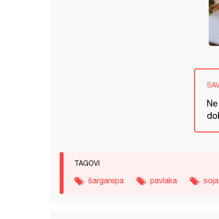
SA
Ne 
dob
TAGOVI
šargarepa
pavlaka
soja