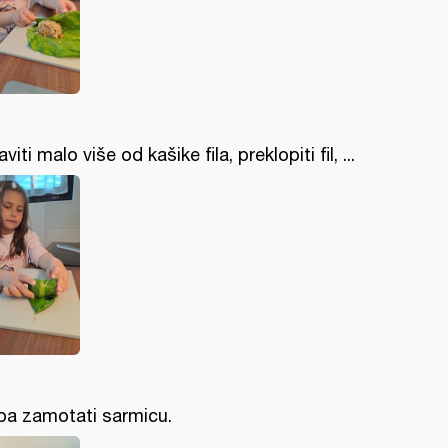
aviti malo više od kašike fila, preklopiti fil, ...
. pa zamotati sarmicu.