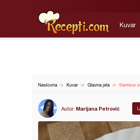
Kuvar
Naslovna
Kuvar
Glavna jela
Sarmice od
Marijana Petrović
Autor:
L