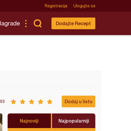
Registracija
Ulogujte se
Nagrade
Dodajte Recept
Dodaj u listu
93
Najnoviji
Najpopularniji