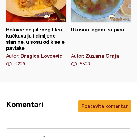
Rolnice od pilećeg filea,
Ukusna lagana supica
kačkavalja i dimljene
slanine, u sosu od kisele
pavlake
Dragica Lovcevic
Zuzana Grnja
Autor:
Autor:
9229
5523
Komentari
Postavite komentar