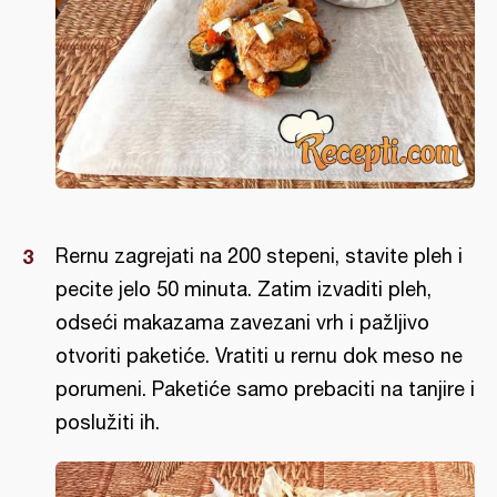
Rernu zagrejati na 200 stepeni, stavite pleh i
pecite jelo 50 minuta. Zatim izvaditi pleh,
odseći makazama zavezani vrh i pažljivo
otvoriti paketiće. Vratiti u rernu dok meso ne
porumeni. Paketiće samo prebaciti na tanjire i
poslužiti ih.