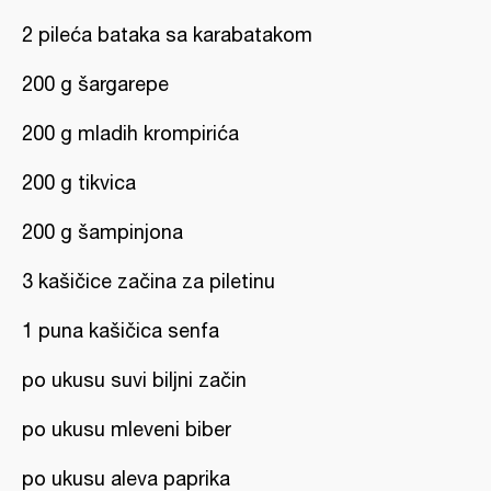
2 pileća bataka sa karabatakom
200 g šargarepe
200 g mladih krompirića
200 g tikvica
200 g šampinjona
3 kašičice začina za piletinu
1 puna kašičica senfa
po ukusu suvi biljni začin
po ukusu mleveni biber
po ukusu aleva paprika