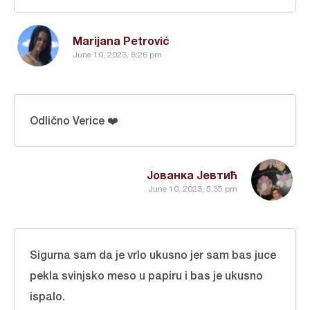
Marijana Petrović
June 10, 2023, 8:26 pm
Odlično Verice ❤️
Јованка Јевтић
June 10, 2023, 5:35 pm
Sigurna sam da je vrlo ukusno jer sam bas juce
pekla svinjsko meso u papiru i bas je ukusno
ispalo.