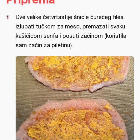
Dve velike četvrtastije šnicle ćurećeg filea
izlupati tučkom za meso, premazati svaku
kašičicom senfa i posuti začinom (koristila
sam začin za piletinu).