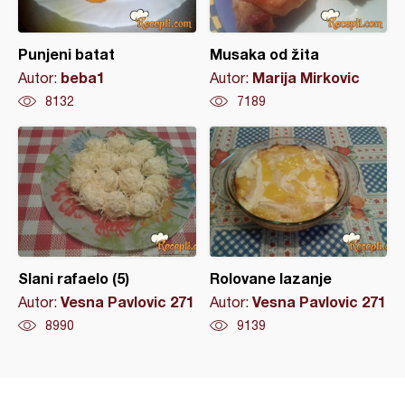
Punjeni batat
Musaka od žita
beba1
Marija Mirkovic
Autor:
Autor:
8132
7189
Slani rafaelo (5)
Rolovane lazanje
Vesna Pavlovic 271
Vesna Pavlovic 271
Autor:
Autor:
8990
9139