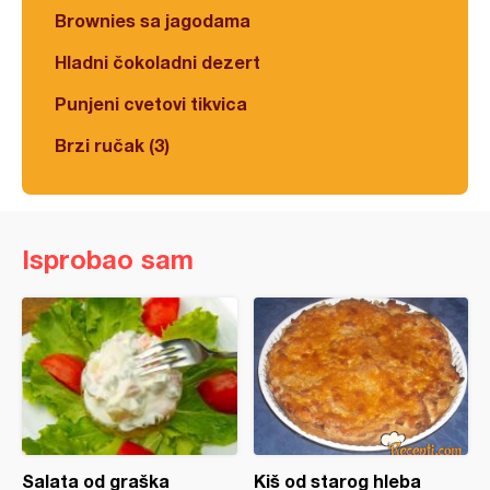
Brownies sa jagodama
Hladni čokoladni dezert
Punjeni cvetovi tikvica
Brzi ručak (3)
Isprobao sam
Salata od graška
Kiš od starog hleba