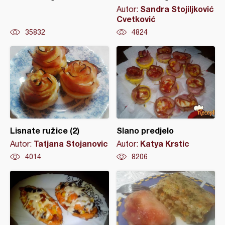
Sandra Stojiljković
Autor:
Cvetković
35832
4824
Lisnate ružice (2)
Slano predjelo
Tatjana Stojanovic
Katya Krstic
Autor:
Autor:
4014
8206