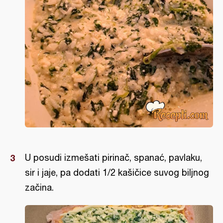
U posudi izmešati pirinač, spanać, pavlaku,
sir i jaje, pa dodati 1/2 kašičice suvog biljnog
začina.