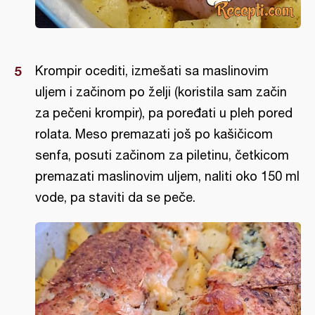
Krompir ocediti, izmešati sa maslinovim
uljem i začinom po želji (koristila sam začin
za pečeni krompir), pa poređati u pleh pored
rolata. Meso premazati još po kašičicom
senfa, posuti začinom za piletinu, četkicom
premazati maslinovim uljem, naliti oko 150 ml
vode, pa staviti da se peče.