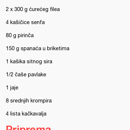
2 x 300 g ćurećeg filea
4 kašičice senfa
80 g pirinča
150 g spanaća u briketima
1 kašika sitnog sira
1/2 čaše pavlake
1 jaje
8 srednjih krompira
4 lista kačkavalja
Priprema