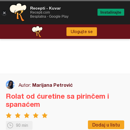
Recepti - Kuvar
Instalirajte
Recepti.com
Besplatna - Google Play
Ulogujte se
Marijana Petrović
Autor:
Rolat od ćuretine sa pirinčem i
spanaćem
Dodaj u listu
90 min