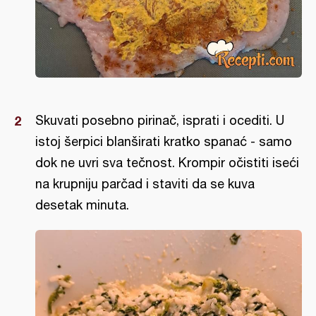
Skuvati posebno pirinač, isprati i ocediti. U
istoj šerpici blanširati kratko spanać - samo
dok ne uvri sva tečnost. Krompir očistiti iseći
na krupniju parčad i staviti da se kuva
desetak minuta.