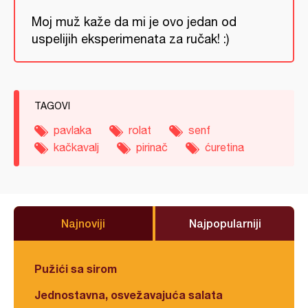
Moj muž kaže da mi je ovo jedan od
uspelijih eksperimenata za ručak! :)
TAGOVI
pavlaka
rolat
senf
kačkavalj
pirinač
ćuretina
Najnoviji
Najpopularniji
Pužići sa sirom
Jednostavna, osvežavajuća salata