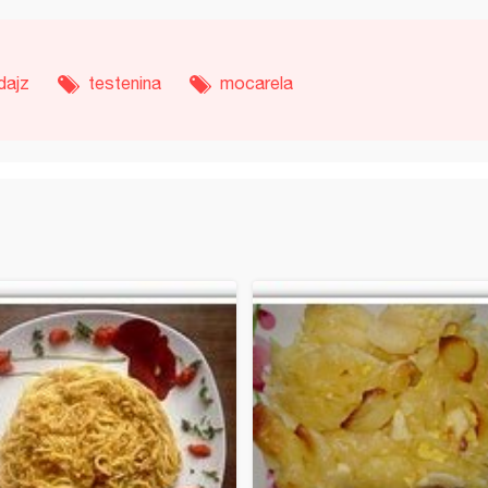
dajz
testenina
mocarela