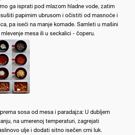
mo ga isprati pod mlazom hladne vode, zatim
sušiti papirnim ubrusom i očistiti od masnoće i
lica, pa iseći na manje komade. Samleti u mašini
 mlevenje mesa ili u seckalici - čoperu.
iprema sosa od mesa i paradajza: U dubljem
ganju, na umerenoj temperaturi, zagrejati
slinovo ulje i dodati sitno isečen crni luk.