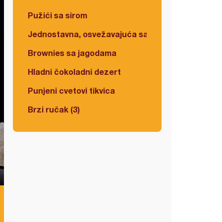
Pužići sa sirom
Jednostavna, osvežavajuća salata
Brownies sa jagodama
Hladni čokoladni dezert
Punjeni cvetovi tikvica
Brzi ručak (3)