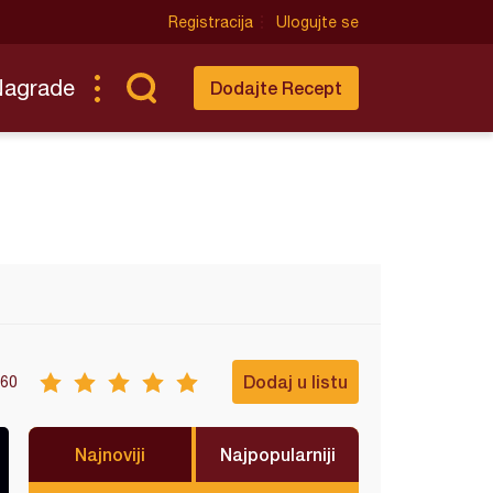
Registracija
Ulogujte se
Nagrade
Dodajte Recept
Dodaj u listu
60
Najnoviji
Najpopularniji