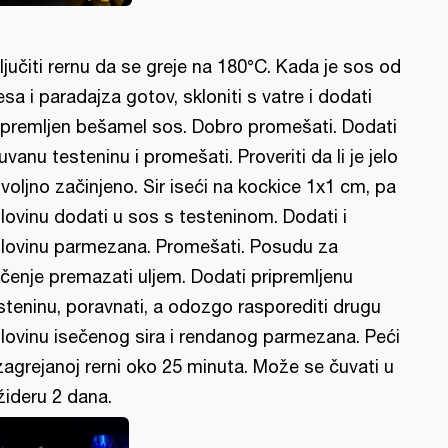
ljučiti rernu da se greje na 180°C. Kada je sos od
sa i paradajza gotov, skloniti s vatre i dodati
ipremljen bešamel sos. Dobro promešati. Dodati
uvanu testeninu i promešati. Proveriti da li je jelo
voljno začinjeno. Sir iseći na kockice 1x1 cm, pa
lovinu dodati u sos s testeninom. Dodati i
lovinu parmezana. Promešati. Posudu za
čenje premazati uljem. Dodati pripremljenu
steninu, poravnati, a odozgo rasporediti drugu
lovinu isečenog sira i rendanog parmezana. Peći
zagrejanoj rerni oko 25 minuta. Može se čuvati u
ižideru 2 dana.