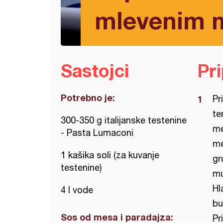
mlevenim
Sastojci
Pr
Potrebno je:
Pr
te
300-350 g italijanske testenine
me
- Pasta Lumaconi
me
1 kašika soli (za kuvanje
gr
testenine)
mu
Hl
4 l vode
bu
Sos od mesa i paradajza:
Pr