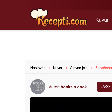
Kuvar
Naslovna
Kuvar
Glavna jela
Zapečena 
books.n.cook
Autor:
LAKO