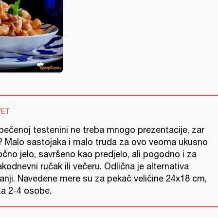
VET
pečenoj testenini ne treba mnogo prezentacije, zar
? Malo sastojaka i malo truda za ovo veoma ukusno
očno jelo, savršeno kao predjelo, ali pogodno i za
kodnevni ručak ili večeru. Odlična je alternativa
zanji. Navedene mere su za pekač veličine 24x18 cm,
 za 2-4 osobe.