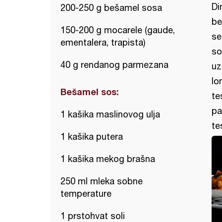
Di
200-250 g bešamel sosa
be
150-200 g mocarele (gaude,
se
ementalera, trapista)
so
40 g rendanog parmezana
uz
lo
Bešamel sos:
te
pa
1 kašika maslinovog ulja
te
1 kašika putera
1 kašika mekog brašna
250 ml mleka sobne
temperature
1 prstohvat soli