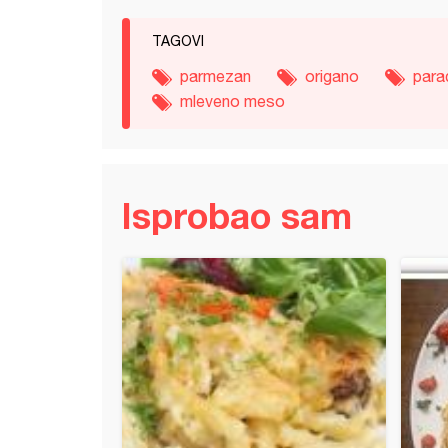
TAGOVI
parmezan
origano
para
mleveno meso
Isprobao sam
 u sosu od pančete