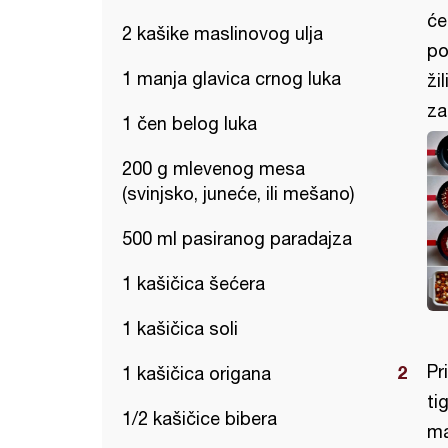
će
2 kašike maslinovog ulja
po
1 manja glavica crnog luka
ži
za
1 čen belog luka
200 g mlevenog mesa
(svinjsko, juneće, ili mešano)
500 ml pasiranog paradajza
1 kašičica šećera
1 kašičica soli
Pr
1 kašičica origana
ti
1/2 kašičice bibera
ma