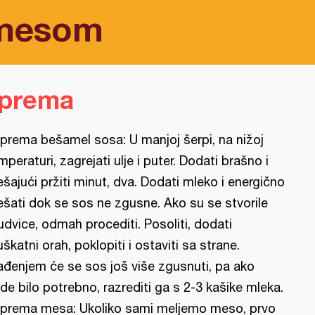
 mesom
iprema
iprema bešamel sosa: U manjoj šerpi, na nižoj
mperaturi, zagrejati ulje i puter. Dodati brašno i
šajući pržiti minut, dva. Dodati mleko i energično
šati dok se sos ne zgusne. Ako su se stvorile
udvice, odmah procediti. Posoliti, dodati
škatni orah, poklopiti i ostaviti sa strane.
ađenjem će se sos još više zgusnuti, pa ako
de bilo potrebno, razrediti ga s 2-3 kašike mleka.
iprema mesa: Ukoliko sami meljemo meso, prvo