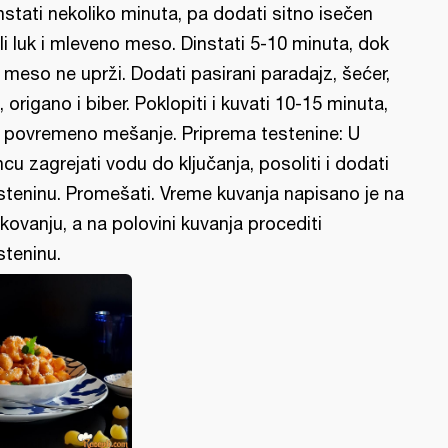
nstati nekoliko minuta, pa dodati sitno isečen
li luk i mleveno meso. Dinstati 5-10 minuta, dok
 meso ne uprži. Dodati pasirani paradajz, šećer,
, origano i biber. Poklopiti i kuvati 10-15 minuta,
 povremeno mešanje. Priprema testenine: U
ncu zagrejati vodu do ključanja, posoliti i dodati
steninu. Promešati. Vreme kuvanja napisano je na
kovanju, a na polovini kuvanja procediti
steninu.