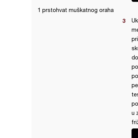
1 prstohvat muškatnog oraha
Uk
me
pr
sk
do
po
po
pe
te
po
u 
fr