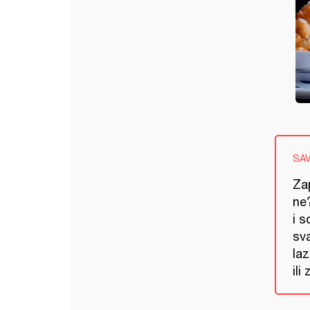
SA
Za
ne
i s
sva
la
ili