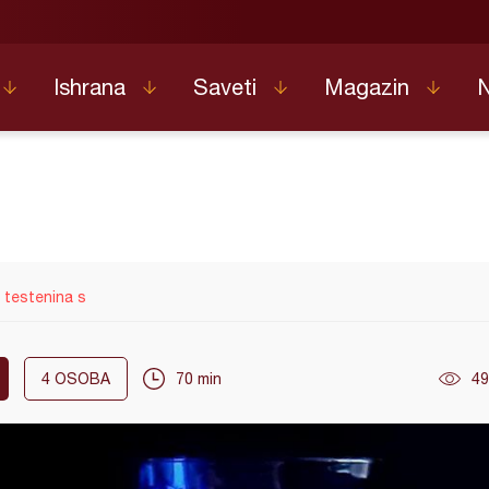
Ishrana
Saveti
Magazin
testenina s
4
OSOBA
70 min
49