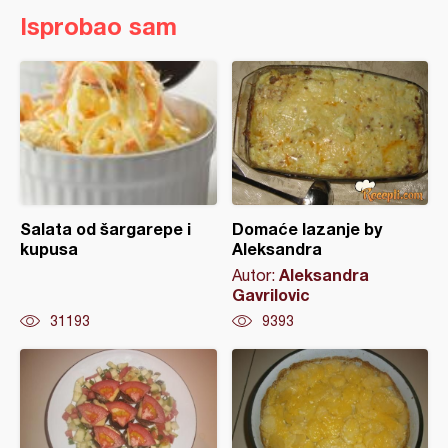
Isprobao sam
Salata od šargarepe i
Domaće lazanje by
kupusa
Aleksandra
Aleksandra
Autor:
Gavrilovic
31193
9393