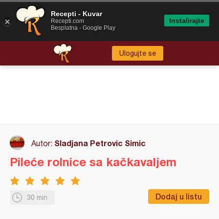
Recepti - Kuvar
Instalirajte
Recepti.com
Besplatna - Google Play
Ulogujte se
Sladjana Petrovic Simic
Autor:
Pileće rolnice sa kačkavaljem
Dodaj u listu
30 min