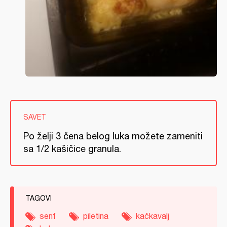
SAVET
Po želji 3 čena belog luka možete zameniti
sa 1/2 kašičice granula.
TAGOVI
senf
piletina
kačkavalj