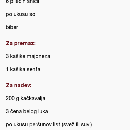
6 pilećih šnicli
po ukusu so
biber
Za premaz:
3 kašike majoneza
1 kašika senfa
Za nadev:
200 g kačkavalja
3 čena belog luka
po ukusu peršunov list (svež ili suvi)