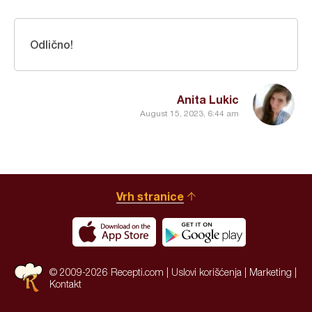
Odlično!
Anita Lukic
August 15, 2023, 6:44 am
Vrh stranice
© 2009-2026 Recepti.com |
Uslovi korišćenja
|
Marketing
|
Kontakt