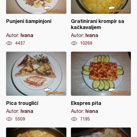
Punjeni šampinjoni
Gratinirani krompir sa
kačkavaljem
Ivana
Ivana
Autor:
Autor:
4437
10269
Pica trouglići
Ekspres pita
Ivana
Ivana
Autor:
Autor:
5509
7195