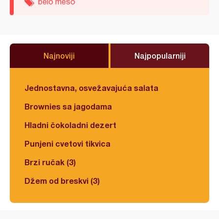
belo meso
Najnoviji
Najpopularniji
Jednostavna, osvežavajuća salata
Brownies sa jagodama
Hladni čokoladni dezert
Punjeni cvetovi tikvica
Brzi ručak (3)
Džem od breskvi (3)