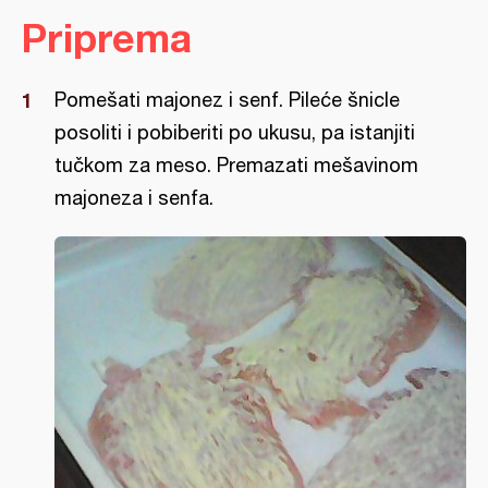
Priprema
Pomešati majonez i senf. Pileće šnicle
posoliti i pobiberiti po ukusu, pa istanjiti
tučkom za meso. Premazati mešavinom
majoneza i senfa.