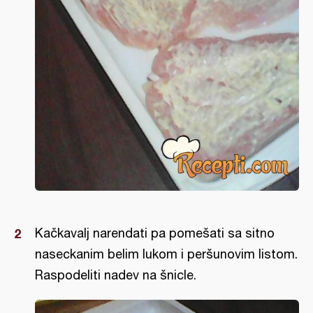
Kačkavalj narendati pa pomešati sa sitno
naseckanim belim lukom i peršunovim listom.
Raspodeliti nadev na šnicle.