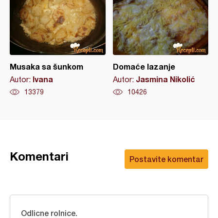
Musaka sa šunkom
Domaće lazanje
Ivana
Jasmina Nikolić
Autor:
Autor:
13379
10426
Komentari
Postavite komentar
Odlicne rolnice.