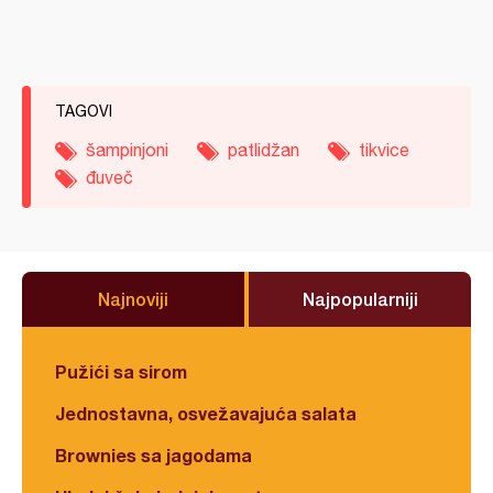
TAGOVI
šampinjoni
patlidžan
tikvice
đuveč
Najnoviji
Najpopularniji
Pužići sa sirom
Jednostavna, osvežavajuća salata
Brownies sa jagodama