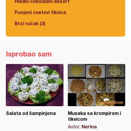
Hladni čokoladni dezert
Punjeni cvetovi tikvica
Brzi ručak (3)
Isprobao sam
Salata od šampinjona
Musaka sa krompirom i
tikvicom
Nerina
Autor: