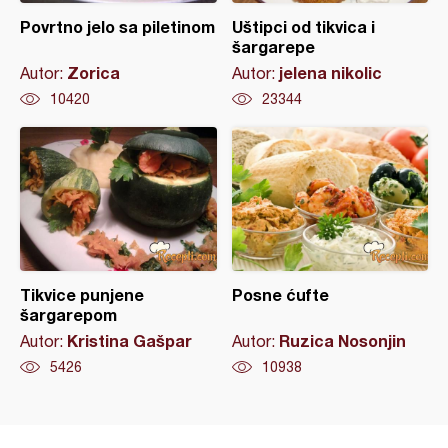
Povrtno jelo sa piletinom
Uštipci od tikvica i
šargarepe
Zorica
jelena nikolic
Autor:
Autor:
10420
23344
Tikvice punjene
Posne ćufte
šargarepom
Kristina Gašpar
Ruzica Nosonjin
Autor:
Autor:
5426
10938