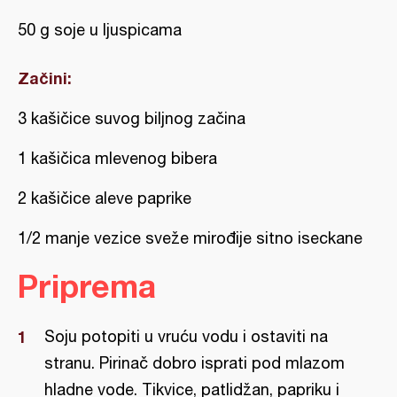
50 g soje u ljuspicama
Začini:
3 kašičice suvog biljnog začina
1 kašičica mlevenog bibera
2 kašičice aleve paprike
1/2 manje vezice sveže mirođije sitno iseckane
Priprema
Soju potopiti u vruću vodu i ostaviti na
stranu. Pirinač dobro isprati pod mlazom
hladne vode. Tikvice, patlidžan, papriku i