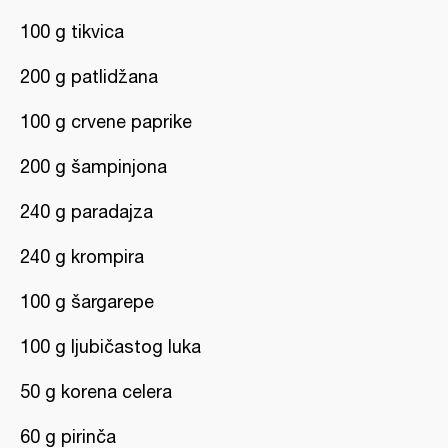
100 g tikvica
200 g patlidžana
100 g crvene paprike
200 g šampinjona
240 g paradajza
240 g krompira
100 g šargarepe
100 g ljubičastog luka
50 g korena celera
60 g pirinča