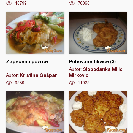
46799
70066
Zapečeno povrće
Pohovane tikvice (3)
Slobodanka Milic
Autor:
Kristina Gašpar
Mirkovic
Autor:
9359
11928