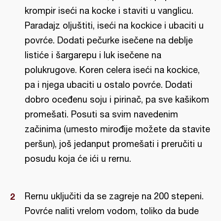
krompir iseći na kocke i staviti u vanglicu.
Paradajz oljuštiti, iseći na kockice i ubaciti u
povrće. Dodati pečurke isečene na deblje
listiće i šargarepu i luk isečene na
polukrugove. Koren celera iseći na kockice,
pa i njega ubaciti u ostalo povrće. Dodati
dobro oceđenu soju i pirinač, pa sve kašikom
promešati. Posuti sa svim navedenim
začinima (umesto mirođije možete da stavite
peršun), još jedanput promešati i preručiti u
posudu koja će ići u rernu.
Rernu uključiti da se zagreje na 200 stepeni.
Povrće naliti vrelom vodom, toliko da bude