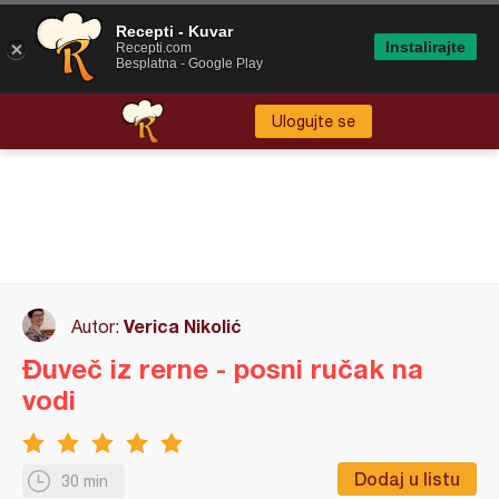
Recepti - Kuvar
Instalirajte
Recepti.com
Besplatna - Google Play
Ulogujte se
Verica Nikolić
Autor:
Đuveč iz rerne - posni ručak na
vodi
Dodaj u listu
30 min