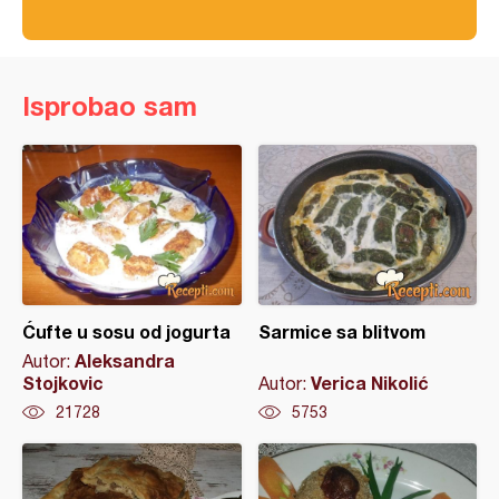
Isprobao sam
Ćufte u sosu od jogurta
Sarmice sa blitvom
Aleksandra
Autor:
Stojkovic
Verica Nikolić
Autor:
21728
5753