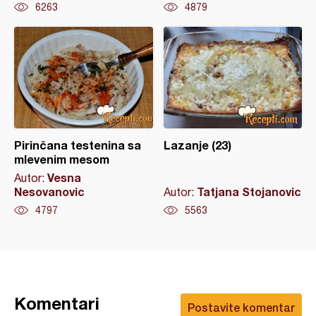
6263
4879
Pirinčana testenina sa
Lazanje (23)
mlevenim mesom
Vesna
Autor:
Nesovanovic
Tatjana Stojanovic
Autor:
4797
5563
Komentari
Postavite komentar