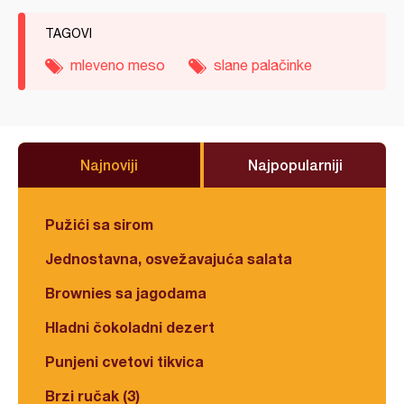
TAGOVI
mleveno meso
slane palačinke
Najnoviji
Najpopularniji
Pužići sa sirom
Jednostavna, osvežavajuća salata
Brownies sa jagodama
Hladni čokoladni dezert
Punjeni cvetovi tikvica
Brzi ručak (3)