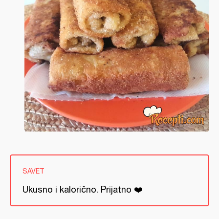
SAVET
Ukusno i kalorično. Prijatno ❤️