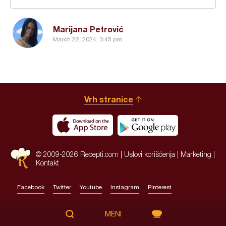
Marijana Petrović
March 22, 2024, 3:45 pm
Vrh stranice
© 2009-2026 Recepti.com |
Uslovi korišćenja
|
Marketing
|
Kontakt
Facebook
Twitter
Youtube
Instagram
Pinterest
Site by:
HALO