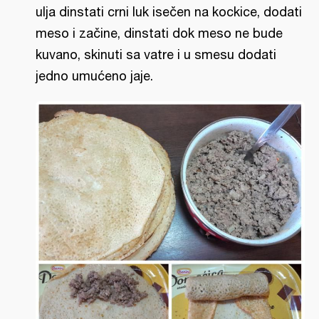
ulja dinstati crni luk isečen na kockice, dodati
meso i začine, dinstati dok meso ne bude
kuvano, skinuti sa vatre i u smesu dodati
jedno umućeno jaje.