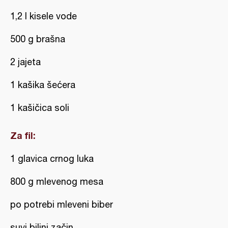
1,2 l kisele vode
500 g brašna
2 jajeta
1 kašika šećera
1 kašičica soli
Za fil:
1 glavica crnog luka
800 g mlevenog mesa
po potrebi mleveni biber
suvi biljni začin