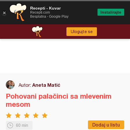
Recepti - Kuvar
Instalirajte
Recepti.com
Besplatna - Google Play
Ulogujte se
Aneta Matić
Autor:
Pohovani palačinci sa mlevenim
mesom
Dodaj u listu
60 min