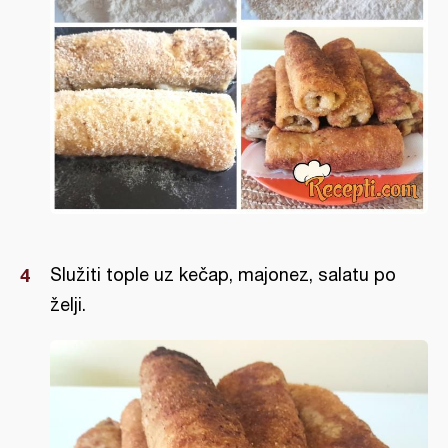
Služiti tople uz kečap, majonez, salatu po
želji.