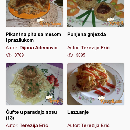
Pikantna pita sa mesom
Punjena gnjezda
i prazilukom
Dijana Ademovic
Terezija Erić
Autor:
Autor:
3789
3095
Ćufte u paradajz sosu
Lazzanje
(13)
Terezija Erić
Terezija Erić
Autor:
Autor: