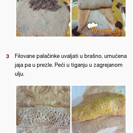
Filovane palačinke uvaljati u brašno, umućena
jaja pa u prezle. Peći u tiganju u zagrejanom
ulju.