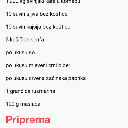
1,200 kg svinjski kare u komadu
10 suvih šljiva bez koštice
10 suvih kajsija bez koštice
3 kašičice senfa
po ukusu so
po ukusu mleveni crni biber
po ukusu crvena začinska paprika
1 grančica ruzmarina
100 g maslaca
Priprema