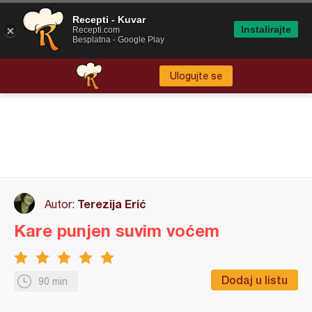
Recepti - Kuvar
Instalirajte
Recepti.com
Besplatna - Google Play
Ulogujte se
Terezija Erić
Autor:
Kare punjen suvim voćem
Dodaj u listu
90 min