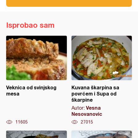
Isprobao sam
Veknica od svinjskog
Kuvana škarpina sa
mesa
povrćem i Supa od
škarpine
Vesna
Autor:
Nesovanovic
11605
27015