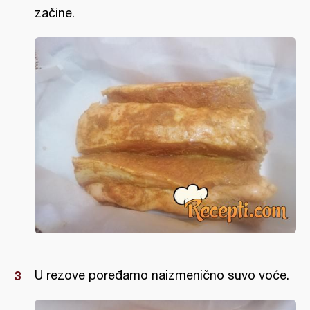
začine.
U rezove poređamo naizmenično suvo voće.