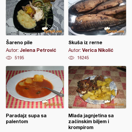
Šareno pile
Skuša iz rerne
Jelena Petrović
Verica Nikolić
Autor:
Autor:
5195
16245
Paradajz supa sa
Mlada jagnjetina sa
palentom
začinskim biljem i
krompirom