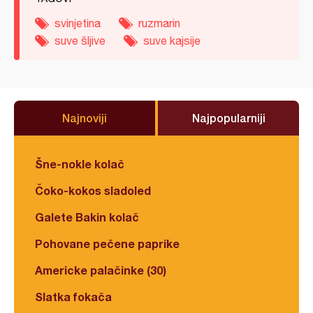
svinjetina
ruzmarin
suve šljive
suve kajsije
Najnoviji
Najpopularniji
Šne-nokle kolač
Čoko-kokos sladoled
Galete Bakin kolač
Pohovane pečene paprike
Americke palačinke (30)
Slatka fokača