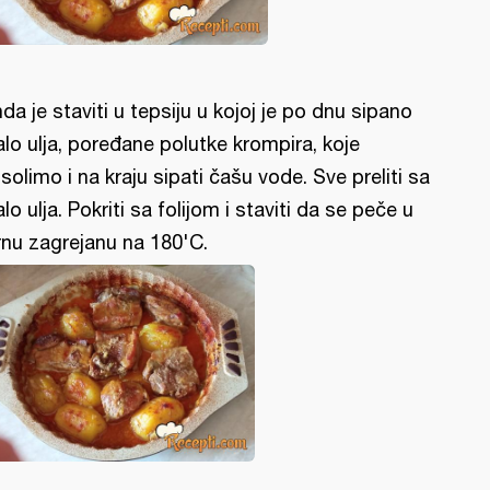
da je staviti u tepsiju u kojoj je po dnu sipano
lo ulja, poređane polutke krompira, koje
solimo i na kraju sipati čašu vode. Sve preliti sa
lo ulja. Pokriti sa folijom i staviti da se peče u
rnu zagrejanu na 180'C.