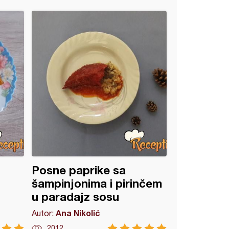
Posne paprike sa
šampinjonima i pirinčem
u paradajz sosu
Ana Nikolić
Autor:
2012