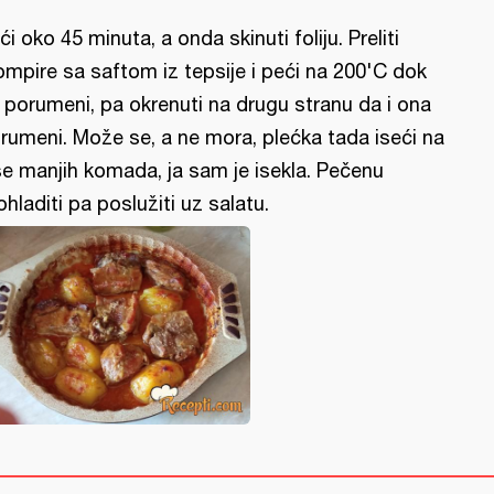
ći oko 45 minuta, a onda skinuti foliju. Preliti
ompire sa saftom iz tepsije i peći na 200'C dok
 porumeni, pa okrenuti na drugu stranu da i ona
rumeni. Može se, a ne mora, plećka tada iseći na
še manjih komada, ja sam je isekla. Pečenu
ohladiti pa poslužiti uz salatu.