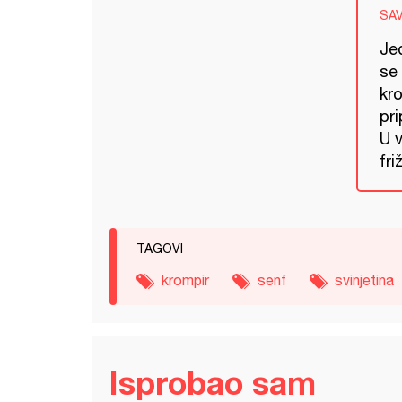
SA
Je
se
kr
pr
U 
fri
TAGOVI
krompir
senf
svinjetina
Isprobao sam