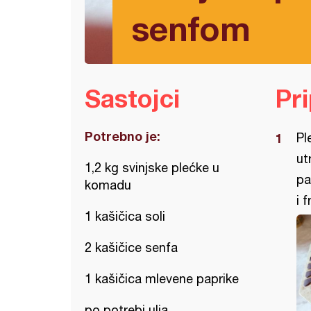
senfom
Sastojci
Pr
Potrebno je:
Pl
ut
1,2 kg svinjske plećke u
pa
komadu
i 
1 kašičica soli
2 kašičice senfa
1 kašičica mlevene paprike
po potrebi ulja