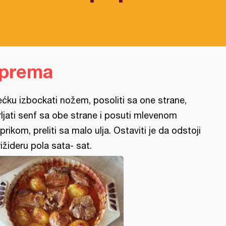
iprema
ećku izbockati nožem, posoliti sa one strane,
rljati senf sa obe strane i posuti mlevenom
prikom, preliti sa malo ulja. Ostaviti je da odstoji
frižideru pola sata- sat.