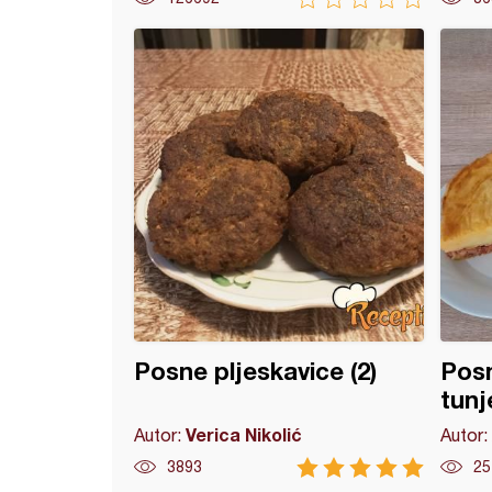
čorba od karfiola i krompira
Posne pljeskavice (2)
Posn
tunj
Verica Nikolić
Autor:
Autor:
3893
25