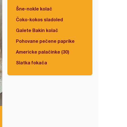
Šne-nokle kolač
Čoko-kokos sladoled
Galete Bakin kolač
Pohovane pečene paprike
Americke palačinke (30)
Slatka fokača