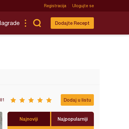
Registracija
Ulogujte se
Nagrade
Dodajte Recept
Dodaj u listu
81
Najnoviji
Najpopularniji