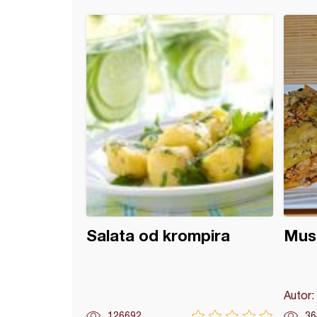
 paprike sa šampinjonima i pirinčem u paradajz sosu
Salata od krompira
Musa
Autor:
126692
36