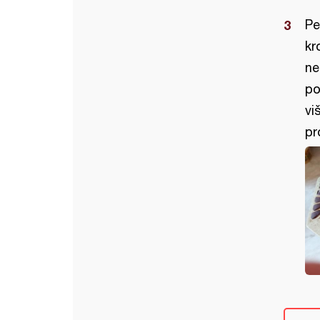
Pe
kr
ne
po
vi
pr