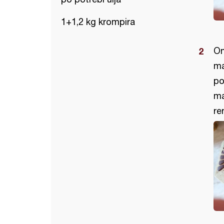
1+1,2 kg krompira
On
ma
po
ma
re