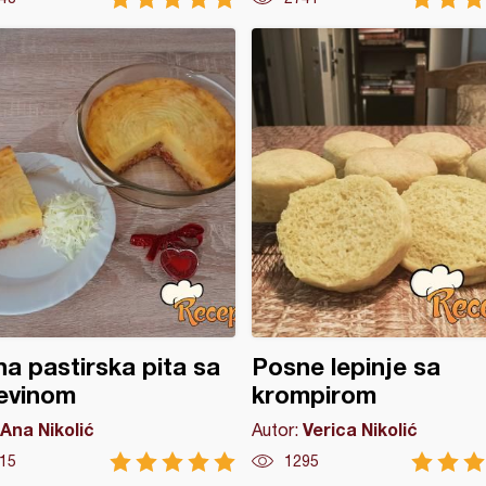
a pastirska pita sa
Posne lepinje sa
evinom
krompirom
Ana Nikolić
Verica Nikolić
Autor:
15
1295