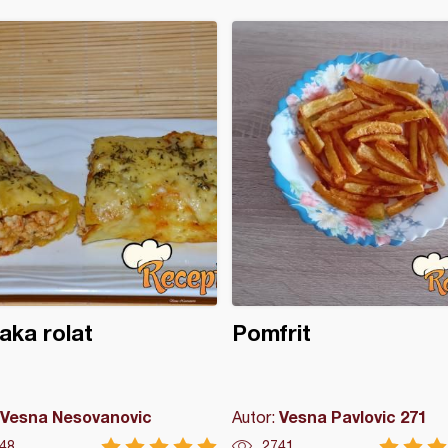
ka rolat
Pomfrit
Vesna Nesovanovic
Vesna Pavlovic 271
Autor:
48
2741