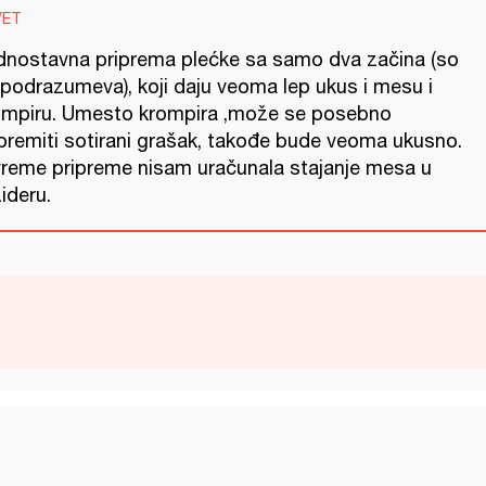
VET
dnostavna priprema plećke sa samo dva začina (so
 podrazumeva), koji daju veoma lep ukus i mesu i
ompiru. Umesto krompira ,može se posebno
ipremiti sotirani grašak, takođe bude veoma ukusno.
vreme pripreme nisam uračunala stajanje mesa u
žideru.