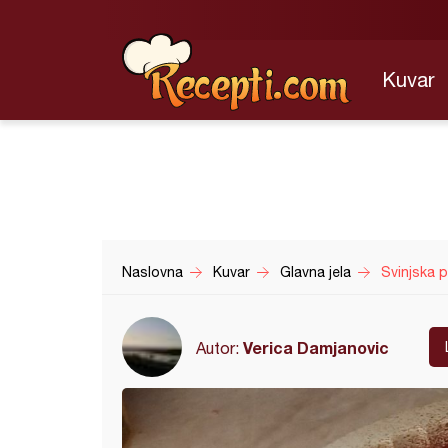
Kuvar
Naslovna
Kuvar
Glavna jela
Svinjska p
Verica Damjanovic
Autor: