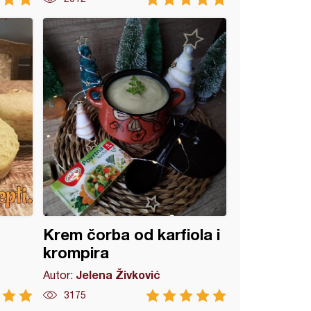
Krem čorba od karfiola i
krompira
Jelena Živković
Autor:
3175