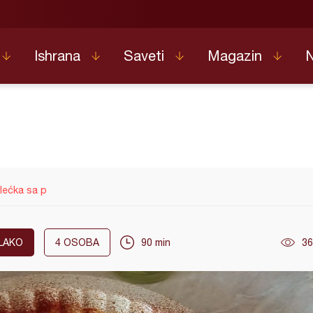
Ishrana
Saveti
Magazin
lećka sa p
LAKO
4
OSOBA
90 min
36