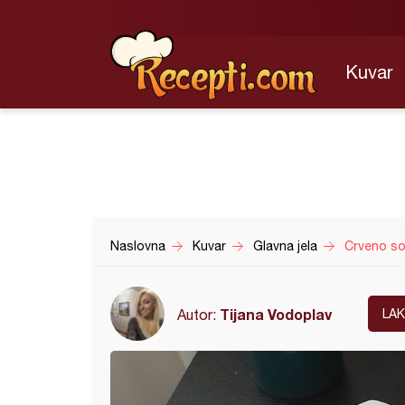
Kuvar
Naslovna
Kuvar
Glavna jela
Crveno so
Tijana Vodoplav
Autor:
LA