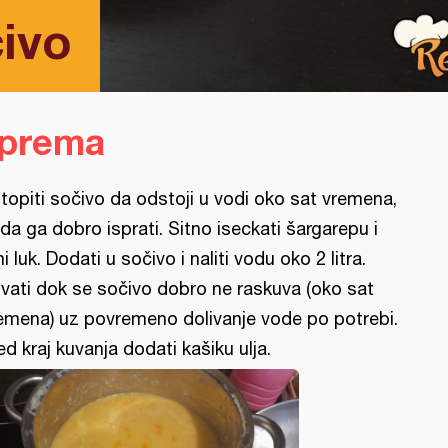
ivo
iprema
topiti sočivo da odstoji u vodi oko sat vremena,
da ga dobro isprati. Sitno iseckati šargarepu i
ni luk. Dodati u sočivo i naliti vodu oko 2 litra.
vati dok se sočivo dobro ne raskuva (oko sat
emena) uz povremeno dolivanje vode po potrebi.
ed kraj kuvanja dodati kašiku ulja.