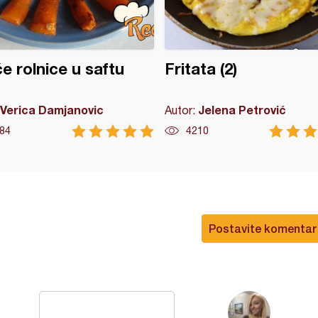
će rolnice u saftu
Fritata (2)
Verica Damjanovic
Jelena Petrović
Autor:
84
4210
Postavite komentar