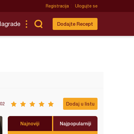
Registracija
Ulogujte se
Nagrade
Dodajte Recept
Dodaj u listu
02
Najnoviji
Najpopularniji