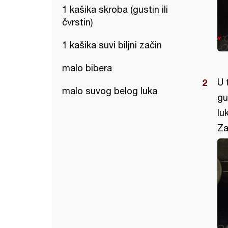
1 kašika skroba (gustin ili
čvrstin)
1 kašika suvi biljni začin
malo bibera
U 
malo suvog belog luka
gu
lu
Za