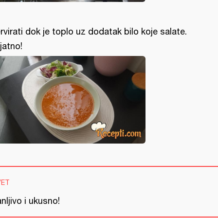
rvirati dok je toplo uz dodatak bilo koje salate.
ijatno!
VET
nljivo i ukusno!