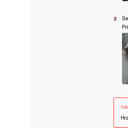
Se
Pr
SA
Hra