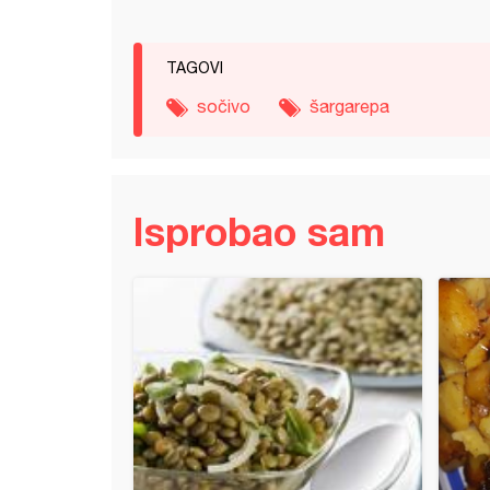
TAGOVI
sočivo
šargarepa
Isprobao sam
ce od šargarepe (2)