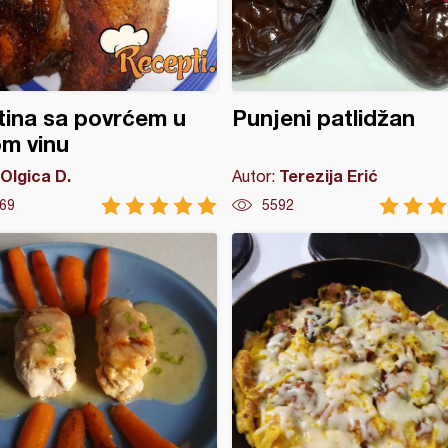
tina sa povrćem u
Punjeni patlidžan
m vinu
Olgica D.
Terezija Erić
Autor:
69
5592