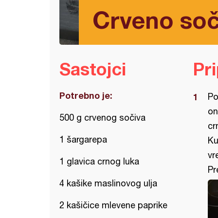
Crveno soč
Sastojci
Pr
Potrebno je:
Po
on
500 g crvenog sočiva
cr
1 šargarepa
Ku
vr
1 glavica crnog luka
Pr
4 kašike maslinovog ulja
2 kašičice mlevene paprike