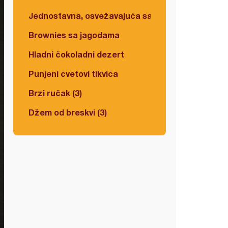
Jednostavna, osvežavajuća salata
Brownies sa jagodama
Hladni čokoladni dezert
Punjeni cvetovi tikvica
Brzi ručak (3)
Džem od breskvi (3)