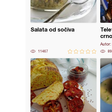
Salata od sočiva
Tele
crno
Autor:
11467
89
nina sa piletinom i šampinjonima