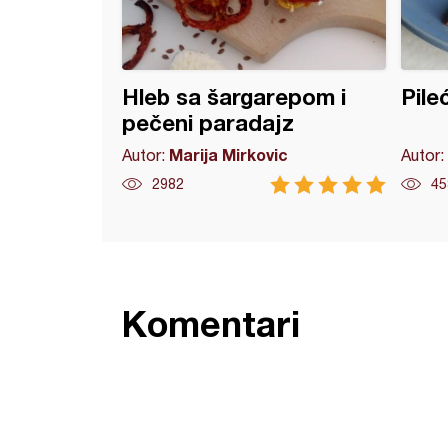
Hleb sa šargarepom i
Pile
pečeni paradajz
Marija Mirkovic
Autor:
Autor:
2982
45
Komentari