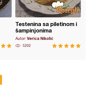
Testenina sa piletinom i
šampinjonima
Verica Nikolić
Autor:
5202