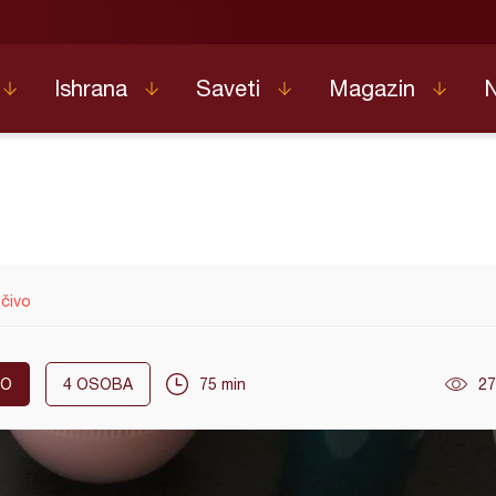
Ishrana
Saveti
Magazin
čivo
KO
4
OSOBA
75 min
27