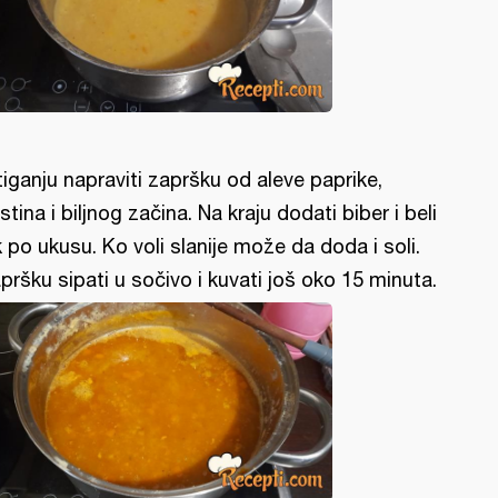
tiganju napraviti zapršku od aleve paprike,
stina i biljnog začina. Na kraju dodati biber i beli
k po ukusu. Ko voli slanije može da doda i soli.
pršku sipati u sočivo i kuvati još oko 15 minuta.