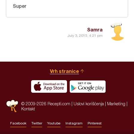
Super
Samra
July 3, 2015, 4:21 pm
Vrh stranice
© 2009-2026 Recepti.com |
Uslovi korišćenja
|
Marketing
|
Kontakt
Facebook
Twitter
Youtube
Instagram
Pinterest