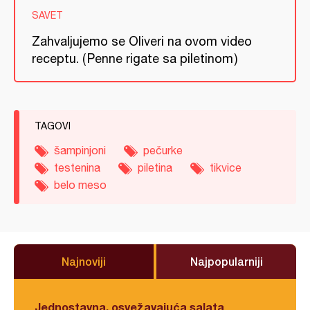
SAVET
Zahvaljujemo se Oliveri na ovom video
receptu. (
Penne rigate sa piletinom
)
TAGOVI
šampinjoni
pečurke
testenina
piletina
tikvice
belo meso
Najnoviji
Najpopularniji
Jednostavna, osvežavajuća salata