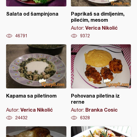
Salata od šampinjona
Paprikaš sa dimljenim,
pilećim, mesom
Verica Nikolić
Autor:
46791
9372
Kapama sa piletinom
Pohovana piletina iz
rerne
Verica Nikolić
Branka Cosic
Autor:
Autor:
24432
6328