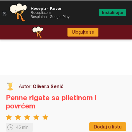
Recepti - Kuvar
Instalirajte
Recepti.com
Besplatna - Google Play
Ulogujte se
Olivera Senić
Autor:
Penne rigate sa piletinom i
povrćem
Dodaj u listu
45 min