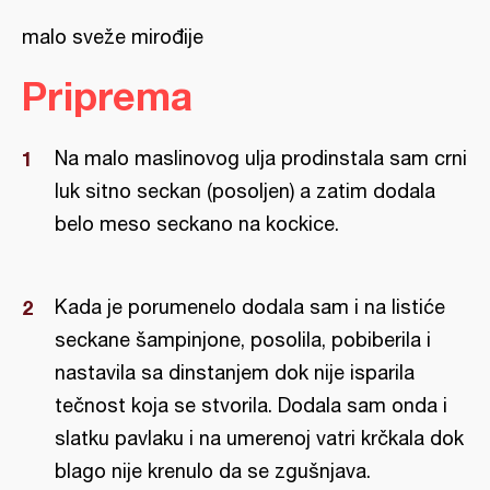
malo sveže mirođije
Priprema
Na malo maslinovog ulja prodinstala sam crni
luk sitno seckan (posoljen) a zatim dodala
belo meso seckano na kockice.
Kada je porumenelo dodala sam i na listiće
seckane šampinjone, posolila, pobiberila i
nastavila sa dinstanjem dok nije isparila
tečnost koja se stvorila. Dodala sam onda i
slatku pavlaku i na umerenoj vatri krčkala dok
blago nije krenulo da se zgušnjava.