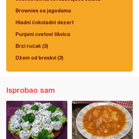
Brownies sa jagodama
Hladni čokoladni dezert
Punjeni cvetovi tikvica
Brzi ručak (3)
Džem od breskvi (3)
Isprobao sam