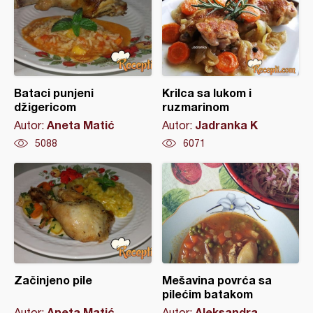
Bataci punjeni
Krilca sa lukom i
džigericom
ruzmarinom
Aneta Matić
Jadranka K
Autor:
Autor:
5088
6071
Začinjeno pile
Mešavina povrća sa
pilećim batakom
Aneta Matić
Aleksandra
Autor:
Autor: