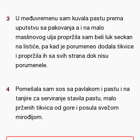
U međuvremenu sam kuvala pastu prema
uputstvu sa pakovanja a i na malo
maslinovog ulja propržila sam beli luk seckan
na listiće, pa kad je porumeneo dodala tikvice
i propržila ih sa svih strana dok nisu
porumenele.
Pomešala sam sos sa pavlakom i pastu i na
tanjire za serviranje stavila pastu, malo
prženih tikvica od gore i posula svežom
mirođijom.