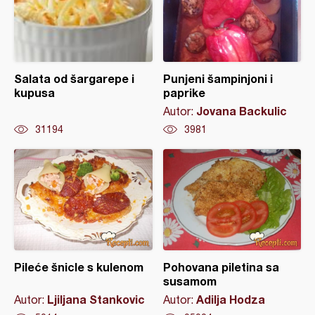
Salata od šargarepe i
Punjeni šampinjoni i
kupusa
paprike
Jovana Backulic
Autor:
31194
3981
Pileće šnicle s kulenom
Pohovana piletina sa
susamom
Ljiljana Stankovic
Adilja Hodza
Autor:
Autor: