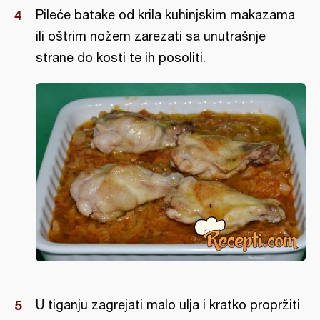
Pileće batake od krila kuhinjskim makazama
ili oštrim nožem zarezati sa unutrašnje
strane do kosti te ih posoliti.
U tiganju zagrejati malo ulja i kratko propržiti