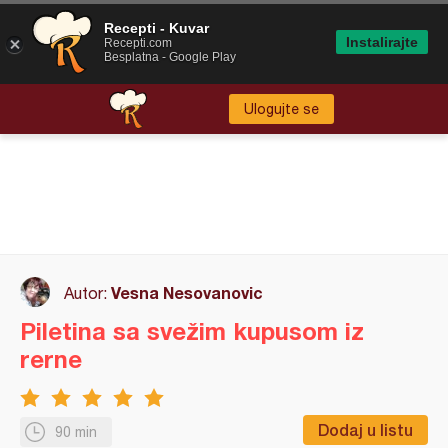
Recepti - Kuvar
Instalirajte
Recepti.com
Besplatna - Google Play
Ulogujte se
Vesna Nesovanovic
Autor:
Piletina sa svežim kupusom iz
rerne
Dodaj u listu
90 min