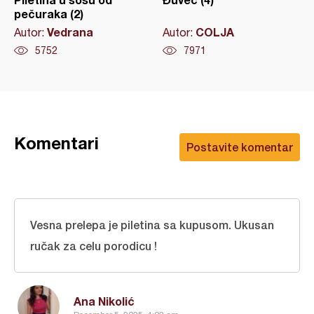
pečuraka (2)
Vedrana
COLJA
Autor:
Autor:
5752
7971
Komentari
Postavite komentar
Vesna prelepa je piletina sa kupusom. Ukusan
ručak za celu porodicu !
Ana Nikolić