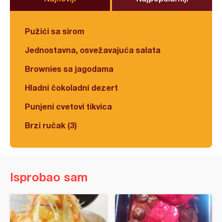
Pužići sa sirom
Jednostavna, osvežavajuća salata
Brownies sa jagodama
Hladni čokoladni dezert
Punjeni cvetovi tikvica
Brzi ručak (3)
Isprobao sam