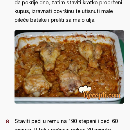
da pokrije dno, zatim staviti kratko proprženi
kupus, izravnati površinu te utisnuti male
pileće batake i preliti sa malo ulja.
Staviti peći u rernu na 190 stepeni i peći 60
minuta. U toku pečenja nakon 30 minuta