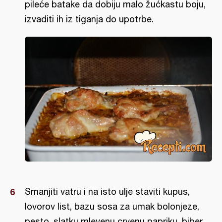
pileće batake da dobiju malo žućkastu boju,
izvaditi ih iz tiganja do upotrbe.
Smanjiti vatru i na isto ulje staviti kupus,
lovorov list, bazu sosa za umak bolonjeze,
pesto, slatku mlevenu crvenu papriku, biber