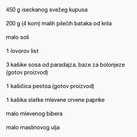
450 g iseckanog svežeg kupusa
200 g (4 kom) malih pilećih bataka od krila
malo soli
1 lovorov list
3 kašike sosa od paradajza, baze za bolonjeze
(gotov proizvod)
1 kašičica pestoa (gotov proizvod)
1 kašika slatke mlevene crvene paprike
malo mlevenog bibera
malo maslinovog ulja