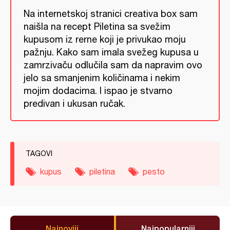
Na internetskoj stranici creativa box sam
naišla na recept Piletina sa svežim
kupusom iz rerne koji je privukao moju
pažnju. Kako sam imala svežeg kupusa u
zamrzivaču odlučila sam da napravim ovo
jelo sa smanjenim količinama i nekim
mojim dodacima. I ispao je stvarno
predivan i ukusan ručak.
TAGOVI
kupus
piletina
pesto
Najnoviji
Najpopularniji