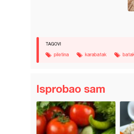
TAGOVI
piletina
karabatak
bata
Isprobao sam
a musaka