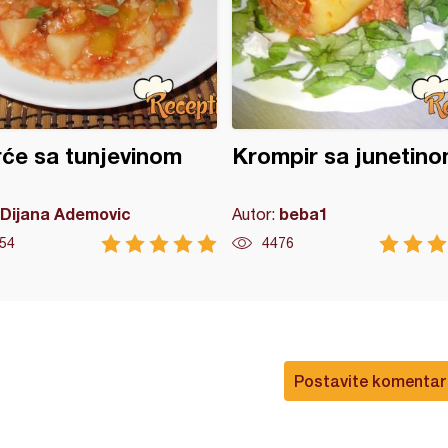
će sa tunjevinom
Krompir sa junetin
Dijana Ademovic
beba1
Autor:
54
4476
Postavite komentar