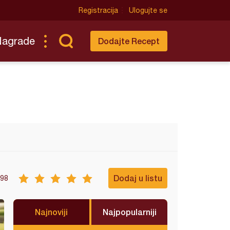
Registracija
Ulogujte se
Nagrade
Dodajte Recept
Dodaj u listu
98
Najnoviji
Najpopularniji