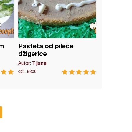
om
Pašteta od pileće
džigerice
Tijana
Autor:
5300