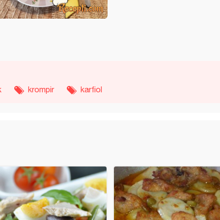
k
krompir
karfiol