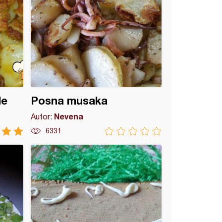
le
Posna musaka
Nevena
Autor:
6331