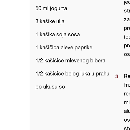
je
50 ml jogurta
st
za
3 kašike ulja
pr
1 kašika soja sosa
(o
pr
1 kašičica aleve paprike
os
1/2 kašičice mlevenog bibera
1/2 kašičice belog luka u prahu
Re
fr
po ukusu so
re
mi
al
os
st