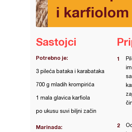
i karfiolom
Sastojci
Pr
Potrebno je:
Pi
im
3 pileća bataka i karabataka
sa
700 g mladih krompirića
ka
za
1 mala glavica karfiola
či
po ukusu suvi biljni začin
Od
Marinada: