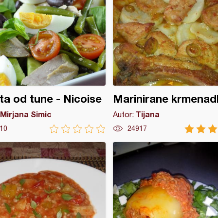
ta od tune - Nicoise
Marinirane krmenad
Mirjana Simic
Tijana
Autor:
10
24917