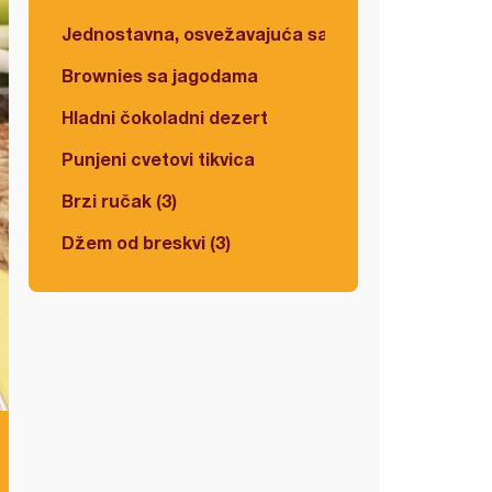
Jednostavna, osvežavajuća salata
Brownies sa jagodama
Hladni čokoladni dezert
Punjeni cvetovi tikvica
Brzi ručak (3)
Džem od breskvi (3)