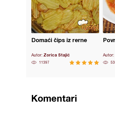
Domaći čips iz rerne
Povr
Zorica Stajić
Autor:
Autor:
11397
53
Komentari