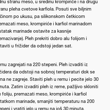
dnu stranu meso, u sredinu krompiriće i na drugu
ranu pleha cvetove karfiola. Posuti sve biljnim
činom po ukusu, pa silikonskom četkicom
emazati meso, krompiriće i karfiol marinadom
statak marinade ostavite za kasnije
emazivanje). Pleh prekriti dobro alu folijom i
taviti u frižider da odstoji jedan sat.
rnu zagrejati na 220 stepeni. Pleh izvaditi iz
ižidera da odstoji na sobnoj temperaturi dok se
rna ne zagreje. Staviti pleh u rernu i pecite jelo 30
nuta. Zatim izvaditi pleh iz rerne, pažljivo skloniti
u foliju, premazati meso, krompiriće i karfiol
tatkom marinade, smanjiti temperaturu na 200
epeni i vratiti jelo u rernu na još 30 minuta.