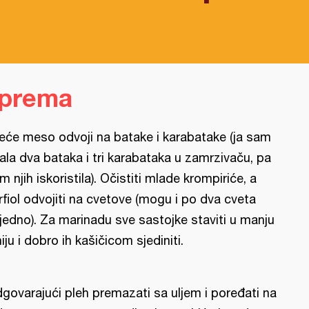
iprema
leće meso odvoji na batake i karabatake (ja sam
ala dva bataka i tri karabataka u zamrzivaču, pa
m njih iskoristila). Očistiti mlade krompiriće, a
rfiol odvojiti na cvetove (mogu i po dva cveta
jedno). Za marinadu sve sastojke staviti u manju
niju i dobro ih kašičicom sjediniti.
govarajući pleh premazati sa uljem i poređati na