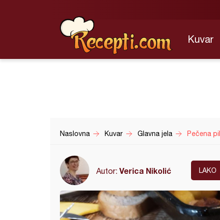
Kuvar
Naslovna
Kuvar
Glavna jela
Pečena pil
Verica Nikolić
Autor:
LAKO