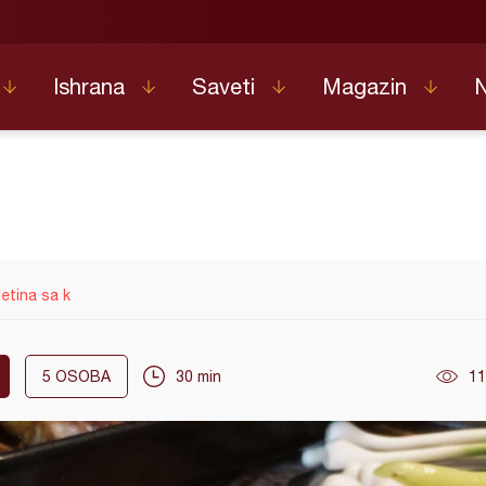
Ishrana
Saveti
Magazin
etina sa k
5
OSOBA
30 min
11