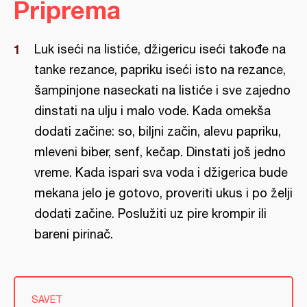
Priprema
Luk iseći na listiće, džigericu iseći takođe na
tanke rezance, papriku iseći isto na rezance,
šampinjone naseckati na listiće i sve zajedno
dinstati na ulju i malo vode. Kada omekša
dodati začine: so, biljni začin, alevu papriku,
mleveni biber, senf, kečap. Dinstati još jedno
vreme. Kada ispari sva voda i džigerica bude
mekana jelo je gotovo, proveriti ukus i po želji
dodati začine. Poslužiti uz pire krompir ili
bareni pirinač.
SAVET