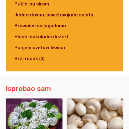
Pužići sa sirom
Jednostavna, osvežavajuća salata
Brownies sa jagodama
Hladni čokoladni dezert
Punjeni cvetovi tikvica
Brzi ručak (3)
Isprobao sam