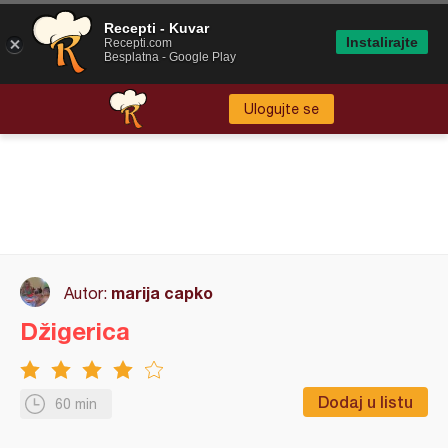
Recepti - Kuvar
Instalirajte
Recepti.com
Besplatna - Google Play
Ulogujte se
marija capko
Autor:
Džigerica
Dodaj u listu
60 min