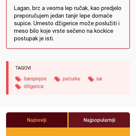
Lagan, brz a veoma lep ručak, kao predjelo
preporučujem jedan tanjir lepe domaće
supice. Umesto džigerice može poslužiti i
meso bilo koje vrste sečeno na kockice
postupak je isti.
TAGOVI
šampinjoni
pečurke
luk
džigerica
Najnoviji
Najpopularniji