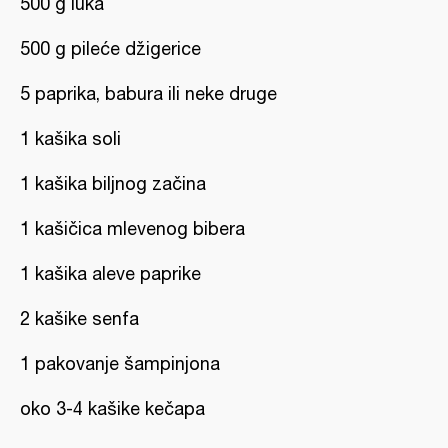
500 g luka
500 g pileće džigerice
5 paprika, babura ili neke druge
1 kašika soli
1 kašika biljnog začina
1 kašičica mlevenog bibera
1 kašika aleve paprike
2 kašike senfa
1 pakovanje šampinjona
oko 3-4 kašike kečapa