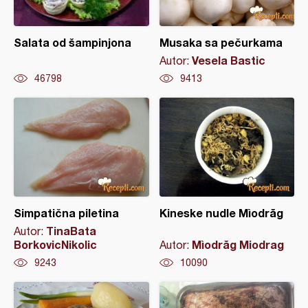
Salata od šampinjona
Musaka sa pečurkama
Vesela Bastic
Autor:
46798
9413
Simpatična piletina
Kineske nudle Mìodrăg
TinaBata
Autor:
BorkovicNikolic
Mìodrăg Miodrag
Autor:
9243
10090