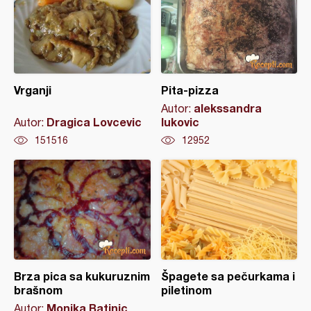
Vrganji
Pita-pizza
alekssandra
Autor:
Dragica Lovcevic
lukovic
Autor:
151516
12952
Brza pica sa kukuruznim
Špagete sa pečurkama i
brašnom
piletinom
Monika Batinic
Autor: