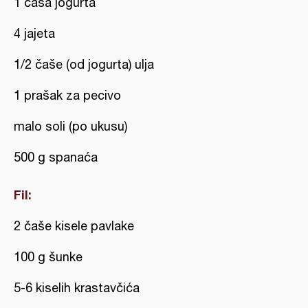
1 čaša jogurta
4 jajeta
1/2 čaše (od jogurta) ulja
1 prašak za pecivo
malo soli (po ukusu)
500 g spanaća
Fil:
2 čaše kisele pavlake
100 g šunke
5-6 kiselih krastavčića