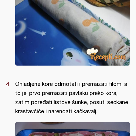
Ohladjene kore odmotati i premazati filom, a
to je: prvo premazati pavlaku preko kora,
zatim poređati listove šunke, posuti seckane
krastavčiće i narendati kačkavalj.