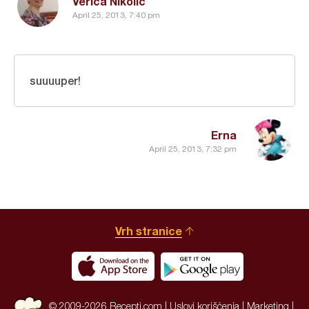
Verica Nikolić
April 25, 2013, 7:40 pm
suuuuper!
Erna
April 25, 2013, 7:32 pm
Vrh stranice
© 2009-2026 Recepti.com |
Uslovi korišćenja
|
Marketing
|