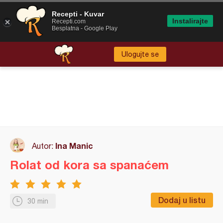
Recepti - Kuvar
Instalirajte
Recepti.com
Besplatna - Google Play
Ulogujte se
Ina Manic
Autor:
Rolat od kora sa spanaćem
Dodaj u listu
30 min