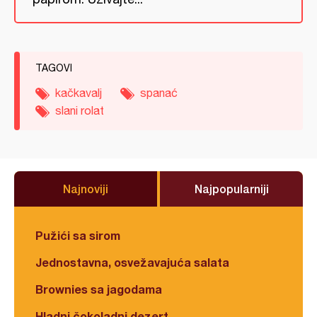
TAGOVI
kačkavalj
spanać
slani rolat
Najnoviji
Najpopularniji
Pužići sa sirom
Jednostavna, osvežavajuća salata
Brownies sa jagodama
Hladni čokoladni dezert