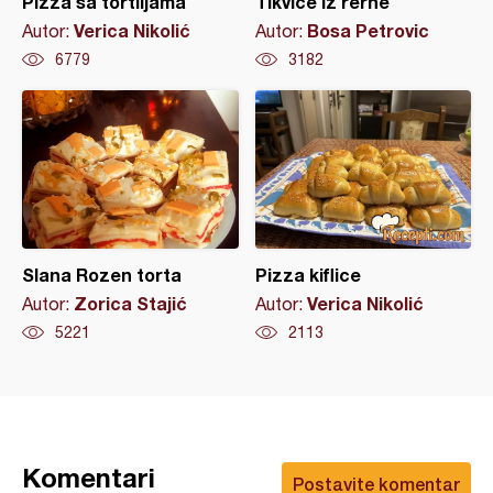
Pizza sa tortiljama
Tikvice iz rerne
Verica Nikolić
Bosa Petrovic
Autor:
Autor:
6779
3182
Slana Rozen torta
Pizza kiflice
Zorica Stajić
Verica Nikolić
Autor:
Autor:
5221
2113
Komentari
Postavite komentar