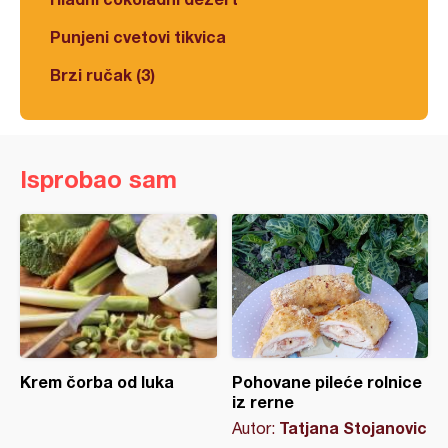
Punjeni cvetovi tikvica
Brzi ručak (3)
Isprobao sam
Krem čorba od luka
Pohovane pileće rolnice
iz rerne
Tatjana Stojanovic
Autor: