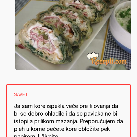
SAVET
Ja sam kore ispekla veče pre filovanja da
bi se dobro ohladile i da se pavlaka ne bi
istopila prilikom mazanja. Preporučujem da
pleh u kome pečete kore obložite pek
papirom. Uživajte...