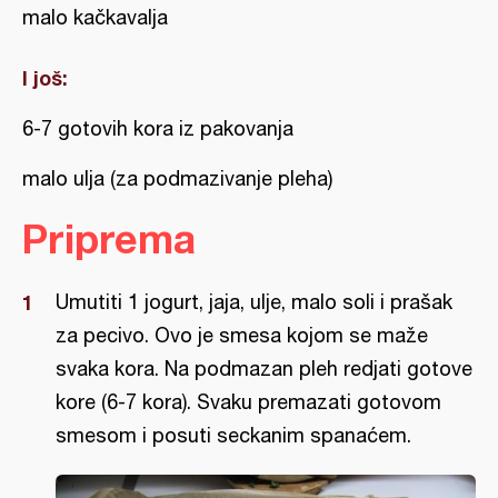
malo kačkavalja
I još:
6-7 gotovih kora iz pakovanja
malo ulja (za podmazivanje pleha)
Priprema
Umutiti 1 jogurt, jaja, ulje, malo soli i prašak
za pecivo. Ovo je smesa kojom se maže
svaka kora. Na podmazan pleh redjati gotove
kore (6-7 kora). Svaku premazati gotovom
smesom i posuti seckanim spanaćem.