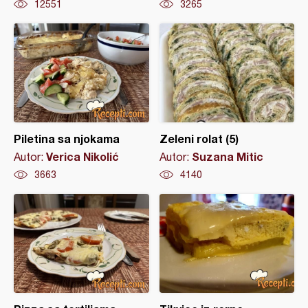
12551
3265
Piletina sa njokama
Zeleni rolat (5)
Verica Nikolić
Suzana Mitic
Autor:
Autor:
3663
4140