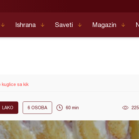
Ishrana
Saveti
Magazin
 kuglice sa kik
LAKO
6
OSOBA
60 min
225