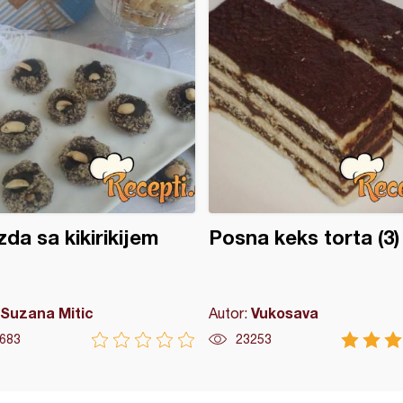
da sa kikirikijem
Posna keks torta (3)
Suzana Mitic
Vukosava
Autor:
683
23253