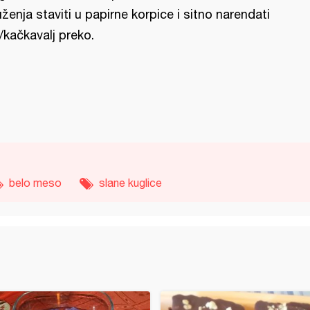
uženja staviti u papirne korpice i sitno narendati
r/kačkavalj preko.
belo meso
slane kuglice