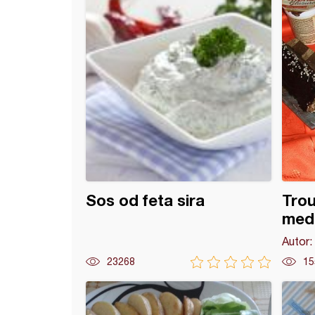
Sos od feta sira
Trou
med
Autor:
23268
15
adna mousse torta sa kikirikijem i karamelom