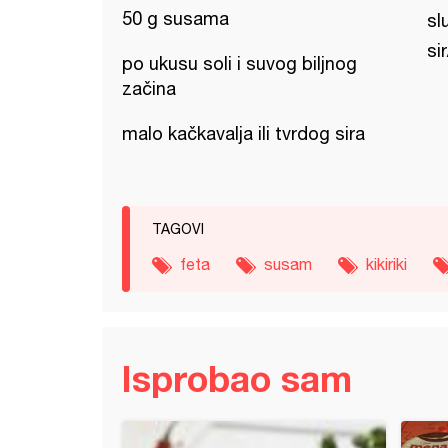
50 g susama
sl
si
po ukusu soli i suvog biljnog
začina
malo kačkavalja ili tvrdog sira
TAGOVI
feta
susam
kikiriki
Isprobao sam
ocke