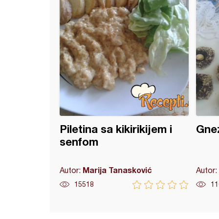
Piletina sa kikirikijem i
Gnez
senfom
Marija Tanasković
Autor:
Autor:
15518
11