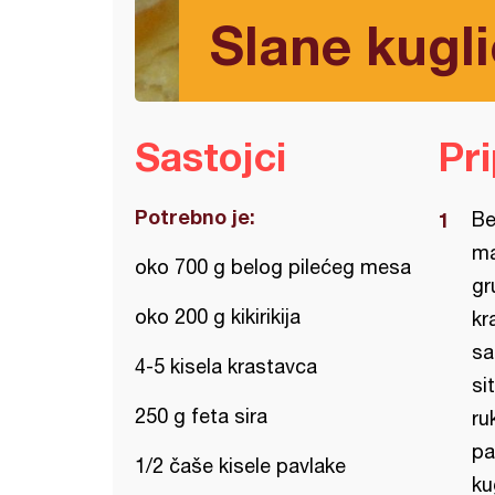
Slane kugli
Sastojci
Pr
Potrebno je:
Be
ma
oko 700 g belog pilećeg mesa
gr
oko 200 g kikirikija
kr
sa
4-5 kisela krastavca
si
250 g feta sira
ru
pa
1/2 čaše kisele pavlake
ku