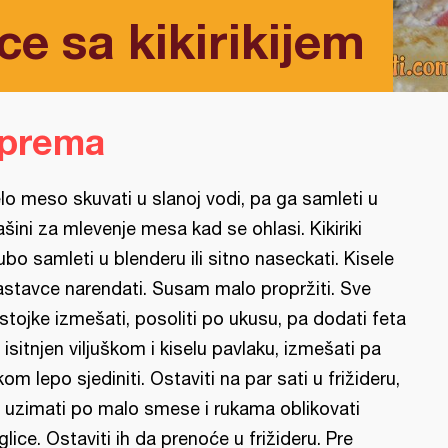
ce sa kikirikijem
iprema
lo meso skuvati u slanoj vodi, pa ga samleti u
šini za mlevenje mesa kad se ohlasi. Kikiriki
ubo samleti u blenderu ili sitno naseckati. Kisele
astavce narendati. Susam malo propržiti. Sve
stojke izmešati, posoliti po ukusu, pa dodati feta
t isitnjen viljuškom i kiselu pavlaku, izmešati pa
kom lepo sjediniti. Ostaviti na par sati u frižideru,
 uzimati po malo smese i rukama oblikovati
glice. Ostaviti ih da prenoće u frižideru. Pre