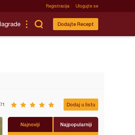
Registracija
Ulogujte se
Nagrade
Dodajte Recept
Dodaj u listu
71
Najnoviji
Najpopularniji