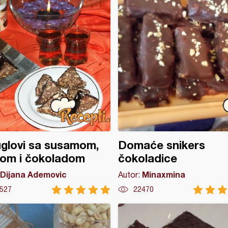
glovi sa susamom,
Domaće snikers
om i čokoladom
čokoladice
Dijana Ademovic
Minaxmina
Autor:
527
22470