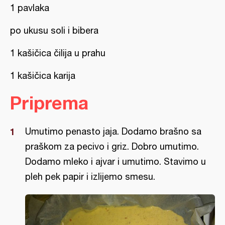
1 pavlaka
po ukusu soli i bibera
1 kašičica čilija u prahu
1 kašičica karija
Priprema
Umutimo penasto jaja. Dodamo brašno sa
praškom za pecivo i griz. Dobro umutimo.
Dodamo mleko i ajvar i umutimo. Stavimo u
pleh pek papir i izlijemo smesu.