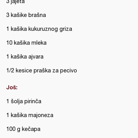
3 jajeta
3 kašike brašna
1 kašika kukuruznog griza
10 kašika mleka
1 kašika ajvara
1/2 kesice praška za pecivo
Još:
1 šolja pirinča
1 kašika majoneza
100 g kečapa