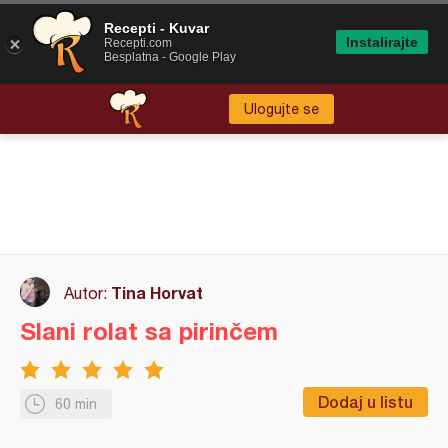
Recepti - Kuvar
Instalirajte
Recepti.com
Besplatna - Google Play
Ulogujte se
Tina Horvat
Autor:
Slani rolat sa pirinčem
Dodaj u listu
60 min