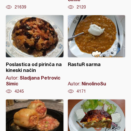
21639
2120
Poslastica od pirinča na
RastuR sarma
kineski način
Sladjana Petrovic
Autor:
Simic
NinolinoSu
Autor:
4245
4171