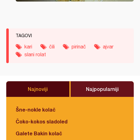
TAGOVI
kari
čili
pirinač
ajvar
slani rolat
Najnoviji
Najpopularniji
Šne-nokle kolač
Čoko-kokos sladoled
Galete Bakin kolač