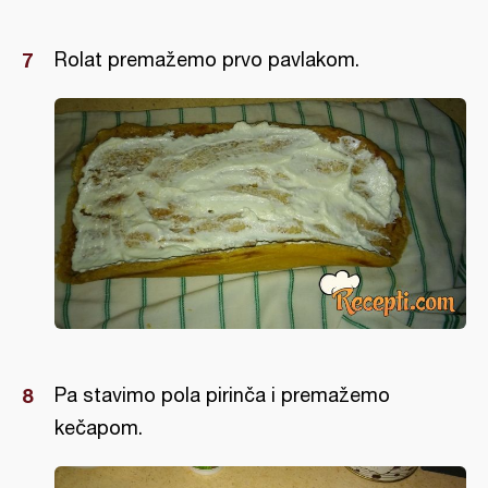
Rolat premažemo prvo pavlakom.
Pa stavimo pola pirinča i premažemo
kečapom.