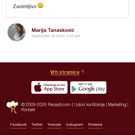
Zanimljivo
Marija Tanasković
September 16, 2015, 4:45 pm
Vrh stranice
© 2009-2026 Recepti.com |
Uslovi korišćenja
|
Marketing
|
Kontakt
Facebook
Twitter
Youtube
Instagram
Pinterest