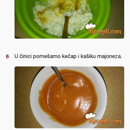
U činici pomešamo kečap i kašiku majoneza.