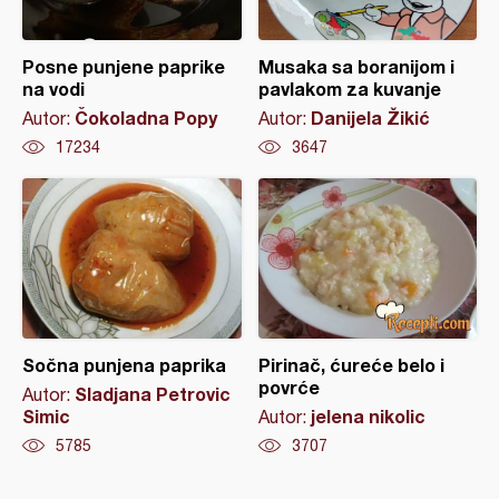
Posne punjene paprike
Musaka sa boranijom i
na vodi
pavlakom za kuvanje
Čokoladna Popy
Danijela Žikić
Autor:
Autor:
17234
3647
Sočna punjena paprika
Pirinač, ćureće belo i
povrće
Sladjana Petrovic
Autor:
Simic
jelena nikolic
Autor:
5785
3707