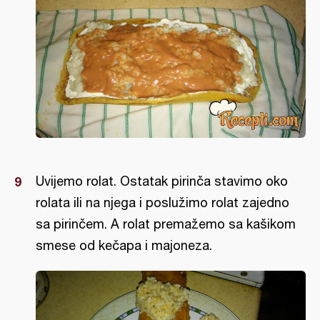
Uvijemo rolat. Ostatak pirinča stavimo oko
rolata ili na njega i poslužimo rolat zajedno
sa pirinčem. A rolat premažemo sa kašikom
smese od kečapa i majoneza.