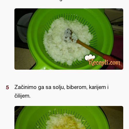
Začinimo ga sa solju, biberom, karijem i
čilijem.