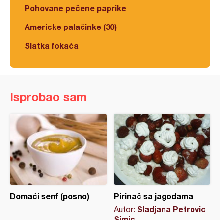
Pohovane pečene paprike
Americke palačinke (30)
Slatka fokača
Isprobao sam
Domaći senf (posno)
Pirinač sa jagodama
Sladjana Petrovic
Autor:
Simic