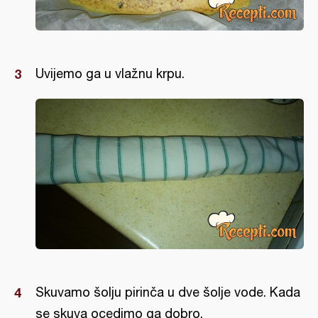
Uvijemo ga u vlažnu krpu.
Skuvamo šolju pirinča u dve šolje vode. Kada
se skuva ocedimo ga dobro.