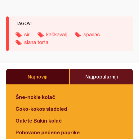
TAGOVI
sir
kačkavalj
spanać
slana torta
Najnoviji
Najpopularniji
Šne-nokle kolač
Čoko-kokos sladoled
Galete Bakin kolač
Pohovane pečene paprike