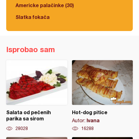
Americke palačinke (30)
Slatka fokača
Isprobao sam
Salata od pečenih
Hot-dog pitice
parika sa sirom
Ivana
Autor:
28028
16288