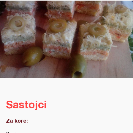
Sastojci
Za kore: