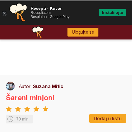
Recepti - Kuvar
Instalirajte
Recepti.com
Besplatna - Google Play
Ulogujte se
Suzana Mitic
Autor:
Šareni minjoni
Dodaj u listu
70 min