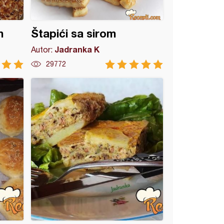
m
Štapići sa sirom
Jadranka K
Autor:
29772