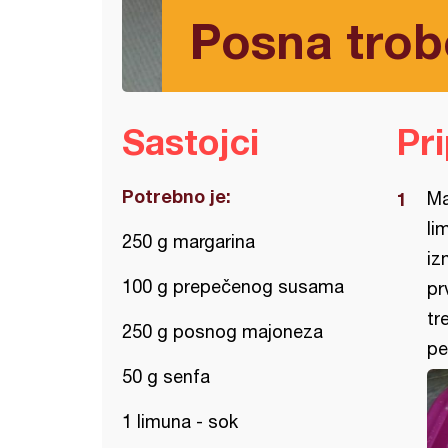
Posna trob
Sastojci
Pr
Potrebno je:
Ma
li
250 g margarina
iz
100 g prepečenog susama
pr
tr
250 g posnog majoneza
pe
50 g senfa
1 limuna - sok