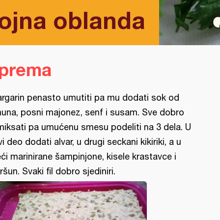
ojna oblanda
iprema
rgarin penasto umutiti pa mu dodati sok od
muna, posni majonez, senf i susam. Sve dobro
miksati pa umućenu smesu podeliti na 3 dela. U
vi deo dodati alvar, u drugi seckani kikiriki, a u
eći marinirane šampinjone, kisele krastavce i
ršun. Svaki fil dobro sjediniri.