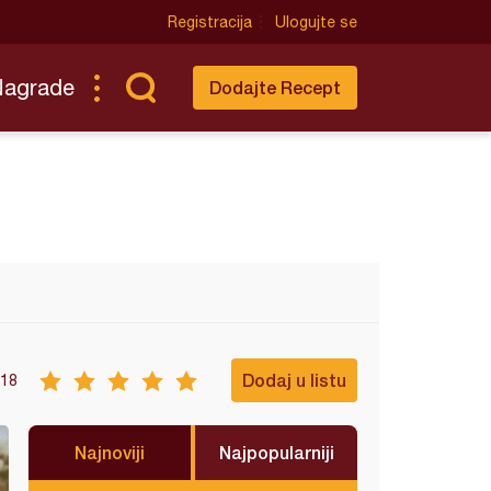
Registracija
Ulogujte se
Nagrade
Dodajte Recept
Dodaj u listu
18
Najnoviji
Najpopularniji