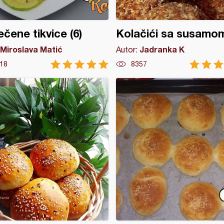
čene tikvice (6)
Kolačići sa susamo
Miroslava Matić
Jadranka K
Autor:
18
8357