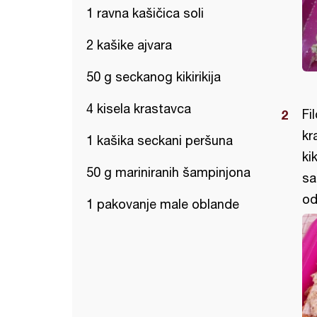
1 ravna kašičica soli
2 kašike ajvara
50 g seckanog kikirikija
4 kisela krastavca
Fi
kr
1 kašika seckani peršuna
ki
50 g mariniranih šampinjona
sa
od
1 pakovanje male oblande