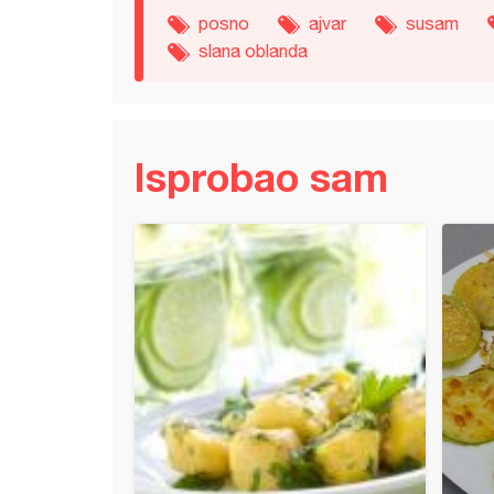
posno
ajvar
susam
slana oblanda
Isprobao sam
ći sa sirom