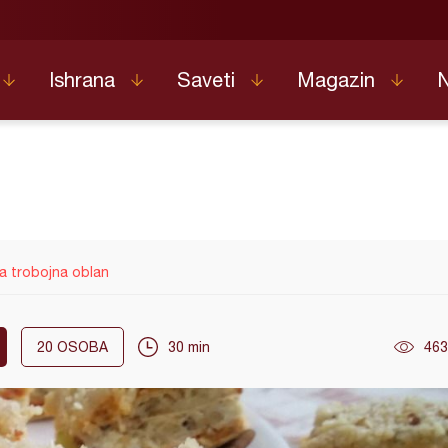
Ishrana
Saveti
Magazin
a trobojna oblan
20
OSOBA
30 min
463