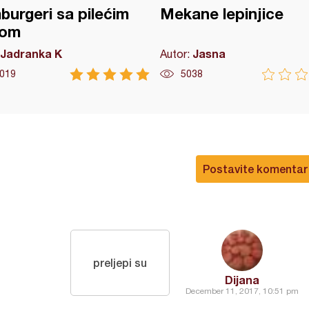
urgeri sa pilećim
Mekane lepinjice
om
Jadranka K
Jasna
Autor:
019
5038
Postavite komentar
preljepi su
Dijana
December 11, 2017, 10:51 pm