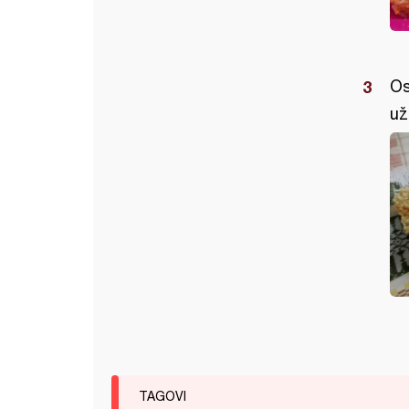
Os
už
TAGOVI