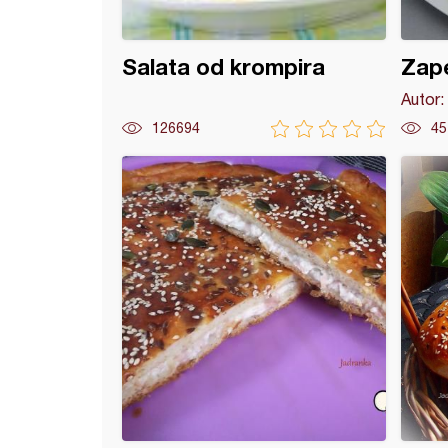
Salata od krompira
Zape
Autor:
126694
45
a sa tikvicama (5)