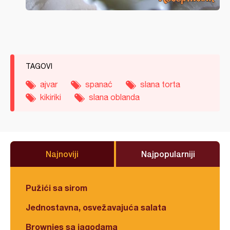
TAGOVI
ajvar
spanać
slana torta
kikiriki
slana oblanda
Najnoviji
Najpopularniji
Pužići sa sirom
Jednostavna, osvežavajuća salata
Brownies sa jagodama