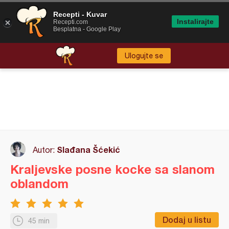
Recepti - Kuvar
Instalirajte
Recepti.com
Besplatna - Google Play
Ulogujte se
Slađana Šćekić
Autor:
Kraljevske posne kocke sa slanom
oblandom
Dodaj u listu
45 min