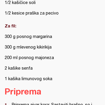
1/2 kašičice soli
1/2 kesice praška za pecivo
Za fil:
300 g posnog margarina
300 g mlevenog kikirikija
200 ml posnog majoneza
2 kašike senfa
1 kašika limunovog soka
Priprema
Priprema ajvar kora: Sastaviti brašno, so i