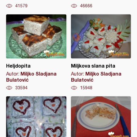
41579
46666
Heljdopita
Miljkova slana pita
Miljko Sladjana
Miljko Sladjana
Autor:
Autor:
Bulatović
Bulatović
33594
15948