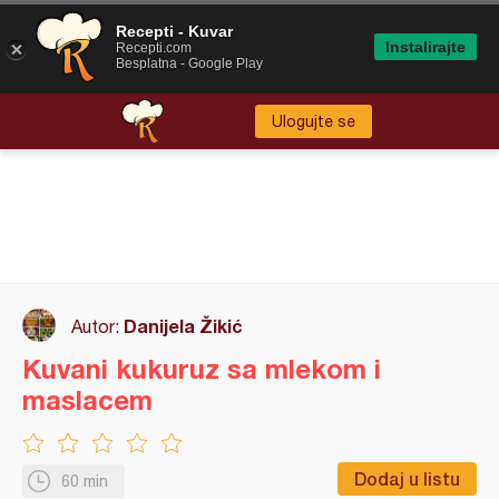
Recepti - Kuvar
Instalirajte
Recepti.com
Besplatna - Google Play
Ulogujte se
Danijela Žikić
Autor:
Kuvani kukuruz sa mlekom i
maslacem
Dodaj u listu
60 min