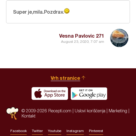
Super je,mila.Pozdrav.
Vesna Pavlovic 271
August 23, 2020, 7:07 am
Vrh stranice
© 2009-2026 Recepti.com |
Uslovi korišćenja
|
Marketing
|
Kontakt
Facebook
Twitter
Youtube
Instagram
Pinterest