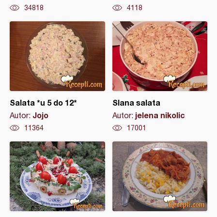
34818
4118
Salata *u 5 do 12*
Slana salata
Jojo
jelena nikolic
Autor:
Autor:
11364
17001