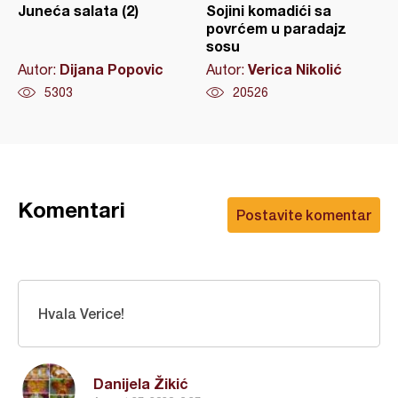
Juneća salata (2)
Sojini komadići sa
povrćem u paradajz
sosu
Dijana Popovic
Verica Nikolić
Autor:
Autor:
5303
20526
Komentari
Postavite komentar
Hvala Verice!
Danijela Žikić