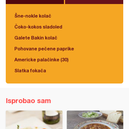
Šne-nokle kolač
Čoko-kokos sladoled
Galete Bakin kolač
Pohovane pečene paprike
Americke palačinke (30)
Slatka fokača
Isprobao sam