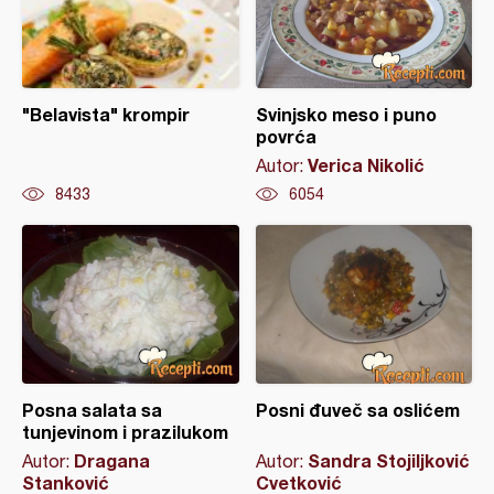
"Belavista" krompir
Svinjsko meso i puno
povrća
Verica Nikolić
Autor:
8433
6054
Posna salata sa
Posni đuveč sa oslićem
tunjevinom i prazilukom
Dragana
Sandra Stojiljković
Autor:
Autor:
Stanković
Cvetković