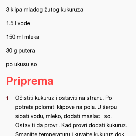
3 klipa mladog žutog kukuruza
1.5 l vode
150 ml mleka
30 g putera
po ukusu so
Priprema
Očistiti kukuruz i ostaviti na stranu. Po
potrebi polomiti klipove na pola. U šerpu
sipati vodu, mleko, dodati maslac i so.
Ostaviti da provri. Kad provri dodati kukuruz.
Smanjite temperaturu i kuvajte kukuruz dok