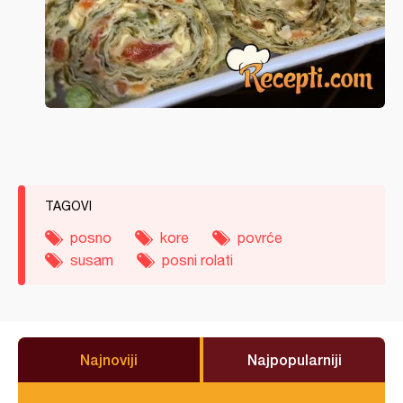
TAGOVI
posno
kore
povrće
susam
posni rolati
Najnoviji
Najpopularniji