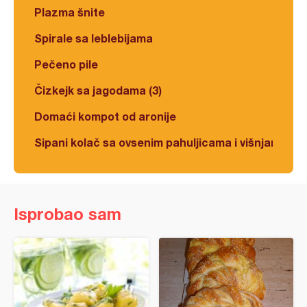
Plazma šnite
Spirale sa leblebijama
Pečeno pile
Čizkejk sa jagodama (3)
Domaći kompot od aronije
Sipani kolač sa ovsenim pahuljicama i višnjama
Isprobao sam