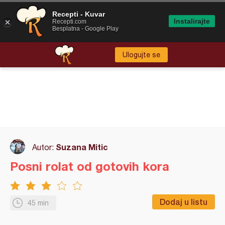
Recepti - Kuvar
Instalirajte
Recepti.com
Besplatna - Google Play
Ulogujte se
Suzana Mitic
Autor:
Posni rolat od gotovih kora
Dodaj u listu
45 min