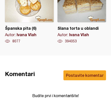
Španska pita (6)
Slana torta u oblandi
Ivana Vlah
Ivana Vlah
Autor:
Autor:
8077
394053
Komentari
Postavite komentar
Budite prvi i komentarišite!