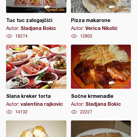
Tuc tuc zalogajčići
Pizza makarone
Sladjana Bokic
Verica Nikolić
Autor:
Autor:
18274
12802
Slana kreker torta
Sočne krmenadle
valentina rajkovic
Sladjana Bokic
Autor:
Autor:
14132
22227