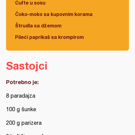
Ćufte u sosu
Čoko-moko sa kupovnim korama
Štrudla sa džemom
Pileći paprikaš sa krompirom
Sastojci
Potrebno je:
8 paradajza
100 g šunke
200 g parizera