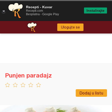
Recepti - Kuvar
Instalirajte
Recepti.com
Besplatna - Google Play
Ulogujte se
Punjen paradajz
Dodaj u listu