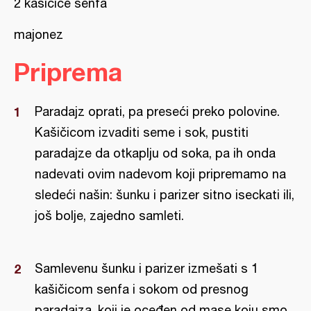
2 kašičice senfa
majonez
Priprema
Paradajz oprati, pa preseći preko polovine.
Kašičicom izvaditi seme i sok, pustiti
paradajze da otkaplju od soka, pa ih onda
nadevati ovim nadevom koji pripremamo na
sledeći našin: šunku i parizer sitno iseckati ili,
još bolje, zajedno samleti.
Samlevenu šunku i parizer izmešati s 1
kašičicom senfa i sokom od presnog
paradajza, koji je oceđen od mase koju smo