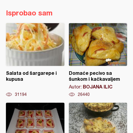
Isprobao sam
Salata od šargarepe i
Domaće pecivo sa
kupusa
šunkom i kačkavaljem
BOJANA ILIC
Autor:
31194
26440