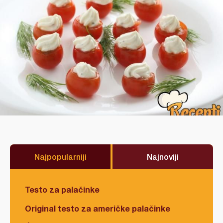
Najpopularniji
Najnoviji
Testo za palačinke
Original testo za američke palačinke