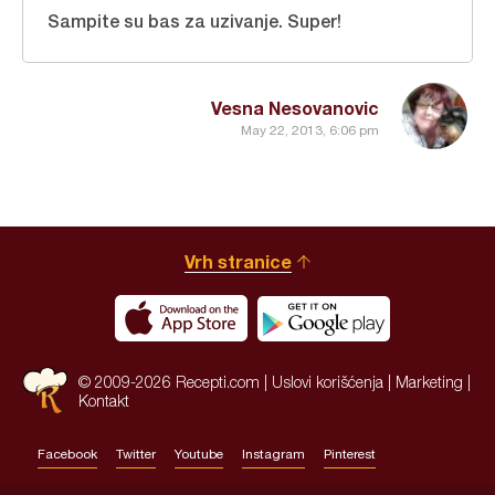
Sampite su bas za uzivanje. Super!
Vesna Nesovanovic
May 22, 2013, 6:06 pm
Vrh stranice
© 2009-2026 Recepti.com |
Uslovi korišćenja
|
Marketing
|
Kontakt
Facebook
Twitter
Youtube
Instagram
Pinterest