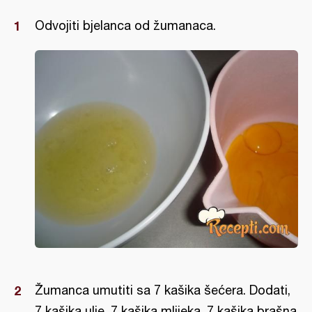
Odvojiti bjelanca od žumanaca.
Žumanca umutiti sa 7 kašika šećera. Dodati,
7 kašika ulje, 7 kašika mlijeka, 7 kašika brašna