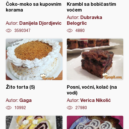
Čoko-moko sa kupovnim
Krambl sa bobičastim
korama
voćem
Dubravka
Autor:
Danijela Djordjevic
Belogrlic
Autor:
3590347
4880
Žito torta (5)
Posni, voćni, kolač (na
vodi)
Gaga
Verica Nikolić
Autor:
Autor:
10992
27980