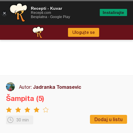
Recepti - Kuvar
Instalirajte
Recepti.com
Besplatna - Google Play
Ulogujte se
Jadranka Tomasevic
Autor:
Šampita (5)
Dodaj u listu
30 min