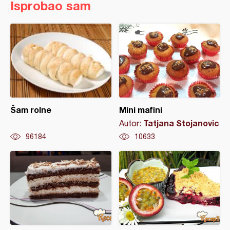
Isprobao sam
Šam rolne
Mini mafini
Tatjana Stojanovic
Autor:
96184
10633