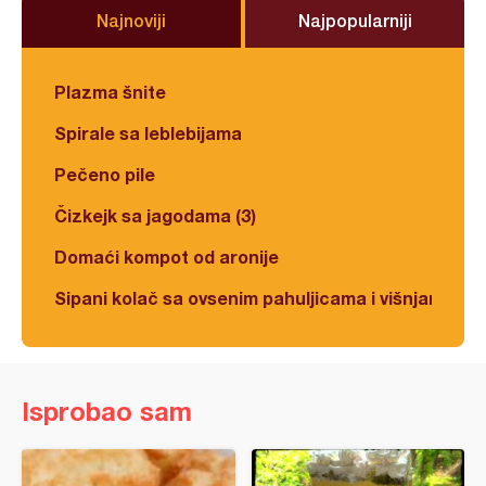
Najnoviji
Najpopularniji
Plazma šnite
Spirale sa leblebijama
Pečeno pile
Čizkejk sa jagodama (3)
Domaći kompot od aronije
Sipani kolač sa ovsenim pahuljicama i višnjama
Isprobao sam