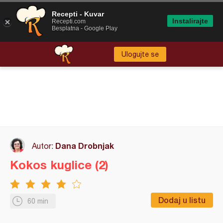
Recepti - Kuvar
Instalirajte
Recepti.com
Besplatna - Google Play
Ulogujte se
Dana Drobnjak
Autor:
Kokos kuglice (2)
Dodaj u listu
60 min