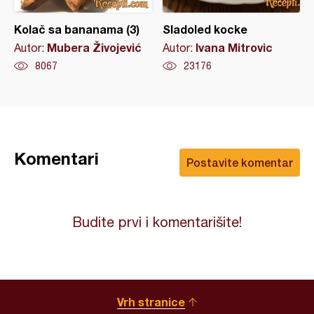
Kolač sa bananama (3)
Sladoled kocke
Mubera Živojević
Ivana Mitrovic
Autor:
Autor:
8067
23176
Komentari
Postavite komentar
Budite prvi i komentarišite!
Vrh stranice