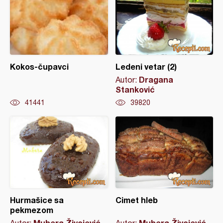
Kokos-čupavci
Ledeni vetar (2)
Dragana
Autor:
Stanković
41441
39820
Hurmašice sa
Cimet hleb
pekmezom
Mubera Živojević
Mubera Živojević