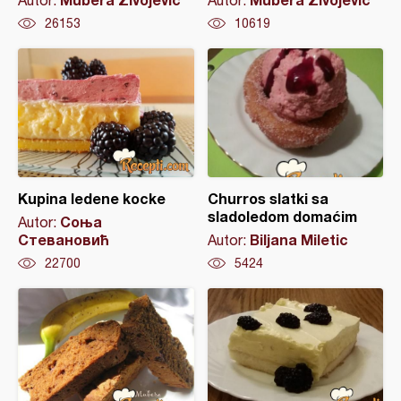
Autor:
Autor:
26153
10619
Kupina ledene kocke
Churros slatki sa
sladoledom domaćim
Соња
Autor:
Стевановић
Biljana Miletic
Autor:
22700
5424