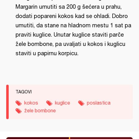
Margarin umutiti sa 200 g šećera u prahu,
dodati popareni kokos kad se ohladi. Dobro
umutiti, da stane na hladnom mestu 1 sat pa
praviti kuglice. Unutar kuglice staviti parče
žele bombone, pa uvaljati u kokos i kuglicu
staviti u papirnu korpicu.
TAGOVI
kokos
kuglice
poslastica
žele bombone