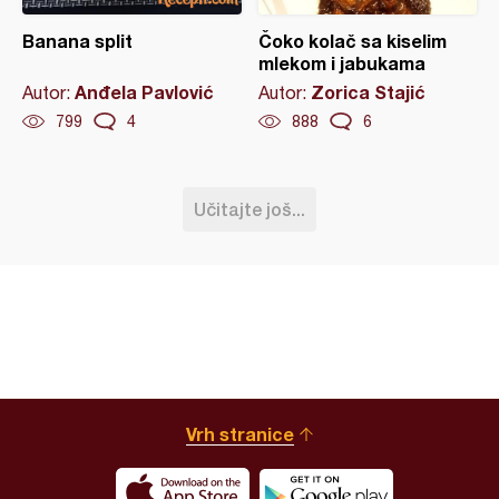
Banana split
Čoko kolač sa kiselim
mlekom i jabukama
Anđela Pavlović
Zorica Stajić
Autor:
Autor:
799
4
888
6
Učitajte još...
Vrh stranice