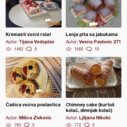
Kremasti voćni rolat
Lenja pita sa jabukama
Tijana Vodoplav
Vesna Pavlovic 271
Autor:
Autor:
1462
9
1660
10
Čašica voćna poslastica
Chimney cake (kurtoš
kolač, dimnjak kolač)
Milica Zivkovic
Ljiljana Nikolić
Autor:
Autor:
793
5
772
0