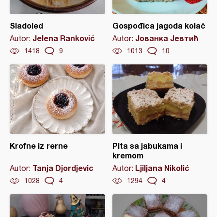
Sladoled
Gospođica jagoda kolač
Jelena Ranković
Јованка Јевтић
Autor:
Autor:
1418
9
1013
10
Krofne iz rerne
Pita sa jabukama i
kremom
Tanja Djordjevic
Ljiljana Nikolić
Autor:
Autor:
1028
4
1294
4