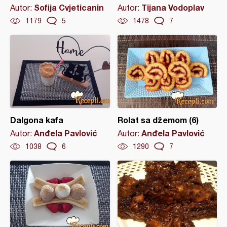
Sofija Cvjeticanin
Tijana Vodoplav
Autor:
Autor:
1179
5
1478
7
Dalgona kafa
Rolat sa džemom (6)
Anđela Pavlović
Anđela Pavlović
Autor:
Autor:
1038
6
1290
7