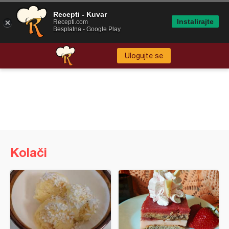
Recepti - Kuvar
Instalirajte
Recepti.com
Besplatna - Google Play
Ulogujte se
Kolači