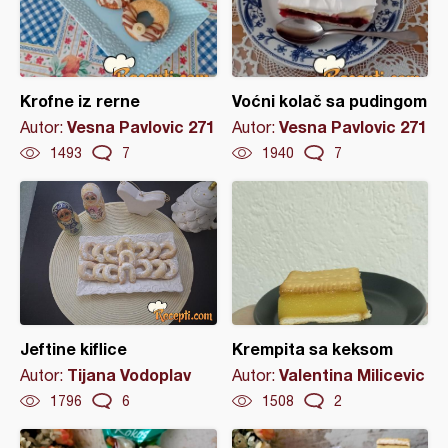
Krofne iz rerne
Voćni kolač sa pudingom
Vesna Pavlovic 271
Vesna Pavlovic 271
Autor:
Autor:
1493
7
1940
7
Jeftine kiflice
Krempita sa keksom
Tijana Vodoplav
Valentina Milicevic
Autor:
Autor:
1796
6
1508
2