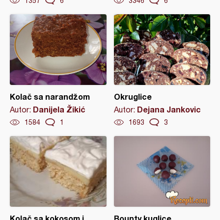
1357
6
3346
6
Kolač sa narandžom
Okruglice
Danijela Žikić
Dejana Jankovic
Autor:
Autor:
1584
1
1693
3
Kolač sa kokosom i
Bounty kuglice