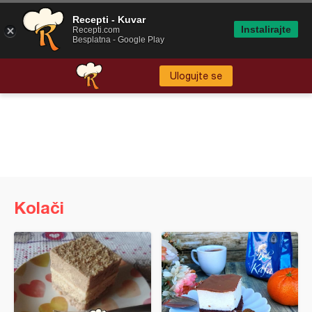
Recepti - Kuvar
Instalirajte
Recepti.com
Besplatna - Google Play
Ulogujte se
Kolači