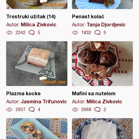
Trostruki užitak (14)
Penast kolač
Milica Zivkovic
Tanja Djordjevic
Autor:
Autor:
2242
5
1832
5
Plazma kocke
Mafini sa nutelom
Jasmina Trifunovic
Milica Zivkovic
Autor:
Autor:
2937
4
2668
2