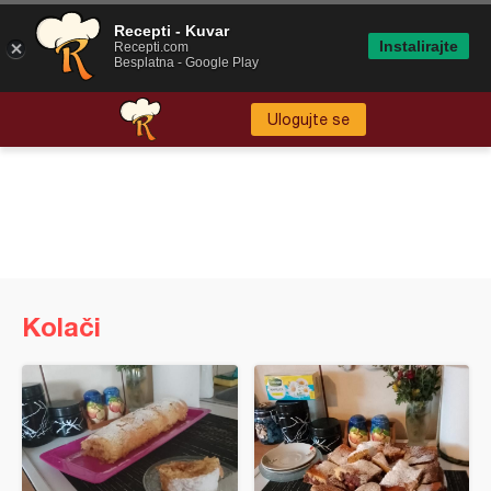
Recepti - Kuvar
Instalirajte
Recepti.com
Besplatna - Google Play
Ulogujte se
Kolači