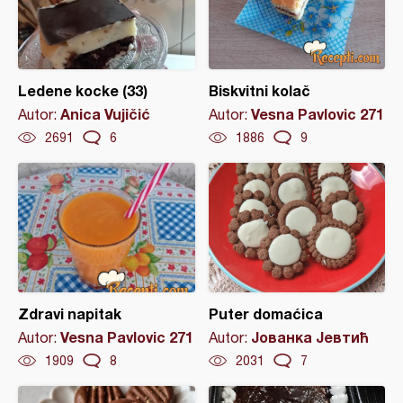
Ledene kocke (33)
Biskvitni kolač
Anica Vujičić
Vesna Pavlovic 271
Autor:
Autor:
2691
6
1886
9
Zdravi napitak
Puter domaćica
Vesna Pavlovic 271
Јованка Јевтић
Autor:
Autor:
1909
8
2031
7