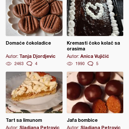
Domaće čokoladice
Kremasti čoko kolač sa
orasima
Tanja Djordjevic
Anica Vujičić
Autor:
Autor:
2463
4
1990
5
Tart sa limunom
Jafa bombice
Sladjana Petrovic
Sladjana Petrovic
Autor:
Autor: