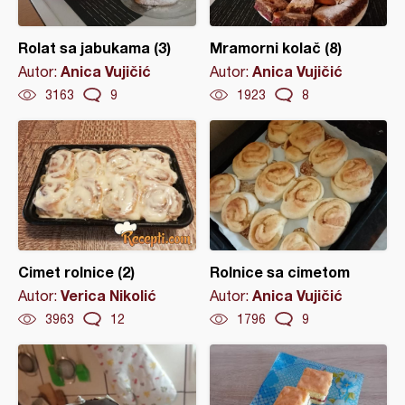
Rolat sa jabukama (3)
Mramorni kolač (8)
Anica Vujičić
Anica Vujičić
Autor:
Autor:
3163
9
1923
8
Cimet rolnice (2)
Rolnice sa cimetom
Verica Nikolić
Anica Vujičić
Autor:
Autor:
3963
12
1796
9