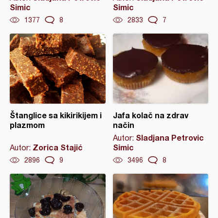
Simic
Simic
1377
8
2833
7
Štanglice sa kikirikijem i
Jafa kolač na zdrav
plazmom
način
Sladjana Petrovic
Autor:
Zorica Stajić
Simic
Autor:
2896
9
3496
8