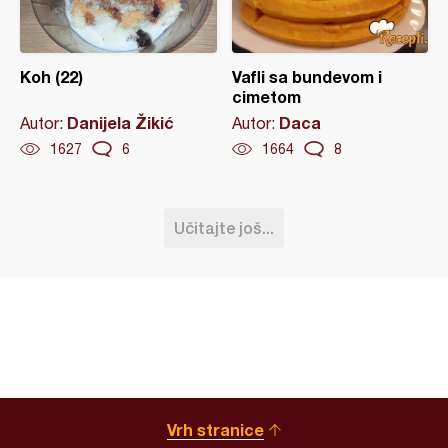
Koh (22)
Vafli sa bundevom i
cimetom
Danijela Žikić
Daca
Autor:
Autor:
1627
6
1664
8
Učitajte još...
Vrh stranice