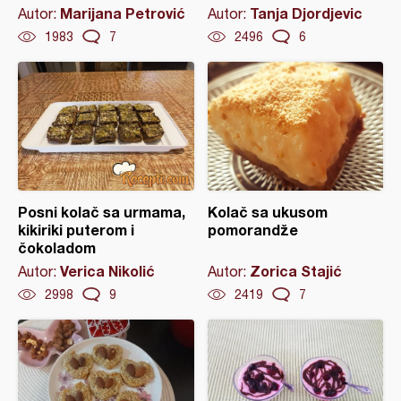
Marijana Petrović
Tanja Djordjevic
Autor:
Autor:
1983
7
2496
6
Posni kolač sa urmama,
Kolač sa ukusom
kikiriki puterom i
pomorandže
čokoladom
Verica Nikolić
Zorica Stajić
Autor:
Autor:
2998
9
2419
7