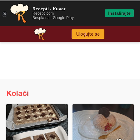
Recepti - Kuvar
Instalirajte
Recepti.com
Besplatna - Google Play
Ulogujte se
Kolači