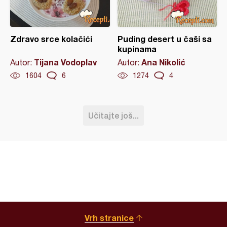
Zdravo srce kolačići
Puding desert u čaši sa
kupinama
Tijana Vodoplav
Ana Nikolić
Autor:
Autor:
1604
6
1274
4
Učitajte još...
Vrh stranice