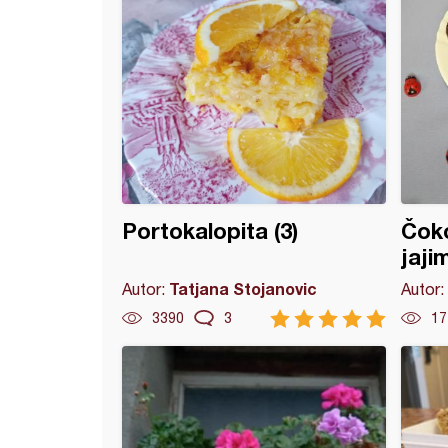
Portokalopita (3)
Čoko
jaji
Tatjana Stojanovic
Autor:
Autor:
3390
3
17
som i malinama
oblanda sa grizom