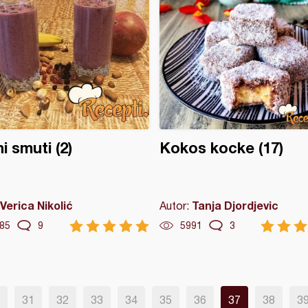
i smuti (2)
Kokos kocke (17)
Verica Nikolić
Tanja Djordjevic
Autor:
85
9
5991
3
31
32
33
34
35
36
37
38
3