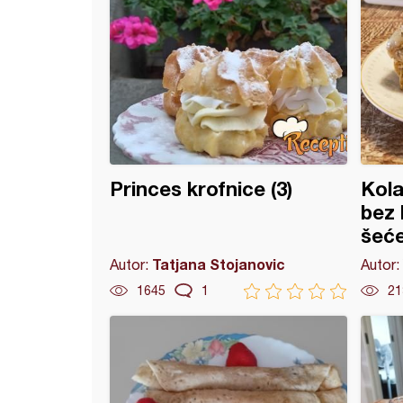
Princes krofnice (3)
Kola
bez 
šeć
Tatjana Stojanovic
Autor:
Autor:
1645
1
21
krem štrudla