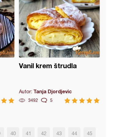
Vanil krem štrudla
Tanja Djordjevic
Autor:
3492
5
9
40
41
42
43
44
45