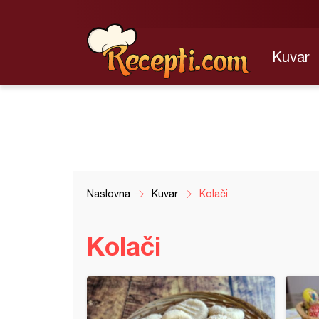
Kuvar
Naslovna
Kuvar
Kolači
Kolači
štanglice sa mlekom u prahu