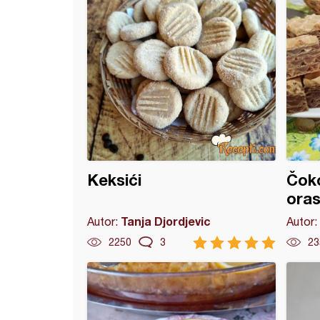
Keksići
Čoko
ora
Tanja Djordjevic
Autor:
Autor:
2250
3
23
 od šargarepe