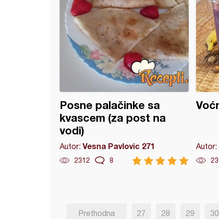
Posne palačinke sa
Voćn
kvascem (za post na
vodi)
Vesna Pavlovic 271
Autor:
Autor:
2312
8
23
Prethodna
27
28
29
30