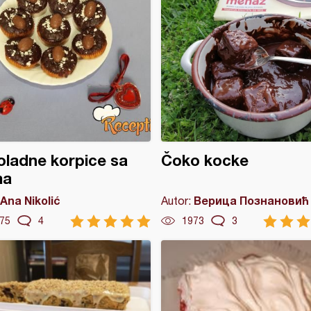
ladne korpice sa
Čoko kocke
ma
Ana Nikolić
Верица Познановић
Autor:
75
4
1973
3