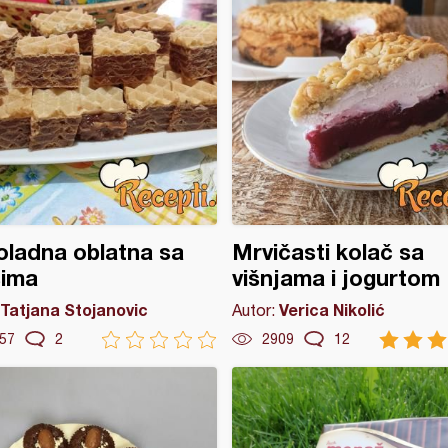
ladna oblatna sa
Mrvičasti kolač sa
sima
višnjama i jogurtom
Tatjana Stojanovic
Verica Nikolić
Autor:
57
2
2909
12