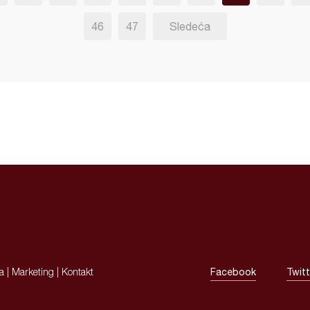
46
47
Sledeća
ja
|
Marketing
|
Kontakt
Facebook
Twitt