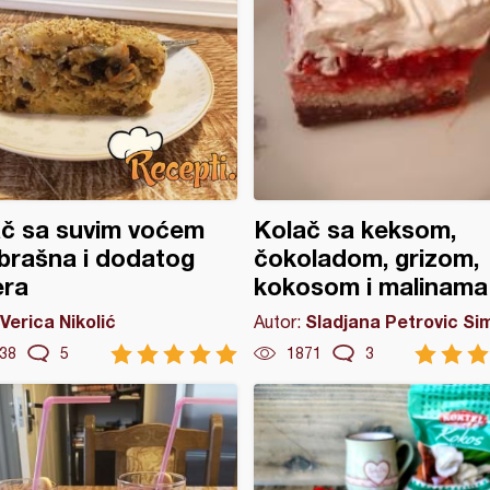
č sa suvim voćem
Kolač sa keksom,
brašna i dodatog
čokoladom, grizom,
era
kokosom i malinama
Verica Nikolić
Sladjana Petrovic Si
Autor:
38
5
1871
3