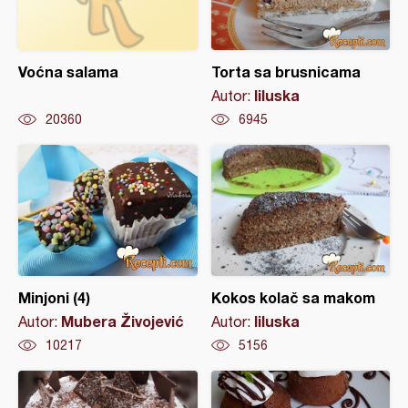
Voćna salama
Torta sa brusnicama
liluska
Autor:
20360
6945
Minjoni (4)
Kokos kolač sa makom
Mubera Živojević
liluska
Autor:
Autor:
10217
5156