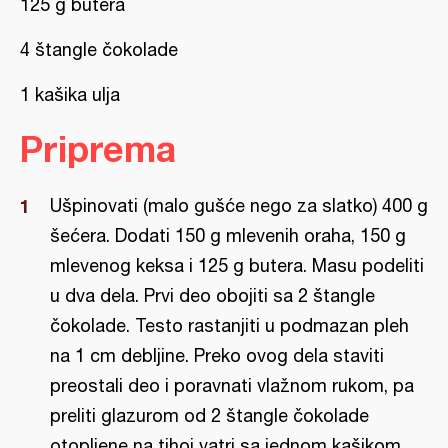
125 g butera
4 štangle čokolade
1 kašika ulja
Priprema
Ušpinovati (malo gušće nego za slatko) 400 g
šećera. Dodati 150 g mlevenih oraha, 150 g
mlevenog keksa i 125 g butera. Masu podeliti
u dva dela. Prvi deo obojiti sa 2 štangle
čokolade. Testo rastanjiti u podmazan pleh
na 1 cm debljine. Preko ovog dela staviti
preostali deo i poravnati vlažnom rukom, pa
preliti glazurom od 2 štangle čokolade
otopljene na tihoj vatri sa jednom kašikom