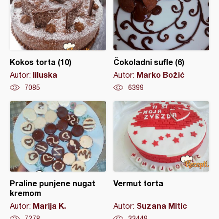
Kokos torta (10)
Čokoladni sufle (6)
liluska
Marko Božić
Autor:
Autor:
7085
6399
Praline punjene nugat
Vermut torta
kremom
Marija K.
Suzana Mitic
Autor:
Autor:
7278
33449