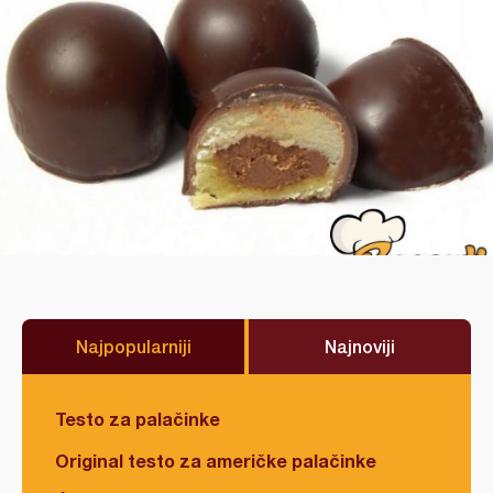
Najpopularniji
Najnoviji
Testo za palačinke
Original testo za američke palačinke