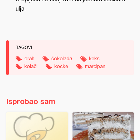
ulja.
TAGOVI
orah
čokolada
keks
kolači
kocke
marcipan
Isprobao sam