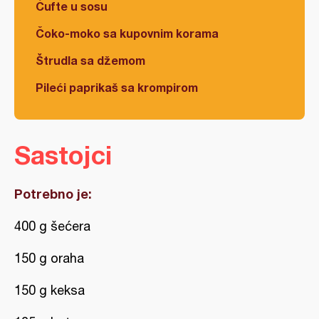
Ćufte u sosu
Čoko-moko sa kupovnim korama
Štrudla sa džemom
Pileći paprikaš sa krompirom
Sastojci
Potrebno je:
400 g šećera
150 g oraha
150 g keksa